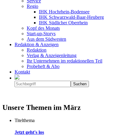
Service
Regio
IHK Hochrhein-Bodensee
IHK Schwarzwald-Baar-Heuberg
IHK Südlicher Oberrhein
Kopf des Monats
Start-up-Storys
Aus dem Südwesten
Redaktion & Anzeigen
Redaktion
Verlag & Anzeigenleitung
Ihr Unternehmen im redaktionellen Teil
Probeheft & Abo
Kontakt
Unsere Themen im März
Titelthema
Jetzt geht's los