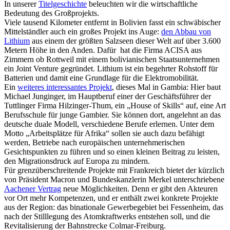
In unserer
Titelgeschichte
beleuchten wir die wirtschaftliche
Bedeutung des Großprojekts.
Viele tausend Kilometer entfernt in Bolivien fasst ein schwäbischer
Mittelständler auch ein großes Projekt ins Auge:
den Abbau von
Lithium
aus einem der größten Salzseen dieser Welt auf über 3.600
Metern Höhe in den Anden. Dafür hat die Firma ACISA aus
Zimmern ob Rottweil mit einem bolivianischen Staatsunternehmen
ein Joint Venture gegründet. Lithium ist ein begehrter Rohstoff für
Batterien und damit eine Grundlage für die Elektromobilität.
Ein
weiteres interessantes Projekt
, dieses Mal in Gambia: Hier baut
Michael Junginger, im Hauptberuf einer der Geschäftsführer der
Tuttlinger Firma Hilzinger-Thum, ein „House of Skills“ auf, eine Art
Berufsschule für junge Gambier. Sie können dort, angelehnt an das
deutsche duale Modell, verschiedene Berufe erlernen. Unter dem
Motto „Arbeitsplätze für Afrika“ sollen sie auch dazu befähigt
werden, Betriebe nach europäischen unternehmerischen
Gesichtspunkten zu führen und so einen kleinen Beitrag zu leisten,
den Migrationsdruck auf Europa zu mindern.
Für grenzüberschreitende Projekte mit Frankreich bietet der kürzlich
von Präsident Macron und Bundeskanzlerin Merkel unterschriebene
Aachener Vertrag
neue Möglichkeiten. Denn er gibt den Akteuren
vor Ort mehr Kompetenzen, und er enthält zwei konkrete Projekte
aus der Region: das binationale Gewerbegebiet bei Fessenheim, das
nach der Stilllegung des Atomkraftwerks entstehen soll, und die
Revitalisierung der Bahnstrecke Colmar-Freiburg.