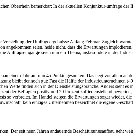
lichen Oberrhein bemerkbar: In der aktuellen Konjunktur-umfrage der
er Vorstellung der Umfrageergebnisse Anfang Februar. Zugleich warnte
Region angekommen seien, heiße nicht, dass die Erwartungen implodiere
 die Auftragseingänge seien nun ein Thema, insbesondere in der Indust
genau einem Jahr auf nun 45 Punkte gesunken. Das liegt vor allem an de
tzung bleibt dennoch gut: Fast die Hälfte der Industrieunternehmen (49
ichen Werte finden sich in der Dienstleistungsbranche. Anders sieht e
ozent der Befragten positiv und 29 Prozent zufriedenstellend bewerten,
sis so verbreitet. Im Handel steigen die Erwartungen sogar wieder, die
wirtschaft, kein einziges Unternehmen bezeichnet die eigene Geschäftsl
rken. Der seit neun Jahren andauernde Beschäftigungsaufbau geht weiter