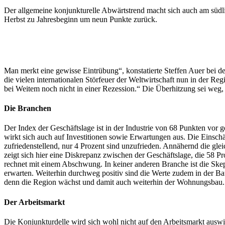
Der allgemeine konjunkturelle Abwärtstrend macht sich auch am süd
Herbst zu Jahresbeginn um neun Punkte zurück.
Man merkt eine gewisse Eintrübung“, konstatierte Steffen Auer bei d
die vielen internationalen Störfeuer der Weltwirtschaft nun in der 
bei Weitem noch nicht in einer Rezession.“ Die Überhitzung sei weg,
Die Branchen
Der Index der Geschäftslage ist in der Industrie von 68 Punkten vor 
wirkt sich auch auf Investitionen sowie Erwartungen aus. Die Einschä
zufriedenstellend, nur 4 Prozent sind unzufrieden. Annähernd die gle
zeigt sich hier eine Diskrepanz zwischen der Geschäftslage, die 58 Pr
rechnet mit einem Abschwung. In keiner anderen Branche ist die Skep
erwarten. Weiterhin durchweg positiv sind die Werte zudem in der Bau
denn die Region wächst und damit auch weiterhin der Wohnungsbau.
Der Arbeitsmarkt
Die Konjunkturdelle wird sich wohl nicht auf den Arbeitsmarkt auswi