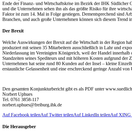
Ende der Finanz- und Wirtschaftskrise im Bezirk der IHK Südlicher Ob
und die Unternehmen sehen ihn als das größte Risiko für ihre wirtsc
Faktor ist zum 14. Mal in Folge gestiegen. Dementsprechend sind Arb
Branchen, und auch große Unternehmen können sich diesem Trend imm
Der Brexit
Welche Auswirkungen der Brexit auf die Wirtschaft in der Region hab
produziert mit seinen 35 Mitarbeitern ausschließlich in Lahr und expo
Niederlassung im Vereinigten Königreich, weil der Handel innerhalb 
Standzeiten seines Spediteurs und mit höheren Kosten aufgrund der Zol
Unternehmen hat seine rund 80 Kunden auf der Insel – kleine Einzelh
erstaunliche Gelassenheit und eine erschreckend geringe Anzahl von
Den gesamten Konjunkturbericht gibt es als PDF unter www.suedlic
Norbert Uphues
Tel. 0761 3858-117
norbert.uphues@freiburg.ihk.de
Auf Facebook teilen
Auf Twitter teilen
Auf LinkedIn teilen
Auf XING t
Die Herausgeber