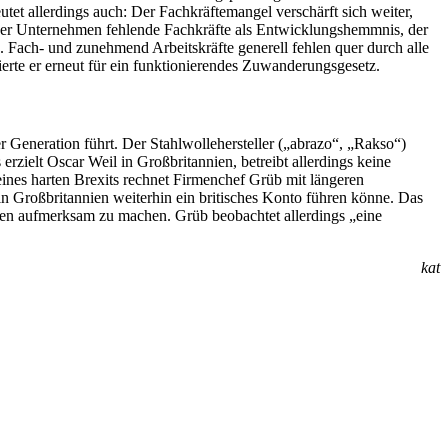
tet allerdings auch: Der Fachkräftemangel verschärft sich weiter,
t der Unternehmen fehlende Fachkräfte als Entwicklungshemmnis, der
. Fach- und zunehmend Arbeitskräfte generell fehlen quer durch alle
te er erneut für ein funktionierendes Zuwanderungsgesetz.
 Generation führt. Der Stahlwollehersteller („abrazo“, „Rakso“)
rzielt Oscar Weil in Großbritannien, betreibt allerdings keine
eines harten Brexits rechnet Firmenchef Grüb mit längeren
 in Großbritannien weiterhin ein britisches Konto führen könne. Das
hren aufmerksam zu machen. Grüb beobachtet allerdings „eine
kat