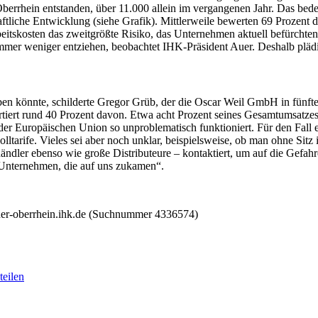
errhein entstanden, über 11.000 allein im vergangenen Jahr. Das bedeu
haftliche Entwicklung (siehe Grafik). Mittlerweile bewerten 69 Prozen
eitskosten das zweitgrößte Risiko, das Unternehmen aktuell befürchten
er weniger entziehen, beobachtet IHK-Präsident Auer. Deshalb plädier
en könnte, schilderte Gregor Grüb, der die Oscar Weil GmbH in fünfter
rtiert rund 40 Prozent davon. Etwa acht Prozent seines Gesamtumsatzes e
der Europäischen Union so unproblematisch funktioniert. Für den Fall 
ltarife. Vieles sei aber noch unklar, beispielsweise, ob man ohne Sitz
ändler ebenso wie große Distributeure – kontaktiert, um auf die Gefa
 Unternehmen, die auf uns zukamen“.
her-oberrhein.ihk.de (Suchnummer 4336574)
eilen