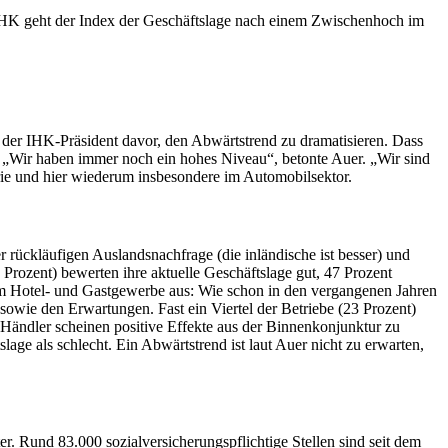
 IHK geht der Index der Geschäftslage nach einem Zwischenhoch im
 der IHK-Präsident davor, den Abwärtstrend zu dramatisieren. Dass
n. „Wir haben immer noch ein hohes Niveau“, betonte Auer. „Wir sind
rie und hier wiederum insbesondere im Automobilsektor.
r rückläufigen Auslandsnachfrage (die inländische ist besser) und
 Prozent) bewerten ihre aktuelle Geschäftslage gut, 47 Prozent
s im Hotel- und Gastgewerbe aus: Wie schon in den vergangenen Jahren
 sowie den Erwartungen. Fast ein Viertel der Betriebe (23 Prozent)
 Händler scheinen positive Effekte aus der Binnenkonjunktur zu
age als schlecht. Ein Abwärtstrend ist laut Auer nicht zu erwarten,
. Rund 83.000 sozialversicherungspflichtige Stellen sind seit dem