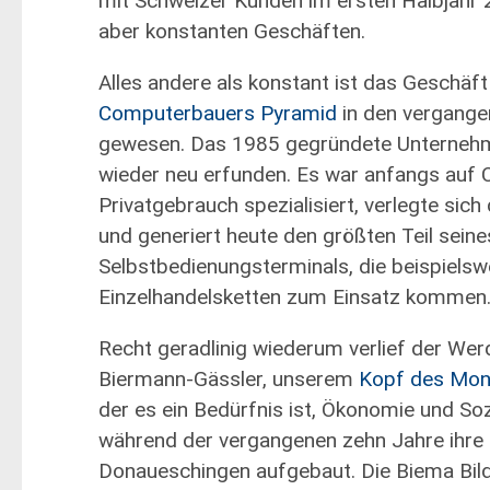
mit Schweizer Kunden im ersten Halbjahr 2
aber konstanten Geschäften.
Alles andere als konstant ist das Geschäft
Computerbauers Pyramid
in den vergange
gewesen. Das 1985 gegründete Unternehm
wieder neu erfunden. Es war anfangs auf 
Privatgebrauch spezialisiert, verlegte sich
und generiert heute den größten Teil sei
Selbstbedienungsterminals, die beispielsw
Einzelhandelsketten zum Einsatz kommen
Recht geradlinig wiederum verlief der We
Biermann-Gässler, unserem
Kopf des Mon
der es ein Bedürfnis ist, Ökonomie und Soz
während der vergangenen zehn Jahre ihre 
Donaueschingen aufgebaut. Die Biema B