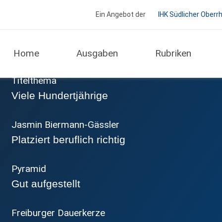
Ein Angebot der
IHK Südlicher Oberr
Unsere Themen im Okto
Home
Ausgaben
Rubriken
Titelthema
Viele Hundertjährige
Jasmin Biermann-Gässler
Platziert beruflich richtig
Pyramid
Gut aufgestellt
Freiburger Dauerkerze