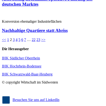
deutschen Marktes
Konversion ehemaliger Industrieflächen
Nachhaltige Quartiere statt Abriss
<<
1
2
3
4
5
6
7
…
22
23
>>
Die Herausgeber
IHK Südlicher Oberrhein
IHK Hochrhein-Bodensee
IHK Schwarzwald-Baar-Heuberg
© copyright Wirtschaft im Südwesten
Besuchen Sie uns auf LinkedIn