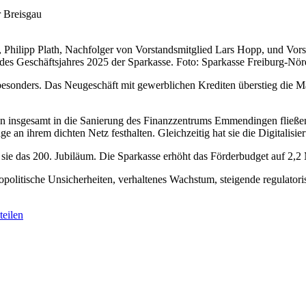
r Breisgau
, Philipp Plath, Nachfolger von Vorstandsmitglied Lars Hopp, und Vors
es Geschäftsjahres 2025 der Sparkasse. Foto: Sparkasse Freiburg-Nör
 besonders. Das Neugeschäft mit gewerblichen Krediten überstieg die 
en insgesamt in die Sanierung des Finanzzentrums Emmendingen fließen,
 an ihrem dichten Netz festhalten. Gleichzeitig hat sie die Digitalisie
t sie das 200. Jubiläum. Die Sparkasse erhöht das Förderbudget auf 2,2 
politische Unsicherheiten, verhaltenes Wachstum, steigende regulator
eilen