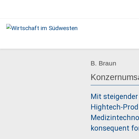
Ausgabe
Unter
Wirtschaft
im
Südwesten
B. Braun
Konzernumsat
Mit steigender
Hightech-Prod
Medizintechnol
konsequent for