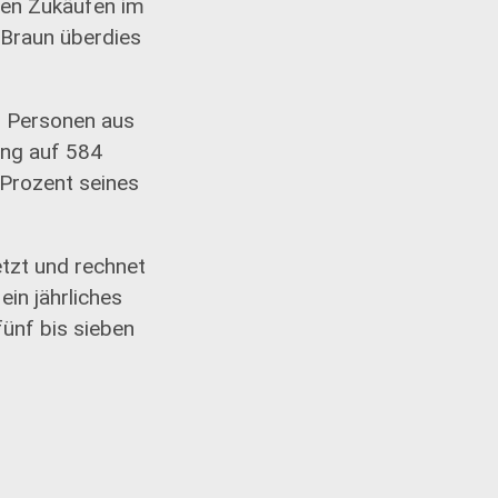
ten Zukäufen im
 Braun überdies
0 Personen aus
ung auf 584
2 Prozent seines
etzt und rechnet
in jährliches
ünf bis sieben