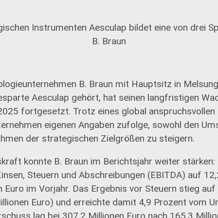
rgischen Instrumenten Aesculap bildet eine von drei 
B. Braun
logieunternehmen B. Braun mit Hauptsitz in Melsung
iesparte Aesculap gehört, hat seinen langfristigen 
2025 fortgesetzt. Trotz eines global anspruchsvolle
ernehmen eigenen Angaben zufolge, sowohl den Umsa
ahmen der strategischen Zielgrößen zu steigern.
kraft konnte B. Braun im Berichtsjahr weiter stärken:
Zinsen, Steuern und Abschreibungen (EBITDA) auf 12,2
n Euro im Vorjahr. Das Ergebnis vor Steuern stieg auf
illionen Euro) und erreichte damit 4,9 Prozent vom U
chuss lag bei 307,2 Millionen Euro nach 165,3 Millio