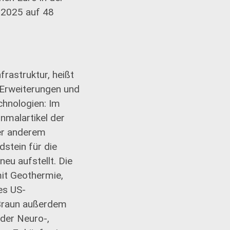
 2025 auf 48
frastruktur, heißt
n Erweiterungen und
chnologien: Im
nmalartikel der
ter anderem
stein für die
eu aufstellt. Die
mit Geothermie,
es US-
. Braun außerdem
 der Neuro-,