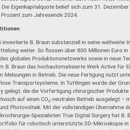
. Die Eigenkapitalquote belief sich zum 31. Dezember
1 Prozent zum Jahresende 2024.
titionen
investierte B. Braun substanziell in seine weltweite In
tteilung weiter. So flossen über 800 Millionen Euro i
g des globalen Produktionsnetzwerks sowie in neue Te
 B. Braun das hochautomatisierte Werk Active für Ei
in Melsungen in Betrieb. Die neue Fertigung nutzt un
lose Transportsysteme. In Tuttlingen wurde der Grund
 gelegt, die die Vorfertigung chirurgischer Produkte n
tivisch auf einen CO₂-neutralen Betrieb ausgelegt – 
d Photovoltaik. Mit der vollständigen Übernahme d
rochirurgie-Spezialisten True Digital Surgery hat B
rtfolio für robotisch unterstützte 3D-Mikroskopie in