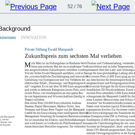
52 / 76
xiswissen
INNOVATION
Private Stiftung Ewald Marquardt
Zukunftspreis zum sechsten Mal verliehen
M
itte März ist im Stiftungshaus in Rietheim-Weil-
Überlast und Tiefenentladung, vermeidet 
heim zum sechsten Mal der im zweijährigen Tur-
Kurzschlüsse und zu hohe Temperaturen, s
nus ausgeschriebene Zukunftspreis verliehen worden.
permanent über den Lade- und Alterungs
Wie der Stifter Ewald Marquardt ausführte, wird er für
sorgt für eine gleichmäßige Ladung aller B
die „wissenschaftliche Durchdringung und innovative
Ein zweiter Preis (5.000 Euro) ging an ei
Gestaltung von Erzeugnissen und von Verfahren der
aus dem Institut für Steuerungstechnik de
elektrischen Schalt-, Steuerungs- und Regelungstech-
zeugmaschinen und Fertigungseinrichtun
nik“ vergeben. Er ist mit über 30.000 Euro ausgestattet
Universität Stuttgart für die Entwicklung 
und wurde in mehreren Kategorien (erster Preis, zwei
formflächen-3D-Druckverfahrens. Einen 
zweite Preise, vier Sonderpreise) an eine ganze Rei-
zweiten Preis (ebenfalls 5.000 Euro) beka
he von Ingenieuren und Wissenschaftlern (häufig in
schungsteam der Marquardt GmbH für di
Teams) verliehen.
eines Laufzeit-Messsystems zum Schutz v
Den ersten Preis (10.000 Euro) erhielten Andreas
Attacken“ bei Komfortschließsystemen in
Hamma, Daniel Moosmann, Markus Ostler, Jens
Damit sind Attacken (sprich Diebstähle) 
Niemann und Klaus-Peter Vogler von der Marquardt
sogenannten Keyless-Go-Systemen verhin
GmbH für die Entwicklung einer intelligenten Batterie
Eine Entwicklergruppe des Fraunhofer Inst
Management Steuerung für komplexe Batteriesysteme.
lare Energiesysteme ISE in Freiburg wurd
wald Marquardt
, vierter
Sie ist einsetzbar bei Elektro- und Hybridfahrzeugen
Sonderpreis (3.000 Euro) für eine univers
m Kreise von
und wird bereits in Großserie als Plattformbauteil bei
namische Umrichterregelung für ein- und 
nd Jurymit-
einem deutschen Hersteller eingesetzt. Sie verhindert
Systeme im Netzparallel-, Insel- und unte
freien USV-Betrieb ausgezeichnet. Das ist 
zentrale Versorgungsstruktur in der Ene