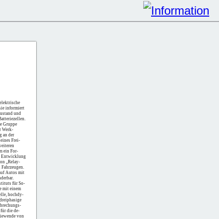
elektrische
ie informiert
zustand und
atteriezellen.
ne Gruppe
r Werk-
g an der
eines Frei-
weiteren
m ein For-
e Entwicklung
on „Relay-
 Fahrzeugen.
auf Autos mit
derbar.
ituts für So-
e mit einem
elle, hochdy-
dreiphasige
rbrechungs-
für die de-
rgiewende von