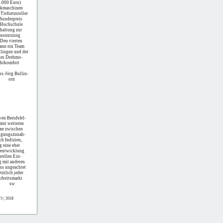
3.000 Euro)
uckmaschinen
Tiefsetzsteller
 Sonderpreis
r Hochschule
chaltung zur
Ausnutzung
Den vierten
wann ein Team
lingen und der
nes Drehmo-
ahrkomfort
ns-Jörg Bullin-
orn
ven Berufsfel-
mit weiteren
me zwischen
tigungszunah-
ch Indizien,
g eine eher
sentwicklung
rellen Ein-
g mit anderen
ass ungeachtet
ztlich jeder
Arbeitsmarkt
sw
5 | 2018