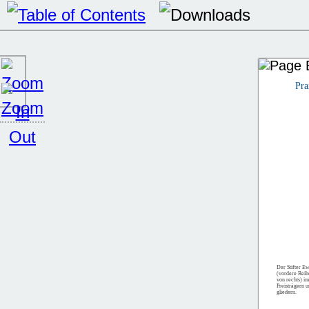
Pra
Der Stifter E
(vordere Reihe
von rechts) i
Preisträgern u
gliedern.