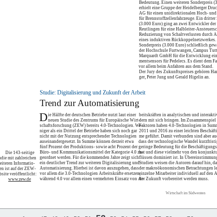
Bedeutung. Einen weiteren Sonderpreis (
erhielt eine Gruppe der Heidelberger Dr
AG für einen unidirektionalen Hoch- und 
für Brennstoffzellenfahrzeuge. Ein dritter
(3.000 Euro) ging an zwei Entwickler de
Reutlingen für eine Halbleiter-Ansteuers
Reduzierung von Schaltverlusten durch 
eines induktiven Rückkoppelnetzwerkes. 
Sonderpreis (3.000 Euro) schließlich ge
der Hochschule Furtwangen, Campus Tutt
Marquardt GmbH für die Entwicklung ei
mentsensors für Pedelecs. Es dient dem F
vor allem beim Anfahren aus dem Stand.
Der Jury des Zukunftspreises gehören Ha
ger, Peter Jung und Gerald Higelin an.
Studie: Digitalisierung und Zukunft der Arbeit
Trend zur Automatisierung
D
ie Hälfte der deutschen Betriebe nutzt laut einer
beitskräften in analytischen und interakti
neuen Studie des Zentrums für Europäische Wirt-
dern mit sich bringen. Im Zusammenspiel 
schaftsforschung (ZEW) bereits 4.0-Technologien. We-
Faktoren haben 4.0-Technologien in Sum
niger als ein Drittel der Betriebe haben sich noch gar
2011 und 2016 zu einer leichten Beschäf
nicht mit der Nutzung entsprechender Technologien
me geführt. Damit verbunden sind aber au
auseinandergesetzt. In Summe können derzeit etwa
dass der technologische Wandel kurzfristi
fünf Prozent der Produktions- sowie acht Prozent der
geringe Bedeutung für die Beschäftigung
Büro- und Kommunikationsmittel der Kategorie 4.0 zu-
hat und diese vielmehr von den konjunktu
Die 143-seitige
geordnet werden. Für die kommenden Jahre zeigt sich
flüssen dominiert ist. In Übereinstimmun
udie mit zahlreichen
ein deutlicher Trend zur weiteren Digitalisierung und
Studien weisen die Autoren darauf hin, d
eiteren Informatio-
Automatisierung. Hierbei ist davon auszugehen, dass
der makroökonomischen Betrachtungen let
en ist auf der ZEW-
vor allem die 3.0-Technologien Arbeitskräfte ersetzen,
einzelne Mitarbeiter individuell auf den 
site veröffentlicht:
während 4.0 vor allem einen vermehrten Einsatz von Ar-
der Zukunft vorbereitet werden muss.
www.zew.de
Wirtschaft im Südwesten