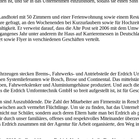
nitten ist, und sie in das Unternehmen einzubinden, sodass sie einen Sinn
 Landhotel mit 50 Zimmern und einer Ferienwohnung sowie einem Resta
nare gefragt, an den Wochenenden bei Kurzurlaubern sowie für Hochzeit
igkeit. Er verweist darauf, dass die Alte Post seit 2006 mit dem Umwe
gangenes Jahr unter anderem ihr Haus auf Karrieremessen in Deutschla
 sowie Flyer in verschiedenen Geschäften verteilt.
ahrzeugen stecken Brems-, Fahrwerks- und Antriebsteile der Erdric
chen Systemlieferanten wie Bosch, Brose und Continental. Das mittelstän
ben, Fahrwerkslenker und Aluminiumgehäuse produziert. Und auch die 
die Erdrich Umformtechnik GmbH so breit aufgestellt ist, ist für Ges
n sind Auszubildende. Die Zahl der Mitarbeiter am Firmensitz in Ren
nzwischen auch vermehrt Flüchtlinge. Um sie zu finden, hat das Unter
cht nur Schüler, sondern auch deren Eltern hatte man bei Erdrich als 
r durch unser familiäres, offenes und respektvolles Miteinander überze
as Erdrich zusammen mit der Agentur für Arbeit organisierte, den Weg 