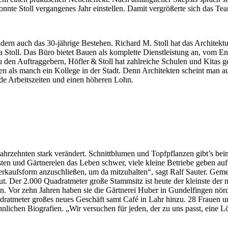
nte Stoll vergangenes Jahr einstellen. Damit vergrößerte sich das Team
ondern auch das 30-jährige Bestehen. Richard M. Stoll hat das Archite
ka Stoll. Das Büro bietet Bauen als komplette Dienstleistung an, vom E
en Auftraggebern, Höfler & Stoll hat zahlreiche Schulen und Kitas g
als manch ein Kollege in der Stadt. Denn Architekten scheint man auf
rnde Arbeitszeiten und einen höheren Lohn.
Jahrzehnten stark verändert. Schnittblumen und Topfpflanzen gibt’s 
ten und Gärtnereien das Leben schwer, viele kleine Betriebe geben auf
kaufsform anzuschließen, um da mitzuhalten“, sagt Ralf Sauter. Gemein
aut. Der 2.000 Quadratmeter große Stammsitz ist heute der kleinste der 
en. Vor zehn Jahren haben sie die Gärtnerei Huber in Gundelfingen n
dratmeter großes neues Geschäft samt Café in Lahr hinzu. 28 Frauen u
ichen Biografien. „Wir versuchen für jeden, der zu uns passt, eine Lösu