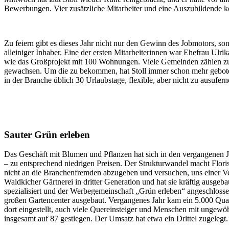
Bewerbungen. Vier zusätzliche Mitarbeiter und eine Auszubildende kon
Zu feiern gibt es dieses Jahr nicht nur den Gewinn des Jobmotors, s
alleiniger Inhaber. Eine der ersten Mitarbeiterinnen war Ehefrau Ulri
wie das Großprojekt mit 100 Wohnungen. Viele Gemeinden zählen zu d
gewachsen. Um die zu bekommen, hat Stoll immer schon mehr geboten 
in der Branche üblich 30 Urlaubstage, flexible, aber nicht zu ausufe
Sauter Grün erleben
Das Geschäft mit Blumen und Pflanzen hat sich in den vergangenen 
– zu entsprechend niedrigen Preisen. Der Strukturwandel macht Floris
nicht an die Branchenfremden abzugeben und versuchen, uns einer Ver
Waldkicher Gärtnerei in dritter Generation und hat sie kräftig ausgeb
spezialisiert und der Werbegemeinschaft „Grün erleben“ angeschloss
großen Gartencenter ausgebaut. Vergangenes Jahr kam ein 5.000 Qua
dort eingestellt, auch viele Quereinsteiger und Menschen mit ungewöhnl
insgesamt auf 87 gestiegen. Der Umsatz hat etwa ein Drittel zugelegt.