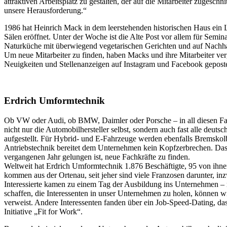
attraktiven Arbeitsplatz zu gestalten, der auf die Mitarbeiter zugesch
unsere Herausforderung.“
1986 hat Heinrich Mack in dem leerstehenden historischen Haus ein
Sälen eröffnet. Unter der Woche ist die Alte Post vor allem für Semi
Naturküche mit überwiegend vegetarischen Gerichten und auf Nachhalt
Um neue Mitarbeiter zu finden, haben Macks und ihre Mitarbeiter ver
Neuigkeiten und Stellenanzeigen auf Instagram und Facebook gepostet
Erdrich Umformtechnik
Ob VW oder Audi, ob BMW, Daimler oder Porsche – in all diesen F
nicht nur die Automobilhersteller selbst, sondern auch fast alle deuts
aufgestellt. Für Hybrid- und E-Fahrzeuge werden ebenfalls Bremskol
Antriebstechnik bereitet dem Unternehmen kein Kopfzerbrechen. Dass 
vergangenen Jahr gelungen ist, neue Fachkräfte zu finden.
Weltweit hat Erdrich Umformtechnik 1.876 Beschäftigte, 95 von ihne
kommen aus der Ortenau, seit jeher sind viele Franzosen darunter, i
Interessierte kamen zu einem Tag der Ausbildung ins Unternehmen – ni
schaffen, die Interessenten in unser Unternehmen zu holen, können wi
verweist. Andere Interessenten fanden über ein Job-Speed-Dating, d
Initiative „Fit for Work“.