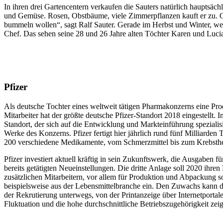
In ihren drei Gartencentern verkaufen die Sauters natürlich hauptsäc
und Gemüse. Rosen, Obstbäume, viele Zimmerpflanzen kauft er zu. G
bummeln wollen“, sagt Ralf Sauter. Gerade im Herbst und Winter, wenn
Chef. Das sehen seine 28 und 26 Jahre alten Töchter Karen und Lucia 
Pfizer
Als deutsche Tochter eines weltweit tätigen Pharmakonzerns eine Prod
Mitarbeiter hat der größte deutsche Pfizer-Standort 2018 eingestellt
Standort, der sich auf die Entwicklung und Markteinführung spezialis
Werke des Konzerns. Pfizer fertigt hier jährlich rund fünf Milliard
200 verschiedene Medikamente, vom Schmerzmittel bis zum Krebsther
Pfizer investiert aktuell kräftig in sein Zukunftswerk, die Ausgaben
bereits getätigten Neueinstellungen. Die dritte Anlage soll 2020 ihr
zusätzlichen Mitarbeitern, vor allem für Produktion und Abpackung so
beispielsweise aus der Lebensmittelbranche ein. Den Zuwachs kann de
der Rekrutierung unterwegs, von der Printanzeige über Internetportal
Fluktuation und die hohe durchschnittliche Betriebszugehörigkeit zeig