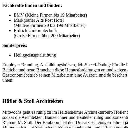
Fachkräfte finden und binden:
EMV (Kleine Firmen bis 19 Mitarbeiter)
Markgräfler Alte Post Hotel
(Mittlere Firmen 20 bis 199 Mitarbeiter)
Erdrich Umformtechnik
(Große Firmen über 200 Mitarbeiter)
Sonderpreis:
Heiliggeistspitalstiftung
Employer Branding, Ausbildungsbörsen, Job-Speed-Dating: Für die P
Betriebe und neue Branchen diese Herausforderungen an und zeigen da
Gastronomiebetrieb seinen Mitarbeitern eine Auszeit, und da beschert
unten.
Höfler & Stoll Architekten
Mittwochs geht es ruhig zu im Heitersheimer Architekturbüro Höfler & 
sodass die Architekten, Bauzeichner und Bauleiter ruhig und konzentr
Richard M. Stoll. Der Bauboom hat den Umsatz seit einigen Jahren jäh
Mittwoch hat laut Stoll wieder Ruhe reingebracht, und er hatte vor al