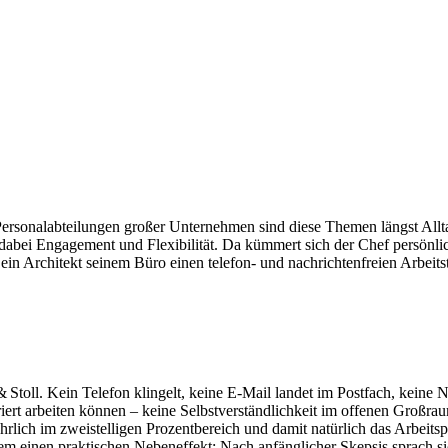
ersonalabteilungen großer Unternehmen sind diese Themen längst Allt
bei Engagement und Flexibilität. Da kümmert sich der Chef persönlich
 ein Architekt seinem Büro einen telefon- und nachrichtenfreien Arbei
Stoll. Kein Telefon klingelt, keine E-Mail landet im Postfach, keine N
iert arbeiten können – keine Selbstverständlichkeit im offenen Großra
rlich im zweistelligen Prozentbereich und damit natürlich das Arbeitspe
lem einen praktischen Nebeneffekt: Nach anfänglicher Skepsis sprach si