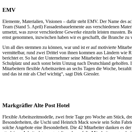
EMV
Elemente, Materialien, Visionen – dafür steht EMV. Der Name des ac
Team (Stand 5. April) Fassadenbauelemente aus verschiedenen Materi
umsetzt, was zuvor verschiedene Gewerke einzeln leisten mussten. Bei
ernst genommen, inzwischen haben wir es geschafft, die Branche zu v
Um all dies stemmen zu können, war und ist er auf motivierte Mitarb
vermittelbar, rund zwei Drittel von ihnen kommen aus Ländern wie R
berichtet er. So hat der Unternehmer seine Mitarbeiter bei der Wohnu
Schulplatz und auch sonst beim Umzug nach Deutschland geholfen. Im Ge
Mitarbeitern flexible Arbeitszeiten an sechs Tagen die Woche, bezahlt
und das ist mir als Chef wichtig“, sagt Dirk Giessler.
Markgräfler Alte Post Hotel
Flexible Arbeitszeitmodelle, zwei freie Tage pro Woche am Stück, dr
Besonderheiten, die Uschi und Heinrich Mack sowie sein Sohn Fabric
solche Angebote eine Besonderheit. Die 42 Mitarbeiter danken es der