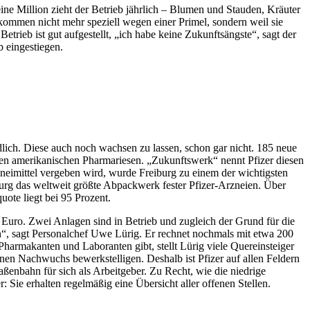
ine Million zieht der Betrieb jährlich – Blumen und Stauden, Kräuter
ommen nicht mehr speziell wegen einer Primel, sondern weil sie
rieb ist gut aufgestellt, „ich habe keine Zukunftsängste“, sagt der
b eingestiegen.
ndlich. Diese auch noch wachsen zu lassen, schon gar nicht. 185 neue
r den amerikanischen Pharmariesen. „Zukunftswerk“ nennt Pfizer diesen
rzneimittel vergeben wird, wurde Freiburg zu einem der wichtigsten
burg das weltweit größte Abpackwerk fester Pfizer-Arzneien. Über
te liegt bei 95 Prozent.
n Euro. Zwei Anlagen sind in Betrieb und zugleich der Grund für die
en“, sagt Personalchef Uwe Lürig. Er rechnet nochmals mit etwa 200
Pharmakanten und Laboranten gibt, stellt Lürig viele Quereinsteiger
nen Nachwuchs bewerkstelligen. Deshalb ist Pfizer auf allen Feldern
aßenbahn für sich als Arbeitgeber. Zu Recht, wie die niedrige
 Sie erhalten regelmäßig eine Übersicht aller offenen Stellen.