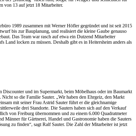
 von 13 auf jetzt 18 Mitarbeiter.
kturbüro 1989 zusammen mit Werner Höfler gegründet und ist seit 2015
ntwurf bis zur Bauplanung, und realisiert die kleine Gaube genauso
ebaut. Das Team war rasch auf etwa ein Dutzend Mitarbeiter
s Land locken zu müssen. Deshalb gibt es in Heitersheim anders als
beim Discounter und im Supermarkt, beim Möbelhaus oder im Baumarkt
. Nicht so die Familie Sauter. „Wir haben den Ehrgeiz, den Markt
sam mit seiner Frau Astrid Sauter führt er die gleichnamige
mittlerweile drei Standorte. Die Sauters haben sich auf den Verkauf
ördlich von Freiburg übernommen und zu einem 6.000 Quadratmeter
nd Männer für Gärtnerei, Handel und Gastronomie haben die Sauters
ng zu finden“, sagt Ralf Sauter. Die Zahl der Mitarbeiter ist jetzt