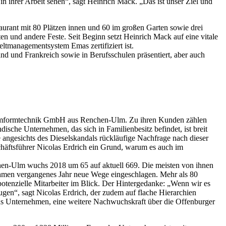
 in ihrer Arbeit sehen“, sagt Heinrich Mack. „Das ist unser Ziel und
urant mit 80 Plätzen innen und 60 im großen Garten sowie drei
en und andere Feste. Seit Beginn setzt Heinrich Mack auf eine vitale
ltmanagementsystem Emas zertifiziert ist.
nd und Frankreich sowie in Berufsschulen präsentiert, aber auch
h Umformtechnik GmbH aus Renchen-Ulm. Zu ihren Kunden zählen
dische Unternehmen, das sich in Familienbesitz befindet, ist breit
angesichts des Dieselskandals rückläufige Nachfrage nach dieser
chäftsführer Nicolas Erdrich ein Grund, warum es auch im
chen-Ulm wuchs 2018 um 65 auf aktuell 669. Die meisten von ihnen
nehmen vergangenes Jahr neue Wege eingeschlagen. Mehr als 80
potenzielle Mitarbeiter im Blick. Der Hintergedanke: „Wenn wir es
ugen“, sagt Nicolas Erdrich, der zudem auf flache Hierarchien
ins Unternehmen, eine weitere Nachwuchskraft über die Offenburger