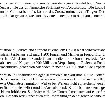
hlich Pflanzen, zu einem großen Teil aus der eigenen Produktion. Rund e
enauso wie das umfangreiche Sortiment von Accessoires. „Die Leute k
 die Gartenarbeit ruht, komme das Zusatzsortiment zum Tragen. Der Bet
offenbar genauso. Sie sind als vierte Generation in den Familienbetrie
uktion in Deutschland aufrecht zu erhalten: Das ist nicht selbstverstä
. Insgesamt arbeiten jetzt rund 1.200 Frauen und Männer in Freiburg fü
iert hat. Als „Launch-Standort“, an den die Produktion neuer, fester A
en Tabletten und Kapseln in 200 Millionen Verpackungen. Zudem ist Frei
apeutikum, gehen von Südbaden in mehr als 150 Länder. Die Exportquo
 für drei neue Produktionsanlagen summieren sich auf rund 190 Millione
en Betrieb aufnehmen. „Dafür werden wir in diesem Jahr massiv einstell
wie Qualitätsorganisation. Weil es bei Weitem nicht ausreichend viele 
r Standort, der selbst rund 50 Auszubildende zählt, nicht aus dem eige
e bis zu Jobbörsen. Seit März wirbt das Unternehmen auch auf einer Str
en. Deshalb setzt Pfizer auch auf Empfehlungen der eigenen Mitarbeiter: