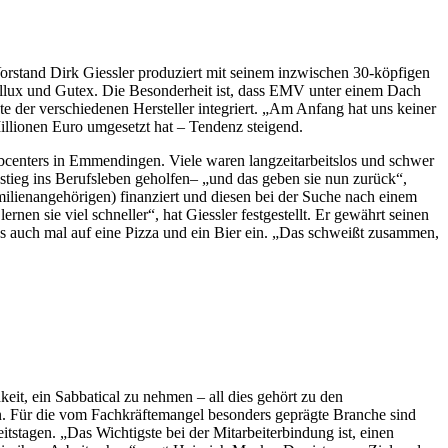
rstand Dirk Giessler produziert mit seinem inzwischen 30-köpfigen
rillux und Gutex. Die Besonderheit ist, dass EMV unter einem Dach
e der verschiedenen Hersteller integriert. „Am Anfang hat uns keiner
illionen Euro umgesetzt hat – Tendenz steigend.
obcenters in Emmendingen. Viele waren langzeitarbeitslos und schwer
tieg ins Berufsleben geholfen– „und das geben sie nun zurück“,
amilienangehörigen) finanziert und diesen bei der Suche nach einem
en sie viel schneller“, hat Giessler festgestellt. Er gewährt seinen
ends auch mal auf eine Pizza und ein Bier ein. „Das schweißt zusammen,
it, ein Sabbatical zu nehmen – all dies gehört zu den
en. Für die vom Fachkräftemangel besonders geprägte Branche sind
stagen. „Das Wichtigste bei der Mitarbeiterbindung ist, einen