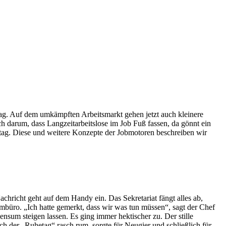
ag. Auf dem umkämpften Arbeitsmarkt gehen jetzt auch kleinere
 darum, dass Langzeitarbeitslose im Job Fuß fassen, da gönnt ein
tstag. Diese und weitere Konzepte der Jobmotoren beschreiben wir
achricht geht auf dem Handy ein. Das Sekretariat fängt alles ab,
umbüro. „Ich hatte gemerkt, dass wir was tun müssen“, sagt der Chef
nsum steigen lassen. Es ging immer hektischer zu. Der stille
ch der „Ruhetag“ rasch rum, sorgte für Neugier und schließlich für