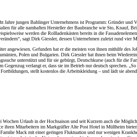
ht Jahre jungen Bahlinger Unternehmens ist Programm: Gründer und Vo
alien für alle namhaften Hersteller der Baubranche wie Sto, Knauf, B
spielsweise werden die Rollladenkästen bereits in die Fassadenelement
erändern“, sagt Dirk Giessler, dessen Unternehmen zuletzt rund vier M
eiter angewiesen. Gefunden hat er die meisten von ihnen mithilfe des J
umänien, Polen und Bulgarien. Dirk Giessler hat ihnen beim Wiedereins
ngssuche unterstützt und für sie gebürgt, Deutschkurse (auch für die F
genzug verlangt er, dass sie im Betrieb nur deutsch sprechen. „So lern
 Fortbildungen, stellt kostenlos die Arbeitskleidung – und lädt sie ab
ei Wochen Urlaub in der Hochsaison und seit Kurzem auch die Möglichke
e ihren Mitarbeitern im Markgräfler Alte Post Hotel in Müllheim biet
 Familie Mack mit einer geringen Fluktuation und nur wenigen Krankheit