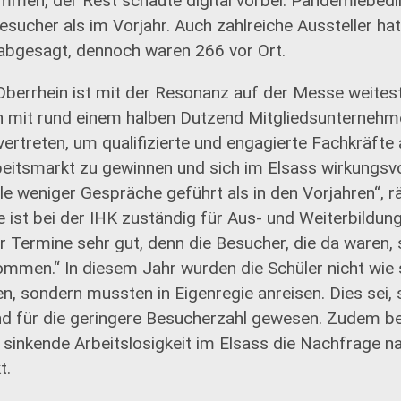
men, der Rest schaute digital vorbei. Pandemiebedi
sucher als im Vorjahr. Auch zahlreiche Aussteller hatt
abgesagt, dennoch waren 266 vor Ort.
 Oberrhein ist mit der Resonanz auf der Messe weites
 mit rund einem halben Dutzend Mitgliedsunternehm
ertreten, um qualifizierte und engagierte Fachkräfte 
eitsmarkt zu gewinnen und sich im Elsass wirkungsvol
le weniger Gespräche geführt als in den Vorjahren“, r
ie ist bei der IHK zuständig für Aus- und Weiterbildun
er Termine sehr gut, denn die Besucher, die da waren, 
mmen.“ In diesem Jahr wurden die Schüler nicht wie 
, sondern mussten in Eigenregie anreisen. Dies sei, s
nd für die geringere Besucherzahl gewesen. Zudem b
 sinkende Arbeitslosigkeit im Elsass die Nachfrage n
t.