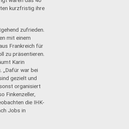
ngt waren das 40
en kurzfristig ihre
tgehend zufrieden.
en mit einem
aus Frankreich für
l zu präsentieren.
äumt Karin
g. „Dafür war bei
sind gezielt und
sonst organisiert
o Finkenzeller,
eobachten die IHK-
ach Jobs in