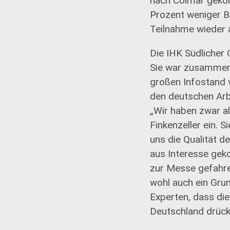
nach Colmar gekom
Prozent weniger Be
Teilnahme wieder 
Die IHK Südlicher
Sie war zusammen
großen Infostand v
den deutschen Arb
„Wir haben zwar al
Finkenzeller ein. S
uns die Qualität d
aus Interesse geko
zur Messe gefahren
wohl auch ein Gru
Experten, dass die
Deutschland drück