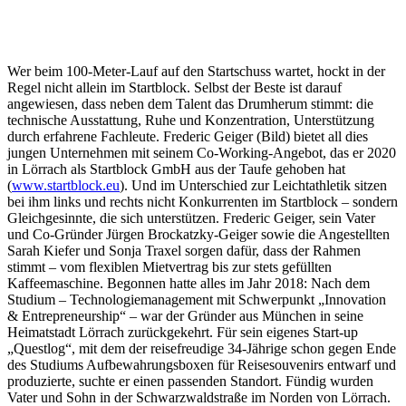
Wer beim 100-Meter-Lauf auf den Startschuss wartet, hockt in der
Regel nicht allein im Startblock. Selbst der Beste ist darauf
angewiesen, dass neben dem Talent das Drumherum stimmt: die
technische Ausstattung, Ruhe und Konzentration, Unterstützung
durch erfahrene Fachleute. Frederic Geiger (Bild) bietet all dies
jungen Unternehmen mit seinem Co-Working-Angebot, das er 2020
in Lörrach als Startblock GmbH aus der Taufe gehoben hat
(
www.startblock.eu
). Und im Unterschied zur Leichtathletik sitzen
bei ihm links und rechts nicht Konkurrenten im Startblock – sondern
Gleichgesinnte, die sich unterstützen. Frederic Geiger, sein Vater
und Co-Gründer Jürgen Brockatzky-Geiger sowie die Angestellten
Sarah Kiefer und Sonja Traxel sorgen dafür, dass der Rahmen
stimmt – vom flexiblen Mietvertrag bis zur stets gefüllten
Kaffeemaschine. Begonnen hatte alles im Jahr 2018: Nach dem
Studium – Technologiemanagement mit Schwerpunkt „Innovation
& Entrepreneurship“ – war der Gründer aus München in seine
Heimatstadt Lörrach zurückgekehrt. Für sein eigenes Start-up
„Questlog“, mit dem der reisefreudige 34-Jährige schon gegen Ende
des Studiums Aufbewahrungsboxen für Reisesouvenirs entwarf und
produzierte, suchte er einen passenden Standort. Fündig wurden
Vater und Sohn in der Schwarzwaldstraße im Norden von Lörrach.