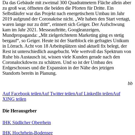
Da das Gebäude mit zweimal 300 Quadratmetern Fläche allein aber
zu groß war, öffneten die beiden die Pforten für Dritte. Ein
Selbstläufer war das Projekt nach energetischem Umbau im Jahr
2019 aufgrund der Coronakrise nicht. „Wir haben den Start vertagt,
waren lange nur zu dritt“, erinnert sich Geiger. Der Aufschwung
kam im Jahr 2021. Messeauftritte, Googleanzeigen,
Mundpropaganda: „Mit zielgerichtetem Marketing ging es stetig
bergauf“, so Geiger. Heute ist der Startblock ein gefragtes Unikum
in Lörrach. Acht von 18 Arbeitsplätzen sind aktuell fix belegt, der
Rest ist unterschiedlich ausgebucht. Wie wertvoll das Spektrum von
Ruhe bis Austausch ist, wissen viele Kunden gerade nach den
Coronalockdowns zu schätzen. Und so ist der Umbau des
Erdgeschosses und die Expansion in der Nähe des jetzigen
Standorts bereits in Planung.
bb
Auf Facebook teilen
Auf Twitter teilen
Auf LinkedIn teilen
Auf
XING teilen
Die Herausgeber
IHK Südlicher Oberrhein
IHK Hochrhein-Bodensee