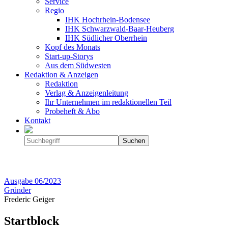
Service
Regio
IHK Hochrhein-Bodensee
IHK Schwarzwald-Baar-Heuberg
IHK Südlicher Oberrhein
Kopf des Monats
Start-up-Storys
Aus dem Südwesten
Redaktion & Anzeigen
Redaktion
Verlag & Anzeigenleitung
Ihr Unternehmen im redaktionellen Teil
Probeheft & Abo
Kontakt
Ausgabe
06/2023
Gründer
Frederic Geiger
Startblock