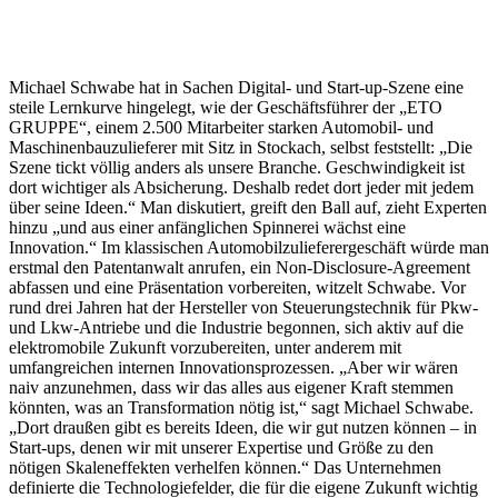
Michael Schwabe hat in Sachen Digital- und Start-up-Szene eine
steile Lernkurve hingelegt, wie der Geschäftsführer der „ETO
GRUPPE“, einem 2.500 Mitarbeiter starken Automobil- und
Maschinenbauzulieferer mit Sitz in Stockach, selbst feststellt: „Die
Szene tickt völlig anders als unsere Branche. Geschwindigkeit ist
dort wichtiger als Absicherung. Deshalb redet dort jeder mit jedem
über seine Ideen.“ Man diskutiert, greift den Ball auf, zieht Experten
hinzu „und aus einer anfänglichen Spinnerei wächst eine
Innovation.“ Im klassischen Automobilzulieferergeschäft würde man
erstmal den Patentanwalt anrufen, ein Non-Disclosure-Agreement
abfassen und eine Präsentation vorbereiten, witzelt Schwabe. Vor
rund drei Jahren hat der Hersteller von Steuerungstechnik für Pkw-
und Lkw-Antriebe und die Industrie begonnen, sich aktiv auf die
elektromobile Zukunft vorzubereiten, unter anderem mit
umfangreichen internen Innovationsprozessen. „Aber wir wären
naiv anzunehmen, dass wir das alles aus eigener Kraft stemmen
könnten, was an Transformation nötig ist,“ sagt Michael Schwabe.
„Dort draußen gibt es bereits Ideen, die wir gut nutzen können – in
Start-ups, denen wir mit unserer Expertise und Größe zu den
nötigen Skaleneffekten verhelfen können.“ Das Unternehmen
definierte die Technologiefelder, die für die eigene Zukunft wichtig