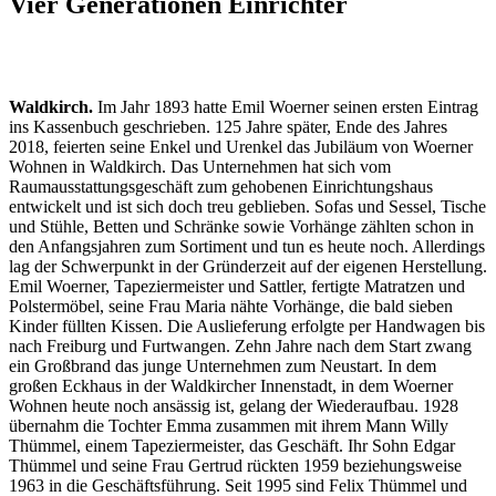
Vier Generationen Einrichter
Waldkirch.
Im Jahr 1893 hatte Emil Woerner seinen ersten Eintrag
ins Kassenbuch geschrieben. 125 Jahre später, Ende des Jahres
2018, feierten seine Enkel und Urenkel das Jubiläum von Woerner
Wohnen in Waldkirch. Das Unternehmen hat sich vom
Raumausstattungsgeschäft zum gehobenen Einrichtungshaus
entwickelt und ist sich doch treu geblieben. Sofas und Sessel, Tische
und Stühle, Betten und Schränke sowie Vorhänge zählten schon in
den Anfangsjahren zum Sortiment und tun es heute noch. Allerdings
lag der Schwerpunkt in der Gründerzeit auf der eigenen Herstellung.
Emil Woerner, Tapeziermeister und Sattler, fertigte Matratzen und
Polstermöbel, seine Frau Maria nähte Vorhänge, die bald sieben
Kinder füllten Kissen. Die Auslieferung erfolgte per Handwagen bis
nach Freiburg und Furtwangen. Zehn Jahre nach dem Start zwang
ein Großbrand das junge Unternehmen zum Neustart. In dem
großen Eckhaus in der Waldkircher Innenstadt, in dem Woerner
Wohnen heute noch ansässig ist, gelang der Wiederaufbau. 1928
übernahm die Tochter Emma zusammen mit ihrem Mann Willy
Thümmel, einem Tapeziermeister, das Geschäft. Ihr Sohn Edgar
Thümmel und seine Frau Gertrud rückten 1959 beziehungsweise
1963 in die Geschäftsführung. Seit 1995 sind Felix Thümmel und