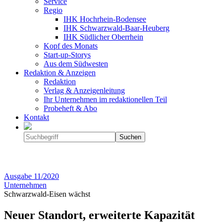
Service
Regio
IHK Hochrhein-Bodensee
IHK Schwarzwald-Baar-Heuberg
IHK Südlicher Oberrhein
Kopf des Monats
Start-up-Storys
Aus dem Südwesten
Redaktion & Anzeigen
Redaktion
Verlag & Anzeigenleitung
Ihr Unternehmen im redaktionellen Teil
Probeheft & Abo
Kontakt
Ausgabe
11/2020
Unternehmen
Schwarzwald-Eisen wächst
Neuer Standort, erweiterte Kapazität