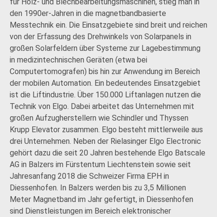
für Holz- und Blechbearbeitungsmaschinen, stieg man in
den 1990er-Jahren in die magnetbandbasierte
Messtechnik ein. Die Einsatzgebiete sind breit und reichen
von der Erfassung des Drehwinkels von Solarpanels in
großen Solarfeldern über Systeme zur Lagebestimmung
in medizintechnischen Geräten (etwa bei
Computertomografen) bis hin zur Anwendung im Bereich
der mobilen Automation. Ein bedeutendes Einsatzgebiet
ist die Liftindustrie. Über 150.000 Liftanlagen nutzen die
Technik von Elgo. Dabei arbeitet das Unternehmen mit
großen Aufzugherstellern wie Schindler und Thyssen
Krupp Elevator zusammen. Elgo besteht mittlerweile aus
drei Unternehmen. Neben der Rielasinger Elgo Electronic
gehört dazu die seit 20 Jahren bestehende Elgo Batscale
AG in Balzers im Fürstentum Liechtenstein sowie seit
Jahresanfang 2018 die Schweizer Firma EPH in
Diessenhofen. In Balzers werden bis zu 3,5 Millionen
Meter Magnetband im Jahr gefertigt, in Diessenhofen
sind Dienstleistungen im Bereich elektronischer