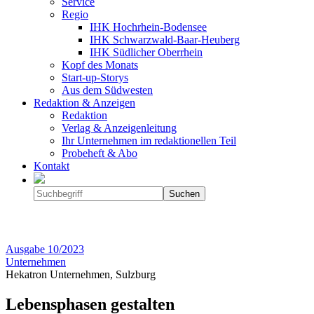
Service
Regio
IHK Hochrhein-Bodensee
IHK Schwarzwald-Baar-Heuberg
IHK Südlicher Oberrhein
Kopf des Monats
Start-up-Storys
Aus dem Südwesten
Redaktion & Anzeigen
Redaktion
Verlag & Anzeigenleitung
Ihr Unternehmen im redaktionellen Teil
Probeheft & Abo
Kontakt
Ausgabe
10/2023
Unternehmen
Hekatron Unternehmen, Sulzburg
Lebensphasen gestalten