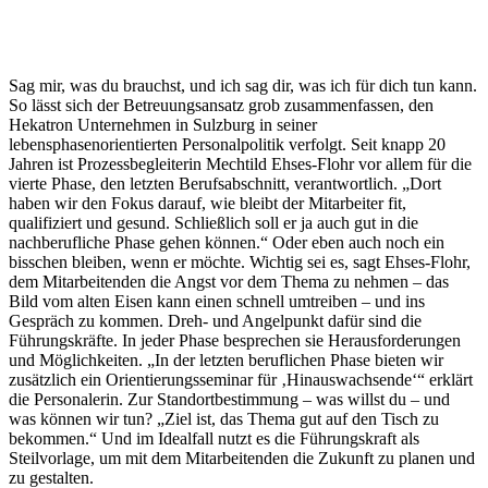
Sag mir, was du brauchst, und ich sag dir, was ich für dich tun kann.
So lässt sich der Betreuungsansatz grob zusammenfassen, den
Hekatron Unternehmen in Sulzburg in seiner
lebensphasenorientierten Personalpolitik verfolgt. Seit knapp 20
Jahren ist Prozessbegleiterin Mechtild Ehses-Flohr vor allem für die
vierte Phase, den letzten Berufsabschnitt, verantwortlich. „Dort
haben wir den Fokus darauf, wie bleibt der Mitarbeiter fit,
qualifiziert und gesund. Schließlich soll er ja auch gut in die
nachberufliche Phase gehen können.“ Oder eben auch noch ein
bisschen bleiben, wenn er möchte. Wichtig sei es, sagt Ehses-Flohr,
dem Mitarbeitenden die Angst vor dem Thema zu nehmen – das
Bild vom alten Eisen kann einen schnell umtreiben – und ins
Gespräch zu kommen. Dreh- und Angelpunkt dafür sind die
Führungskräfte. In jeder Phase besprechen sie Herausforderungen
und Möglichkeiten. „In der letzten beruflichen Phase bieten wir
zusätzlich ein Orientierungsseminar für ‚Hinauswachsende‘“ erklärt
die Personalerin. Zur Standortbestimmung – was willst du – und
was können wir tun? „Ziel ist, das Thema gut auf den Tisch zu
bekommen.“ Und im Idealfall nutzt es die Führungskraft als
Steilvorlage, um mit dem Mitarbeitenden die Zukunft zu planen und
zu gestalten.