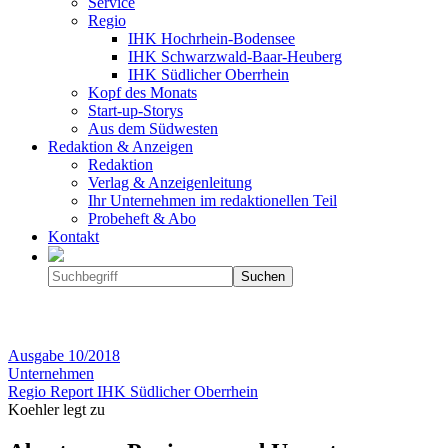
Service
Regio
IHK Hochrhein-Bodensee
IHK Schwarzwald-Baar-Heuberg
IHK Südlicher Oberrhein
Kopf des Monats
Start-up-Storys
Aus dem Südwesten
Redaktion & Anzeigen
Redaktion
Verlag & Anzeigenleitung
Ihr Unternehmen im redaktionellen Teil
Probeheft & Abo
Kontakt
Ausgabe
10/2018
Unternehmen
Regio Report IHK Südlicher Oberrhein
Koehler legt zu