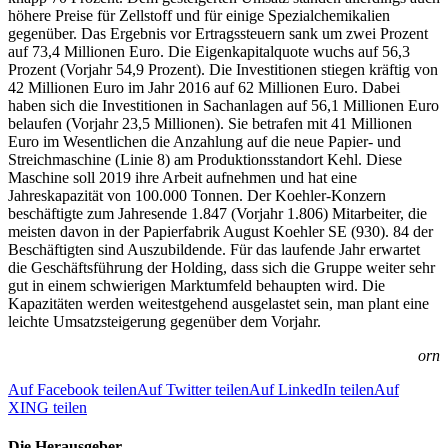
höhere Preise für Zellstoff und für einige Spezialchemikalien
gegenüber. Das Ergebnis vor Ertragssteuern sank um zwei Prozent
auf 73,4 Millionen Euro. Die Eigenkapitalquote wuchs auf 56,3
Prozent (Vorjahr 54,9 Prozent). Die Investitionen stiegen kräftig von
42 Millionen Euro im Jahr 2016 auf 62 Millionen Euro. Dabei
haben sich die Investitionen in Sachanlagen auf 56,1 Millionen Euro
belaufen (Vorjahr 23,5 Millionen). Sie betrafen mit 41 Millionen
Euro im Wesentlichen die Anzahlung auf die neue Papier- und
Streichmaschine (Linie 8) am Produktionsstandort Kehl. Diese
Maschine soll 2019 ihre Arbeit aufnehmen und hat eine
Jahreskapazität von 100.000 Tonnen. Der Koehler-Konzern
beschäftigte zum Jahresende 1.847 (Vorjahr 1.806) Mitarbeiter, die
meisten davon in der Papierfabrik August Koehler SE (930). 84 der
Beschäftigten sind Auszubildende. Für das laufende Jahr erwartet
die Geschäftsführung der Holding, dass sich die Gruppe weiter sehr
gut in einem schwierigen Marktumfeld behaupten wird. Die
Kapazitäten werden weitestgehend ausgelastet sein, man plant eine
leichte Umsatzsteigerung gegenüber dem Vorjahr.
orn
Auf Facebook teilen
Auf Twitter teilen
Auf LinkedIn teilen
Auf
XING teilen
Die Herausgeber