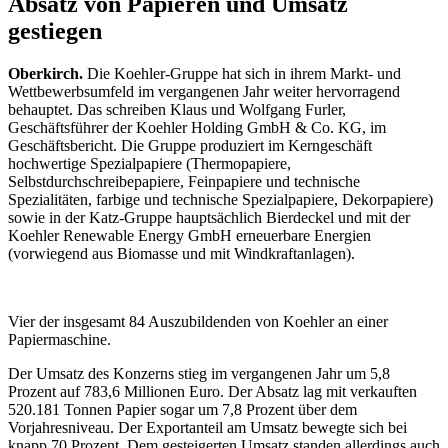
Absatz von Papieren und Umsatz
gestiegen
Oberkirch.
Die Koehler-Gruppe hat sich in ihrem Markt- und
Wettbewerbsumfeld im vergangenen Jahr weiter hervorragend
behauptet. Das schreiben Klaus und Wolfgang Furler,
Geschäftsführer der Koehler Holding GmbH & Co. KG, im
Geschäftsbericht. Die Gruppe produziert im Kerngeschäft
hochwertige Spezialpapiere (Thermopapiere,
Selbstdurchschreibepapiere, Feinpapiere und technische
Spezialitäten, farbige und technische Spezialpapiere, Dekorpapiere)
sowie in der Katz-Gruppe hauptsächlich Bierdeckel und mit der
Koehler Renewable Energy GmbH erneuerbare Energien
(vorwiegend aus Biomasse und mit Windkraftanlagen).
Vier der insgesamt 84 Auszubildenden von Koehler an einer
Papiermaschine.
Der Umsatz des Konzerns stieg im vergangenen Jahr um 5,8
Prozent auf 783,6 Millionen Euro. Der Absatz lag mit verkauften
520.181 Tonnen Papier sogar um 7,8 Prozent über dem
Vorjahresniveau. Der Exportanteil am Umsatz bewegte sich bei
knapp 70 Prozent. Dem gesteigerten Umsatz standen allerdings auch