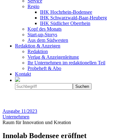
Service
Regio
IHK Hochrhein-Bodensee
IHK Schwarzwald-Baar-Heuberg
IHK Südlicher Oberrhein
Kopf des Monats
Start-up-Storys
Aus dem Südwesten
Redaktion & Anzeigen
Redaktion
Verlag & Anzeigenleitung
Ihr Unternehmen im redaktionellen Teil
Probeheft & Abo
Kontakt
Ausgabe
11/2023
Unternehmen
Raum für Innovation und Kreation
Innolab Bodensee eröffnet