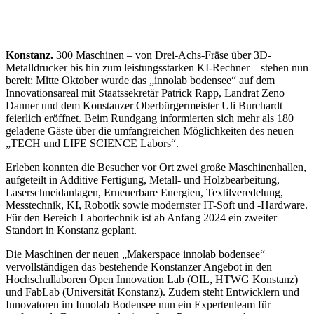
Konstanz.
300 Maschinen – von Drei-Achs-Fräse über 3D-
Metalldrucker bis hin zum leistungsstarken KI-Rechner – stehen nun
bereit: Mitte Oktober wurde das „innolab bodensee“ auf dem
Innovationsareal mit Staatssekretär Patrick Rapp, Landrat Zeno
Danner und dem Konstanzer Oberbürgermeister Uli Burchardt
feierlich eröffnet. Beim Rundgang informierten sich mehr als 180
geladene Gäste über die umfangreichen Möglichkeiten des neuen
„TECH und LIFE SCIENCE Labors“.
Erleben konnten die Besucher vor Ort zwei große Maschinenhallen,
aufgeteilt in Additive Fertigung, Metall- und Holzbearbeitung,
Laserschneidanlagen, Erneuerbare Energien, Textilveredelung,
Messtechnik, KI, Robotik sowie modernster IT-Soft und -Hardware.
Für den Bereich Labortechnik ist ab Anfang 2024 ein zweiter
Standort in Konstanz geplant.
Die Maschinen der neuen „Makerspace innolab bodensee“
vervollständigen das bestehende Konstanzer Angebot in den
Hochschullaboren Open Innovation Lab (OIL, HTWG Konstanz)
und FabLab (Universität Konstanz). Zudem steht Entwicklern und
Innovatoren im Innolab Bodensee nun ein Expertenteam für