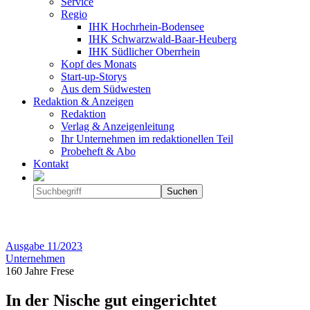
Service
Regio
IHK Hochrhein-Bodensee
IHK Schwarzwald-Baar-Heuberg
IHK Südlicher Oberrhein
Kopf des Monats
Start-up-Storys
Aus dem Südwesten
Redaktion & Anzeigen
Redaktion
Verlag & Anzeigenleitung
Ihr Unternehmen im redaktionellen Teil
Probeheft & Abo
Kontakt
Ausgabe
11/2023
Unternehmen
160 Jahre Frese
In der Nische gut eingerichtet