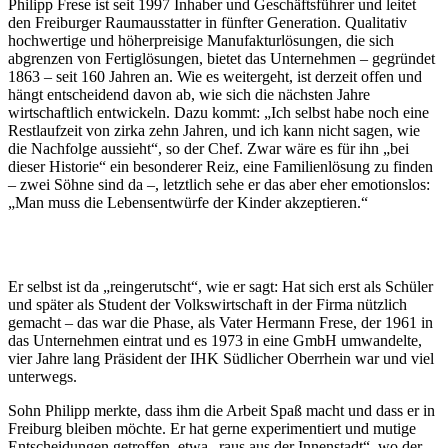
Philipp Frese ist seit 1997 Inhaber und Geschäftsführer und leitet
den Freiburger Raumausstatter in fünfter Generation. Qualitativ
hochwertige und höherpreisige Manufakturlösungen, die sich
abgrenzen von Fertiglösungen, bietet das Unternehmen – gegründet
1863 – seit 160 Jahren an. Wie es weitergeht, ist derzeit offen und
hängt entscheidend davon ab, wie sich die nächsten Jahre
wirtschaftlich entwickeln. Dazu kommt: „Ich selbst habe noch eine
Restlaufzeit von zirka zehn Jahren, und ich kann nicht sagen, wie
die Nachfolge aussieht“, so der Chef. Zwar wäre es für ihn „bei
dieser Historie“ ein besonderer Reiz, eine Familienlösung zu finden
– zwei Söhne sind da –, letztlich sehe er das aber eher emotionslos:
„Man muss die Lebensentwürfe der Kinder akzeptieren.“
Er selbst ist da „reingerutscht“, wie er sagt: Hat sich erst als Schüler
und später als Student der Volkswirtschaft in der Firma nützlich
gemacht – das war die Phase, als Vater Hermann Frese, der 1961 in
das Unternehmen eintrat und es 1973 in eine GmbH umwandelte,
vier Jahre lang Präsident der IHK Südlicher Oberrhein war und viel
unterwegs.
Sohn Philipp merkte, dass ihm die Arbeit Spaß macht und dass er in
Freiburg bleiben möchte. Er hat gerne experimentiert und mutige
Entscheidungen getroffen, etwa „raus aus der Innenstadt“, wo der