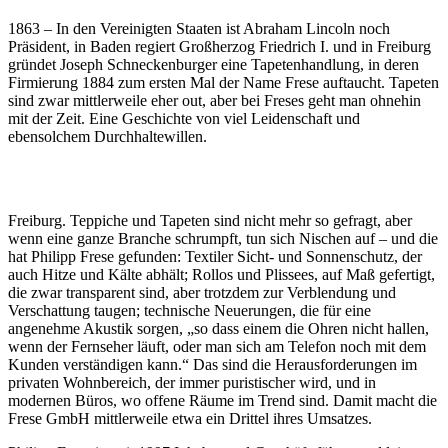
1863 – In den Vereinigten Staaten ist Abraham Lincoln noch
Präsident, in Baden regiert Großherzog Friedrich I. und in Freiburg
gründet Joseph Schneckenburger eine Tapetenhandlung, in deren
Firmierung 1884 zum ersten Mal der Name Frese auftaucht. Tapeten
sind zwar mittlerweile eher out, aber bei Freses geht man ohnehin
mit der Zeit. Eine Geschichte von viel Leidenschaft und
ebensolchem Durchhaltewillen.
Freiburg. Teppiche und Tapeten sind nicht mehr so gefragt, aber
wenn eine ganze Branche schrumpft, tun sich Nischen auf – und die
hat Philipp Frese gefunden: Textiler Sicht- und Sonnenschutz, der
auch Hitze und Kälte abhält; Rollos und Plissees, auf Maß gefertigt,
die zwar transparent sind, aber trotzdem zur Verblendung und
Verschattung taugen; technische Neuerungen, die für eine
angenehme Akustik sorgen, „so dass einem die Ohren nicht hallen,
wenn der Fernseher läuft, oder man sich am Telefon noch mit dem
Kunden verständigen kann.“ Das sind die Herausforderungen im
privaten Wohnbereich, der immer puristischer wird, und in
modernen Büros, wo offene Räume im Trend sind. Damit macht die
Frese GmbH mittlerweile etwa ein Drittel ihres Umsatzes.