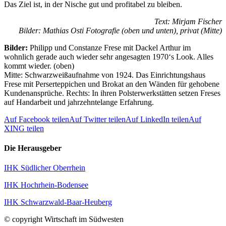
Das Ziel ist, in der Nische gut und profitabel zu bleiben.
Text: Mirjam Fischer
Bilder: Mathias Osti Fotografie (oben und unten), privat (Mitte)
Bilder:
Philipp und Constanze Frese mit Dackel Arthur im
wohnlich gerade auch wieder sehr angesagten 1970‘s Look. Alles
kommt wieder. (oben)
Mitte: Schwarzweißaufnahme von 1924. Das Einrichtungshaus
Frese mit Perserteppichen und Brokat an den Wänden für gehobene
Kundenansprüche. Rechts: In ihren Polsterwerkstätten setzen Freses
auf Handarbeit und jahrzehntelange Erfahrung.
Auf Facebook teilen
Auf Twitter teilen
Auf LinkedIn teilen
Auf
XING teilen
Die Herausgeber
IHK Südlicher Oberrhein
IHK Hochrhein-Bodensee
IHK Schwarzwald-Baar-Heuberg
© copyright Wirtschaft im Südwesten