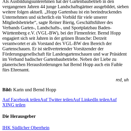
Als Ausbildungsunterehmen hat der Gartenbaubetrieb in den
vergangenen Jahren 44 junge Landschaftsgärtner ausgebildet, sieben
weitere folgen aktuell. „Hopp Gartenbau ist ein beeindruckendes
Unternehmen und sicherlich ein Vorbild für viele unserer
Mitgliedsbetriebe“, sagte Reiner Bierig, Geschäftsführer des
Verbands Garten-, Landschafts-, und Sportplatzbau Baden-
Württemberg e.V. (VGL-BW), bei der Firmenfeier. Bernd Hopp
engagiert sich seit Jahren in der grünen Branche: Derzeit
verantwortet er als Vorstand des VGL-BW den Bereich der
Gartenschauen. Er ist stellvertretender Vorsitzender der
Förderungsgesellschaft für Landesgartenschauen und war Präsident
im Verband badischer Gartenbaubetriebe. Neben der Liebe zu
planerischen Herausforderungen hat Bernd Hopp auch ein Faible
fürs Ehrenamt.
red, uh
Bild:
Karin und Bernd Hopp
Auf Facebook teilen
Auf Twitter teilen
Auf LinkedIn teilen
Auf
XING teilen
Die Herausgeber
IHK Südlicher Oberrhein