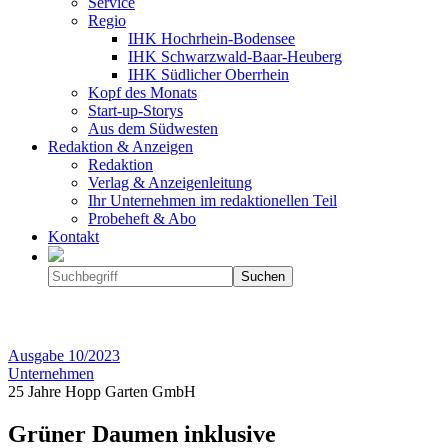
Service
Regio
IHK Hochrhein-Bodensee
IHK Schwarzwald-Baar-Heuberg
IHK Südlicher Oberrhein
Kopf des Monats
Start-up-Storys
Aus dem Südwesten
Redaktion & Anzeigen
Redaktion
Verlag & Anzeigenleitung
Ihr Unternehmen im redaktionellen Teil
Probeheft & Abo
Kontakt
Ausgabe
10/2023
Unternehmen
25 Jahre Hopp Garten GmbH
Grüner Daumen inklusive