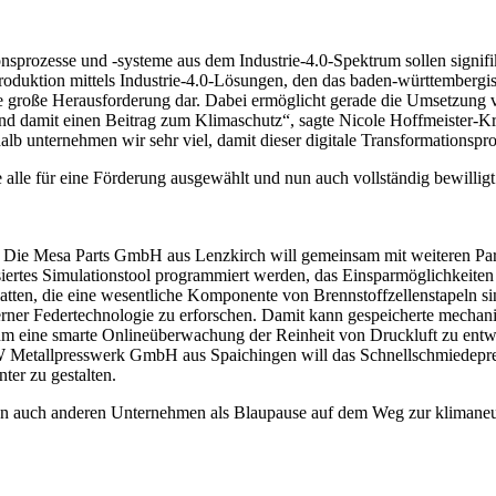
tionsprozesse und -systeme aus dem Industrie-4.0-Spektrum sollen signi
Produktion mittels Industrie-4.0-Lösungen, den das baden-württembergis
eine große Herausforderung dar. Dabei ermöglicht gerade die Umsetzung
nd damit einen Beitrag zum Klimaschutz“, sagte Nicole Hoffmeister-Kr
lb unternehmen wir sehr viel, damit dieser digitale Transformationspro
die alle für eine Förderung ausgewählt und nun auch vollständig bewill
: Die Mesa Parts GmbH aus Lenzkirch will gemeinsam mit weiteren Par
iertes Simulationstool programmiert werden, das Einsparmöglichkeiten
platten, die eine wesentliche Komponente von Brennstoffzellenstapeln 
ner Federtechnologie zu erforschen. Damit kann gespeicherte mechani
 eine smarte Onlineüberwachung der Reinheit von Druckluft zu entwi
 Metallpresswerk GmbH aus Spaichingen will das Schnellschmiedepress
ter zu gestalten.
en auch anderen Unternehmen als Blaupause auf dem Weg zur klimaneut