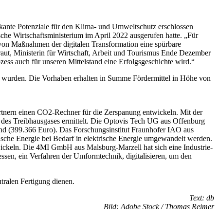
fikante Potenziale für den Klima- und Umweltschutz erschlossen
che Wirtschaftsministerium im April 2022 ausgerufen hatte. „Für
 von Maßnahmen der digitalen Transformation eine spürbare
aut, Ministerin für Wirtschaft, Arbeit und Tourismus Ende Dezember
zess auch für unseren Mittelstand eine Erfolgsgeschichte wird.“
igt wurden. Die Vorhaben erhalten in Summe Fördermittel in Höhe von
tnern einen CO2-Rechner für die Zerspanung entwickeln. Mit der
 des Treibhausgases ermittelt. Die Optovis Tech UG aus Offenburg
sind (399.366 Euro). Das Forschungsinstitut Fraunhofer IAO aus
sche Energie bei Bedarf in elektrische Energie umgewandelt werden.
ckeln. Die 4MI GmbH aus Malsburg-Marzell hat sich eine Industrie-
en, ein Verfahren der Umformtechnik, digitalisieren, um den
ralen Fertigung dienen.
Text: db
Bild: Adobe Stock / Thomas Reimer