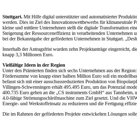
Stuttgart.
Mit Hilfe digital unterstützter und automatisierter Produk
werden. Dies ist Ziel des Innovationswettbewerbs für klimaneutrale 
kleine und mittlere Unternehmen stellt die digitale Transformation 
Steigerung der Ressourceneffizienz in verarbeitenden Unternehmen u
bei der Bekanntgabe der geförderten Unternehmen in Stuttgart. „Desha
Innerhalb der Antragsfrist wurden zehn Projektanträge eingereicht, 
knapp 3,3 Millionen Euro.
Vielfältige Ideen in der Region
Unter den Prämierten finden sich sechs Unternehmen aus der Region
Fördersumme von knapp einer halben Million Euro soll ein modellbas
befasst sich mit einer ausschussreduzierten Produktion von Biopolar
Villingen-Schwenningen erhält 495.495 Euro, um das Potenzial moder
400.735 Euro gehen an die „CS instruments GmbH“ aus Tannheim, um
4.0-fähige Strömungsschleifmaschine zum Ziel gesetzt. Und die VHW
Energie- und Werkstoffeinsatz zu reduzieren und die Fertigung effizien
Die im Rahmen der geförderten Projekte entwickelten Lösungen soll