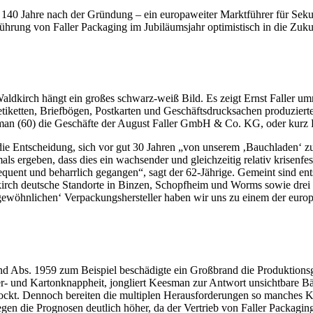
e – 140 Jahre nach der Gründung – ein europaweiter Marktführer für S
ührung von Faller Packaging im Jubiläumsjahr optimistisch in die Zuku
ldkirch hängt ein großes schwarz-weiß Bild. Es zeigt Ernst Faller umr
tiketten, Briefbögen, Postkarten und Geschäftsdrucksachen produzierte. 
an (60) die Geschäfte der August Faller GmbH & Co. KG, oder kurz F
 die Entscheidung, sich vor gut 30 Jahren „von unserem ‚Bauchladen‘ z
ls ergeben, dass dies ein wachsender und gleichzeitig relativ krisenfes
sequent und beharrlich gegangen“, sagt der 62-Jährige. Gemeint sind
dkirch deutsche Standorte in Binzen, Schopfheim und Worms sowie drei 
 ‚gewöhnlichen‘ Verpackungshersteller haben wir uns zu einem der euro
d Abs. 1959 zum Beispiel beschädigte ein Großbrand die Produktionsg
 und Kartonknappheit, jongliert Keesman zur Antwort unsichtbare Bälle
stockt. Dennoch bereiten die multiplen Herausforderungen so manches 
gen die Prognosen deutlich höher, da der Vertrieb von Faller Packaging