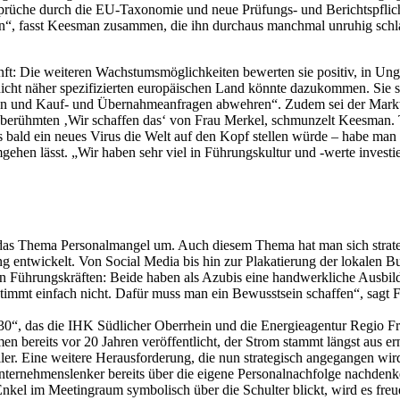
rüche durch die EU-Taxonomie und neue Prüfungs- und Berichtspflicht
“, fasst Keesman zusammen, die ihn durchaus manchmal unruhig schlafen
nft: Die weiteren Wachstumsmöglichkeiten bewerten sie positiv, in Un
nicht näher spezifizierten europäischen Land könnte dazukommen. Sie s
ren und Kauf- und Übernahmeanfragen abwehren“. Zudem sei der Markt 
em berühmten ‚Wir schaffen das‘ von Frau Merkel, schmunzelt Keesman. 
ass bald ein neues Virus die Welt auf den Kopf stellen würde – habe man
hen lässt. „Wir haben sehr viel in Führungskultur und -werte investiert
das Thema Personalmangel um. Auch diesem Thema hat man sich strategi
ntwickelt. Von Social Media bis hin zur Plakatierung der lokalen Bush
Führungskräften: Beide haben als Azubis eine handwerkliche Ausbildun
immt einfach nicht. Dafür muss man ein Bewusstsein schaffen“, sagt Fa
30“, das die IHK Südlicher Oberrhein und die Energieagentur Regio F
men bereits vor 20 Jahren veröffentlicht, der Strom stammt längst aus 
ler. Eine weitere Herausforderung, die nun strategisch angegangen wir
nternehmenslenker bereits über die eigene Personalnachfolge nachdenk
nkel im Meetingraum symbolisch über die Schulter blickt, wird es freu