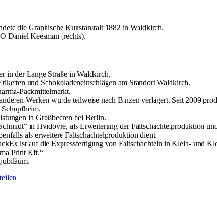
ründete die Graphische Kunstanstalt 1882 in Waldkirch.
EO Daniel Keesman (rechts).
r in der Lange Straße in Waldkirch.
Etiketten und Schokoladeneinschlägen am Standort Waldkirch.
harma-Packmittelmarkt.
anderen Werken wurde teilweise nach Binzen verlagert. Seit 2009 produ
rt Schopfheim.
stungen in Großbeeren bei Berlin.
chmidt“ in Hvidovre, als Erweiterung der Faltschachtelproduktion und
enfalls als erweitere Faltschachtelproduktion dient.
kEx ist auf die Expressfertigung von Faltschachteln in Klein- und Klei
ma Print Kft.“
njubiläum.
eilen