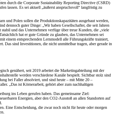
en durch die Corporate Sustainability Reporting Directive (CSRD)
 lassen. Es sei aktuell „äußerst anspruchsvoll“ langfristig zu
garn und Polen sollen die Produktionskapazitäten ausgebaut werden,
ind dennoch guter Dinge: „Wir haben Gesellschafter, die seit Jahren
stabil und das Unternehmen verfüge über treue Kunden, die „viele
Tatsächlich hat er gute Gründe zu glauben, das Unternehmen sei
 mit einem entsprechenden Lernmodell alle Führungskräfte trainiert,
. Das sind Investitionen, die nicht unmittelbar tragen, aber gerade in
sch genähert, seit 2019 arbeitet die Marketingabteilung mit der
altestelle werden verschiedene Kanäle bespielt. Sichtbar stolz sind
g bei Faller absolviert, und sind heute – mit Mitte 20 –
ller. „Das ist Körnerarbeit, gehört aber zum nachhaltigen
reiburg ins Leben gerufen haben. Das gemeinsame Ziel:
erneuerbaren Energien, aber den CO2-Ausstoß an allen Standorten auf
d.
en. Eine Entscheidung, die zwar noch nicht für heute oder morgen
en.