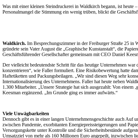
Was mit einer kleinen Steindruckerei in Waldkirch begann, ist heut
Personalmangel die Stimmung ein wenig trüben, blickt die Geschäftsf
Waldkirch.
Im Besprechungszimmer in der Freiburger Straße 25 in Wa
gründete sein Vater August die „Graphische Kunstanstalt“, die Papiere
Geschäftsführender Gesellschafter gemeinsam mit CEO Daniel Keesm
Der vielleicht bedeutendste Schritt für das heutige Unternehmen war
konzentrieren“, wie Faller formuliert. Eine Risikobewertung hatte dama
Haftetiketten und Packungsbeilagen. „Wir sind diesen Weg sehr kon
Internationalisierung des Unternehmens. Faller hat heute neben Wal
1.300 Mitarbeiter. „Unsere Strategie hat sich ausgezahlt: Von einem
Keesman ergänzend. „Im Grunde ging es immer aufwärts.“
Viele Unwägbarkeiten
Dennoch gibt es in einer langen Unternehmensgeschichte auch Auf un
zwischen Pandemie, exorbitanten Energiepreissteigerungen und Papier-
Versorgungskette unter Kontrolle und die Sicherheitsbestände aufge
Umsatzziel von mehr als 160 Millionen Euro angepeilt, inzwischen lie