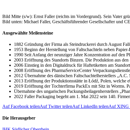
Bild Mitte (s/w): Ernst Faller (reichts im Vordergrund). Sein Vater g
Bild unten: Michael Faller, Geschäftsführender Gesellschafter und C
Ausgewählte Meilensteine
1882 Gründung der Firma als Steindruckerei durch August Falle
1953 Beginn der Herstellung von Faltschachteln neben Papier-
1990 Seit Anfang der neunziger Jahre Konzentration auf den P
2003 Eröffnung des Standorts Binzen. Die Produktion aus den 
2006 Einstieg in den Digitaldruck für Haftetiketten am Stando
2008 Eröffnung des PharmaServiceCenter Verpackungsdienstlei
2012 Übernahme des dänischen Faltschachtelherstellers „A.C. S
2013 Eröffnung der Produktionsstätte in Łódź, Polen, welche eb
2019 Eröffnung der Tochterfirma PackEx mit Sitz in Worms. Pac
Übernahme des ungarischen Packungsbeilagenherstellers „Phar
2022 Faller Packaging begeht am 1. Mai 2022 sein 140. Firme
Auf Facebook teilen
Auf Twitter teilen
Auf LinkedIn teilen
Auf XING t
Die Herausgeber
IHK Südlicher Oberrhein