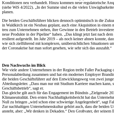
Konditionen neu verhandelt. Hinzu kommen neue regulatorische Ansp
(siehe WiS 4/2022). „In der Summe sind es die vielen Unwägbarkeiten
planen.
Die beiden Geschäftsführer blicken dennoch optimistisch in die Zuku
in Waldkirch ist ein Neubau geplant, auch eine Akquisition in einem 
treu zum Unternehmen stehen, ihre Gewinne in den Betrieb investie
neue Produkte in der Pipeline“ haben. „Das klingt jetzt fast nach d
resilient aufgestellt. Im Jahr 2019 – als noch keiner ahnen konnte, d
wie sich zielführend mit komplexen, unübersichtlichen Situationen umge
der Coronakrise hat man sofort gesehen, wie sehr sich das auszahlt.“
Den Nachwuchs im Blick
Wie viele andere Unternehmen in der Region treibt Faller Packaging 
Personalabteilung zusammen und hat ein modernes Employer Branding e
die beiden Geschäftsführer auf den Entwicklungsweg von zwei jungen 
Abteilungsleiter. „Dass man nur mit Studium Karriere machen kann, st
Geschäftsbetrieb“, sagt er.
Das gleiche gilt auch für das Engagement im Bündnis „Zielgerade 20
Klimaneutralität. Den ersten Nachhaltigkeitsbericht hat das Unterneh
Null zu bringen „wird schon eine schwierige Angelegenheit“, sagt Fal
Zur nachhaltigen Unternehmenskultur gehört auch, dass die beiden U
ansteht, aber: „Wir denken in Dekaden.“ Den Großvater, der seinem E