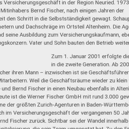
s Versicherungsgeschäft in der Region Neuried. 197
 Mitinhabers Bernd Fischer, nach einigen Jahren der
eit den Schritt in die Selbstständigkeit gewagt. Schau
etern und Dachschräge im Ortsteil Altenheim. Die A
nd seine Ausbildung zum Versicherungskaufmann, ebe
ngskonzern. Vater und Sohn bauten den Betrieb weiter
Zum 1. Januar 2001 erfolgte d
in die zweite Generation. Ab 20
cher ihren Mann – inzwischen ist sie Geschäftsführ
Mitarbeitern. Weil die Geschäftsräume wieder zu klein
 und Bernd Fischer in einen Neubau ebenfalls in Alte
ute ist die Werner Fischer GmbH mit rund 3.000 gew
ine der größten Zurich-Agenturen in Baden-Württemb
sich im Versicherungsgeschäft der vergangenen 50 Ja
ernd Fischer zurück. Sichtbar sei der Wandel innerhal
gitalisierung, die sein Team umgesetzt hat. Zu den E