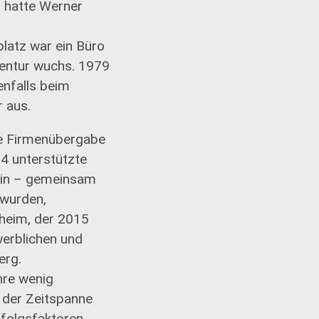
3 hatte Werner
platz war ein Büro
gentur wuchs. 1979
nfalls beim
 aus.
ie Firmenübergabe
04 unterstützte
erin – gemeinsam
 wurden,
nheim, der 2015
erblichen und
erg.
hre wenig
b der Zeitspanne
rfolgsfaktoren