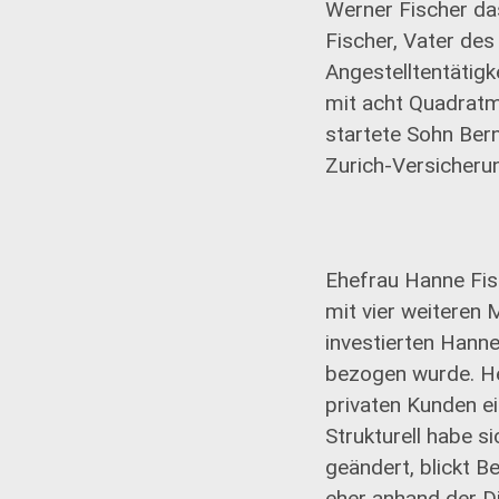
Werner Fischer da
Fischer, Vater des
Angestelltentätigk
mit acht Quadratm
startete Sohn Ber
Zurich-Versicheru
Ehefrau Hanne Fis
mit vier weiteren 
investierten Hanne
bezogen wurde. He
privaten Kunden e
Strukturell habe 
geändert, blickt B
eher anhand der Di