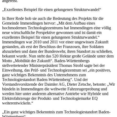
angereist.
„Exzellentes Beispiel für einen gelungenen Strukturwandel“
In Ihrer Rede hob sie auch die Bedeutung des Projekts für die
Gemeinde Immendingen hervor: „Mit dem Aufbau eines
hochmodernen Technologiezentrums hat Immendingen eine völlig
neue wirtschaftliche Perspektive gewonnen und ist damit ein
exzellentes Beispiel für einen gelungenen Strukturwandel.“
Immendingen war 2010 und 2011 vor einer ungewissen Zukunft
gestanden, als erst der Beschluss der Franzosen, ihre Soldaten
abzuziehen und dann der Bundeswehr, ihren Standort zu schließen,
bekannt wurde. Nun steht das 520 Hektar große Gelände unter dem
Motto „Mobilität der Zukunft“. Baden-Württembergs
stellvertretender Ministerpräsident Thomas Strobl sagte bei der
Einweihung, das Prüf- und Technologiezentrum sei „ein positives,
ganz wichtiges Bekenntnis des Unternehmens zum
Technologiestandort Baden-Württemberg“. Und der
Vorstandsvorsitzende der Daimler AG, Dieter Zetsche, betonte: „Wir
bündeln in Immendingen die weltweite Fahrzeugerprobung und
werden hier unter anderem alternative Antriebe wie Hybride und
Elektrofahrzeuge der Produkt- und Technologiemarke EQ
weiterentwickeln.“
„Ein ganz wichtiges Bekenntnis zum Technologiestandort Baden-
Württemberg“