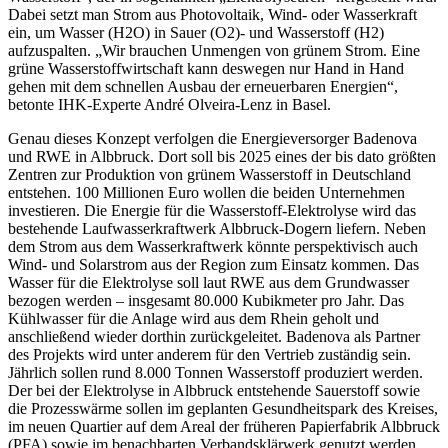
Dabei setzt man Strom aus Photovoltaik, Wind- oder Wasserkraft
ein, um Wasser (H2O) in Sauer (O2)- und Wasserstoff (H2)
aufzuspalten. „Wir brauchen Unmengen von grünem Strom. Eine
grüne Wasserstoffwirtschaft kann deswegen nur Hand in Hand
gehen mit dem schnellen Ausbau der erneuerbaren Energien“,
betonte IHK-Experte André Olveira-Lenz in Basel.
Genau dieses Konzept verfolgen die Energieversorger Badenova
und RWE in Albbruck. Dort soll bis 2025 eines der bis dato größten
Zentren zur Produktion von grünem Wasserstoff in Deutschland
entstehen. 100 Millionen Euro wollen die beiden Unternehmen
investieren. Die Energie für die Wasserstoff-Elektrolyse wird das
bestehende Laufwasserkraftwerk Albbruck-Dogern liefern. Neben
dem Strom aus dem Wasserkraftwerk könnte perspektivisch auch
Wind- und Solarstrom aus der Region zum Einsatz kommen. Das
Wasser für die Elektrolyse soll laut RWE aus dem Grundwasser
bezogen werden – insgesamt 80.000 Kubikmeter pro Jahr. Das
Kühlwasser für die Anlage wird aus dem Rhein geholt und
anschließend wieder dorthin zurückgeleitet. Badenova als Partner
des Projekts wird unter anderem für den Vertrieb zuständig sein.
Jährlich sollen rund 8.000 Tonnen Wasserstoff produziert werden.
Der bei der Elektrolyse in Albbruck entstehende Sauerstoff sowie
die Prozesswärme sollen im geplanten Gesundheitspark des Kreises,
im neuen Quartier auf dem Areal der früheren Papierfabrik Albbruck
(PFA) sowie im benachbarten Verbandsklärwerk genutzt werden.