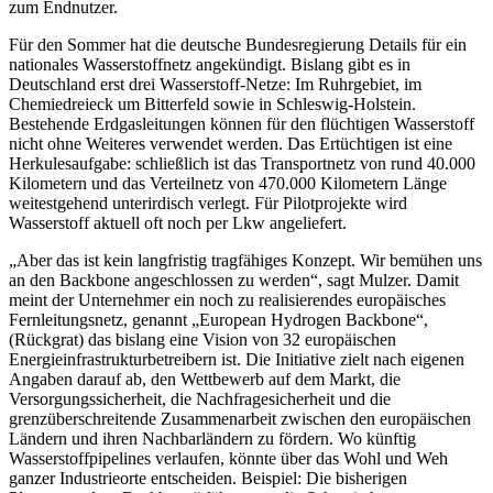
zum Endnutzer.
Für den Sommer hat die deutsche Bundesregierung Details für ein
nationales Wasserstoffnetz angekündigt. Bislang gibt es in
Deutschland erst drei Wasserstoff-Netze: Im Ruhrgebiet, im
Chemiedreieck um Bitterfeld sowie in Schleswig-Holstein.
Bestehende Erdgasleitungen können für den flüchtigen Wasserstoff
nicht ohne Weiteres verwendet werden. Das Ertüchtigen ist eine
Herkulesaufgabe: schließlich ist das Transportnetz von rund 40.000
Kilometern und das Verteilnetz von 470.000 Kilometern Länge
weitestgehend unterirdisch verlegt. Für Pilotprojekte wird
Wasserstoff aktuell oft noch per Lkw angeliefert.
„Aber das ist kein langfristig tragfähiges Konzept. Wir bemühen uns
an den Backbone angeschlossen zu werden“, sagt Mulzer. Damit
meint der Unternehmer ein noch zu realisierendes europäisches
Fernleitungsnetz, genannt „European Hydrogen Backbone“,
(Rückgrat) das bislang eine Vision von 32 europäischen
Energieinfrastrukturbetreibern ist. Die Initiative zielt nach eigenen
Angaben darauf ab, den Wettbewerb auf dem Markt, die
Versorgungssicherheit, die Nachfragesicherheit und die
grenzüberschreitende Zusammenarbeit zwischen den europäischen
Ländern und ihren Nachbarländern zu fördern. Wo künftig
Wasserstoffpipelines verlaufen, könnte über das Wohl und Weh
ganzer Industrieorte entscheiden. Beispiel: Die bisherigen