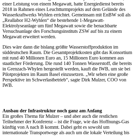
einer Leistung von einem Megawatt, hatte Energiedienst bereits
2018 in Rahmen eines Leuchtturmprojekts auf dem Gelände des
Wasserkraftwerks Wyhlen errichtet. Gemeinsam mit EnBW soll als
„Reallabor H2-Wyhlen“ die bestehende 1-Megawatt-
Elektrolyseanlage um fünf Megawatt sowie die benachbarte
Versuchsanlage des Forschungsinstituts ZSW auf bis zu einem
Megawatt erweitert werden.
Dies wäre dann die bislang größte Wasserstoffproduktion im
süddeutschen Raum. Die Gesamtprojektkosten gibt das Konsortium
mit rund 40 Millionen Euro an, 15 Millionen Euro kommen aus
staatlicher Förderung. Die rund 140 Tonnen Wasserstoff, die bereits
in Grenzach-Whylen hergestellt werden, kauft die IWB, um sie bei
Pilotprojekten im Raum Basel einzusetzen. „Wir sehen eine große
Perspektive im Schwerlastbetrieb“, sagte Dirk Mulzer, COO von
IWB.
Ausbau der Infrastruktur noch ganz am Anfang
Ein großes Thema für Mulzer – und aber auch die restlichen
Teilnehmer der Konferenz – ist die Frage, wie das Hoffnungs-Gas
künftig von A nach B kommt. Dabei geht es sowohl um
internationale Transportwege als auch um die lokale Verteilung bis