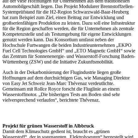
auf der viele Hoffnungen für Unternehmen aus dem traditionellen
Automobilgeschäft liegen. Das Projekt Modularer Brennstoffzellen-
Systemprüfstand für die H2-Region Schwarzwald-Baar-Heuberg
hat zum Beispiel zum Ziel, einen Beitrag zur Entwicklung und
großserienfähigen Produktion zu leisten. Dazu soll eine Infrastruktur
für die Region geschaffen werden, die für Unternehmen als zentrale
Kompetenzstelle und als Testumgebung für eigene Entwicklungen
genutzt werden kann. Das Konsortium umfasst neben der
Hochschule Furtwangen die beiden Industrieunternehmen „EKPO
Fuel Cell Technologies GmbH“ und „ETO Magnetic GmbH“ sowie
das Zentrum für Sonnenenergie- und Wasserstoff-Forschung Baden-
Württemberg (ZSW) und die Initiative Zukunftsmobilität.
Auch in der Dekarbonisierung der Flugindustrie liegen große
Hoffnungen auf dem durchsichtigen Gas, wie Managing Direktor
von Easy Jet Schweiz Jean-Marc Thévenaz verdeutlichte.
Gemeinsam mit Rollce Royce forscht die Fluglinie an einem
Wasserstoffmotor. „Die bisherigen Tests am Boden sind sehr
vielversprechend verlaufen“, berichtete Thévenaz.
Projekt für grünen Wasserstoff in Albbruck
Damit dem Klimaschutz gedient ist, braucht es „grünen
Wasserstoff“, der in sogenannten „Elektrolyseuren“ hergestellt wird.