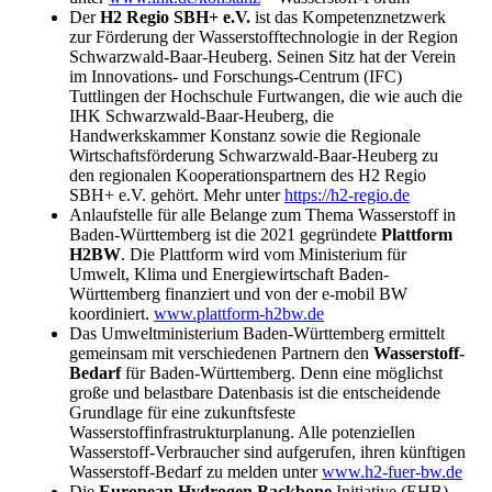
Der
H2 Regio SBH+ e.V.
ist das Kompetenznetzwerk
zur Förderung der Wasserstofftechnologie in der Region
Schwarzwald-Baar-Heuberg. Seinen Sitz hat der Verein
im Innovations- und Forschungs-Centrum (IFC)
Tuttlingen der Hochschule Furtwangen, die wie auch die
IHK Schwarzwald-Baar-Heuberg, die
Handwerkskammer Konstanz sowie die Regionale
Wirtschaftsförderung Schwarzwald-Baar-Heuberg zu
den regionalen Kooperationspartnern des H2 Regio
SBH+ e.V. gehört. Mehr unter
https://h2-regio.de
Anlaufstelle für alle Belange zum Thema Wasserstoff in
Baden-Württemberg ist die 2021 gegründete
Plattform
H2BW
. Die Plattform wird vom Ministerium für
Umwelt, Klima und Energiewirtschaft Baden-
Württemberg finanziert und von der e-mobil BW
koordiniert.
www.plattform-h2bw.de
Das Umweltministerium Baden-Württemberg ermittelt
gemeinsam mit verschiedenen Partnern den
Wasserstoff-
Bedarf
für Baden-Württemberg. Denn eine möglichst
große und belastbare Datenbasis ist die entscheidende
Grundlage für eine zukunftsfeste
Wasserstoffinfrastrukturplanung. Alle potenziellen
Wasserstoff-Verbraucher sind aufgerufen, ihren künftigen
Wasserstoff-Bedarf zu melden unter
www.h2-fuer-bw.de
Die
European Hydrogen Backbone
Initiative (EHB)