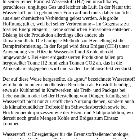
In seiner reinen Form ist Wasserstoff (H2) ein unsichtbares,
geruchloses, ungiftiges Gas und leichter als Luft. In der Natur tritt
Wasserstoff nur in gebundener Form auf und muss daher zunächst
aus einer chemischen Verbindung gelöst werden. Als große
Hoffnung gilt er, weil bei seiner Verbrennung – im Gegensatz zu
fossilen Energieträgern – keine schädlichen Emissionen entstehen.
Bislang ist die Produktion allerdings alles andere als
klimafreundlich. Die häufigste Methode zur Herstellung ist die
Dampfreformierung. In der Regel wird dazu Erdgas (CH4) unter
Anwendung von Hitze in Wasserstoff und Kohlendioxid
umgewandelt. Bei einer erdgasbasierten Produktion fallen pro
hergestellter Tonne H2 rund zehn Tonnen CO2 an, das in die
Atmosphäre abgegeben wird und so den Treibhauseffekt verstärkt.
Der auf diese Weise hergestellte, als „grau“ bezeichnete Wasserstoff
wird heute in unterschiedlichsten Bereichen als Rohstoff benötigt,
etwa als Kühlmittel in Kraftwerken, als Treib- und Packgas bei
Lebensmitteln oder bei der Herstellung von Dünger. Künftig soll
Wasserstoff nicht nur zur stofflichen Nutzung dienen, sondern auch
als klimafreundlicher Treibstoff im Schwerlastbereich sowie bei
Hochtemperaturprozessen wie der Eisen- und Stahlproduktion, wo
derzeit noch große Mengen Kohle und Erdgas zum Einsatz
kommen.
Wasserstoff ist Energieträger für die Brennstoffzellentechnologie,