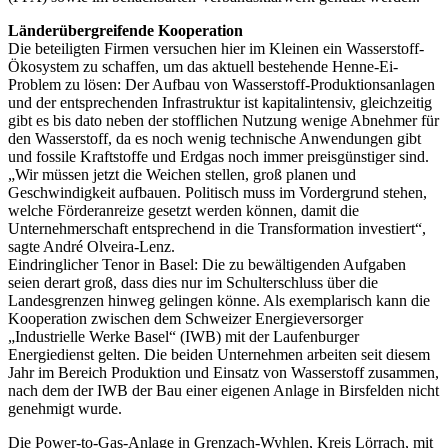
Länderübergreifende Kooperation
Die beteiligten Firmen versuchen hier im Kleinen ein Wasserstoff-
Ökosystem zu schaffen, um das aktuell bestehende Henne-Ei-
Problem zu lösen: Der Aufbau von Wasserstoff-Produktionsanlagen
und der entsprechenden Infrastruktur ist kapitalintensiv, gleichzeitig
gibt es bis dato neben der stofflichen Nutzung wenige Abnehmer für
den Wasserstoff, da es noch wenig technische Anwendungen gibt
und fossile Kraftstoffe und Erdgas noch immer preisgünstiger sind.
„Wir müssen jetzt die Weichen stellen, groß planen und
Geschwindigkeit aufbauen. Politisch muss im Vordergrund stehen,
welche Förderanreize gesetzt werden können, damit die
Unternehmerschaft entsprechend in die Transformation investiert“,
sagte André Olveira-Lenz.
Eindringlicher Tenor in Basel: Die zu bewältigenden Aufgaben
seien derart groß, dass dies nur im Schulterschluss über die
Landesgrenzen hinweg gelingen könne. Als exemplarisch kann die
Kooperation zwischen dem Schweizer Energieversorger
„Industrielle Werke Basel“ (IWB) mit der Laufenburger
Energiedienst gelten. Die beiden Unternehmen arbeiten seit diesem
Jahr im Bereich Produktion und Einsatz von Wasserstoff zusammen,
nach dem der IWB der Bau einer eigenen Anlage in Birsfelden nicht
genehmigt wurde.
Die Power-to-Gas-Anlage in Grenzach-Wyhlen, Kreis Lörrach, mit