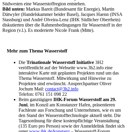
Südwesten eine Wasserstoffregion entstehen.
Bild unten:
Markus Bareit (Bundesamt für Energie), Martin
Dätwyler (Handelskammer beider Basel), Jacques Haenn (INSA
Stassburg) und André Olveira-Lenz (IHK Südlicher Oberrhein)
diskutierten über die Rahmenbedingungen für Wasserstoff in der
Region (v.l.). Es moderierte Nicole Frank (Mitte).
Mehr zum Thema Wasserstoff
Die
Trinationale Wasserstoff Initiative
3H2
veröffentlicht auf der Webseite www.3h2.info eine
interaktive Karte mit geplanten Projekten rund um das
Thema Wasserstoff. Mitwirkung und Hinweise zu
Projekten sind erwünscht. Ansprechpartner Oliver
Jochum Mail:
contact@3h2.info
Telefon: 0761 151 098 22
Beim ganztägigen
IHK-Forum Wasserstoff
am 29.
Juni
, im Konzil am Konstanzer Hafen, präsentieren
Fachleute aus Forschung und Unternehmen, wie es um
den Stand der Wasserstofftechnologie aktuell steht. Die
Tagesordnung für diese kostenpflichtige Veranstaltung
(135 Euro pro Person) sowie der Anmeldelink findet sich
unter
www.ihk.de/konstanz
– Wasserstoff-Forum