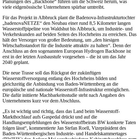
Planungen des „Backbone“ führen um die Schweiz herum, was
viele eidgenössische Unternehmen spürbar umtreibt.
Für das Projekt in Albbruck plant die Badenova-Infrastrukturtochter
„badenovaNETZE“ den Neubau einer rund 8,5 Kilometer langen
Wasserstoffpipeline von Waldshut bis Albbruck, um Industrie- und
Verkehrskunden auf beiden Seiten des Hochrheins zu erreichen. Das
hält der Versorger von großer Bedeutung, um „den hiesigen
Wirtschaftsstandort für die Industrie attraktiv zu halten“. Denn der
Anschluss an den sogenannten European Hydrogen Backbone ist
erst in der letzten Ausbaustufe vorgesehen – die ist um das Jahr
2040 geplant.
Die neue Trasse soll das Rückgrat der zukünftigen
Wasserstoffversorgung entlang des Hochrheins bilden und
gleichzeitig die Anbindung von Baden-Württemberg an die
europäische und nationale Wasserstoff-Infrastruktur ermöglichen.
Die dafür initiierte Machbarkeitsstudie steht nach Angaben des
Unternehmens kurz vor dem Abschluss.
„Es ist wichtig und richtig, dass das Land beim Wasserstoff-
Markthochlauf aufs Gaspedal drückt und auf die
Handlungsempfehlungen des Wasserstoffbeirats BW konkrete Taten
folgen lässt“, kommentierte Jan Stefan Roell, Vizepräsident des
Baden-Württembergischen Industrie- und Handelskammertages