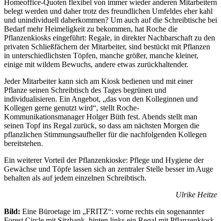
Homeoffice-Quoten flexibel von immer wieder anderen Mitarbeitern
belegt werden und daher trotz des freundlichen Umfeldes eher kahl
und unindividuell daherkommen? Um auch auf die Schreibtische bei
Bedarf mehr Heimeligkeit zu bekommen, hat Roche die
Pflanzenkiosks eingeführt: Regale, in direkter Nachbarschaft zu den
privaten Schließfächern der Mitarbeiter, sind bestückt mit Pflanzen
in unterschiedlichsten Töpfen, manche größer, manche kleiner,
einige mit wildem Bewuchs, andere etwas zurückhaltender.
Jeder Mitarbeiter kann sich am Kiosk bedienen und mit einer
Pflanze seinen Schreibtisch des Tages begrünen und
individualisieren. Ein Angebot, „das von den Kolleginnen und
Kollegen gerne genutzt wird“, stellt Roche-
Kommunikationsmanager Holger Büth fest. Abends stellt man
seinen Topf ins Regal zurück, so dass am nächsten Morgen die
pflanzlichen Stimmungsaufheller für die nachfolgenden Kollegen
bereitstehen.
Ein weiterer Vorteil der Pflanzenkioske: Pflege und Hygiene der
Gewächse und Töpfe lassen sich an zentraler Stelle besser im Auge
behalten als auf jedem einzelnen Schreibtisch.
Ulrike Heitze
Bild:
Eine Büroetage im „FRITZ“: vorne rechts ein sogenannter
Forest Circle mit Sitzbank, hinten links ein Regal mit Pflanzenkiosk.