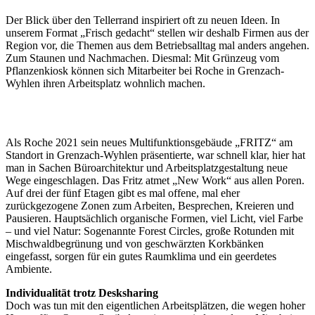
Der Blick über den Tellerrand inspiriert oft zu neuen Ideen. In
unserem Format „Frisch gedacht“ stellen wir deshalb Firmen aus der
Region vor, die Themen aus dem Betriebsalltag mal anders angehen.
Zum Staunen und Nachmachen. Diesmal: Mit Grünzeug vom
Pflanzenkiosk können sich Mitarbeiter bei Roche in Grenzach-
Wyhlen ihren Arbeitsplatz wohnlich machen.
Als Roche 2021 sein neues Multifunktionsgebäude „FRITZ“ am
Standort in Grenzach-Wyhlen präsentierte, war schnell klar, hier hat
man in Sachen Büroarchitektur und Arbeitsplatzgestaltung neue
Wege eingeschlagen. Das Fritz atmet „New Work“ aus allen Poren.
Auf drei der fünf Etagen gibt es mal offene, mal eher
zurückgezogene Zonen zum Arbeiten, Besprechen, Kreieren und
Pausieren. Hauptsächlich organische Formen, viel Licht, viel Farbe
– und viel Natur: Sogenannte Forest Circles, große Rotunden mit
Mischwaldbegrünung und von geschwärzten Korkbänken
eingefasst, sorgen für ein gutes Raumklima und ein geerdetes
Ambiente.
Individualität trotz Desksharing
Doch was tun mit den eigentlichen Arbeitsplätzen, die wegen hoher