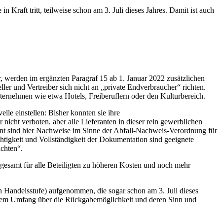
raft tritt, teilweise schon am 3. Juli dieses Jahres. Damit ist auch
r, werden im ergänzten Paragraf 15 ab 1. Januar 2022 zusätzlichen
r und Vertreiber sich nicht an „private Endverbraucher“ richten.
nternehmen wie etwa Hotels, Freiberuflern oder den Kulturbereich.
le einstellen: Bisher konnten sie ihre
icht verboten, aber alle Lieferanten in dieser rein gewerblichen
int sind hier Nachweise im Sinne der Abfall-Nachweis-Verordnung für
htigkeit und Vollständigkeit der Dokumentation sind geeignete
ichten“.
gesamt für alle Beteiligten zu höheren Kosten und noch mehr
ten Handelsstufe) aufgenommen, die sogar schon am 3. Juli dieses
senem Umfang über die Rückgabemöglichkeit und deren Sinn und