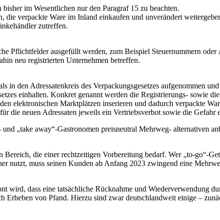
n bisher im Wesentlichen nur den Paragraf 15 zu beachten.
en, die verpackte Ware im Inland einkaufen und unverändert weitergebe
änkehändler zutreffen.
zliche Pflichtfelder ausgefüllt werden, zum Beispiel Steuernummern od
dahin neu registrierten Unternehmen betreffen.
mals in den Adressatenkreis des Verpackungsgesetzes aufgenommen und d
setzes einhalten. Konkret genannt werden die Registrierungs- sowie die
den elektronischen Marktplätzen inserieren und dadurch verpackte War
 für die neuen Adressaten jeweils ein Vertriebsverbot sowie die Gefahr 
“- und „take away“-Gastronomen preisneutral Mehrweg- alternativen an
 Bereich, die einer rechtzeitigen Vorbereitung bedarf. Wer „to-go“-G
 nutzt, muss seinen Kunden ab Anfang 2023 zwingend eine Mehrwegalte
ont wird, dass eine tatsächliche Rücknahme und Wiederverwendung du
 Erheben von Pfand. Hierzu sind zwar deutschlandweit einige – zunäc