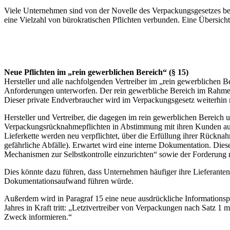
Viele Unternehmen sind von der Novelle des Verpackungsgesetzes betro
eine Vielzahl von bürokratischen Pflichten verbunden. Eine Übersic
Neue Pflichten im „rein gewerblichen Bereich“ (§ 15)
Hersteller und alle nachfolgenden Vertreiber im „rein gewerblichen 
Anforderungen unterworfen. Der rein gewerbliche Bereich im Rahmen d
Dieser private Endverbraucher wird im Verpackungsgesetz weiterhin r
Hersteller und Vertreiber, die dagegen im rein gewerblichen Bereich 
Verpackungsrücknahmepflichten in Abstimmung mit ihren Kunden auf di
Lieferkette werden neu verpflichtet, über die Erfüllung ihrer Rück
gefährliche Abfälle). Erwartet wird eine interne Dokumentation. Die
Mechanismen zur Selbstkontrolle einzurichten“ sowie der Forderung na
Dies könnte dazu führen, dass Unternehmen häufiger ihre Lieferante
Dokumentationsaufwand führen würde.
Außerdem wird in Paragraf 15 eine neue ausdrückliche Informationspfli
Jahres in Kraft tritt: „Letztvertreiber von Verpackungen nach Sat
Zweck informieren.“