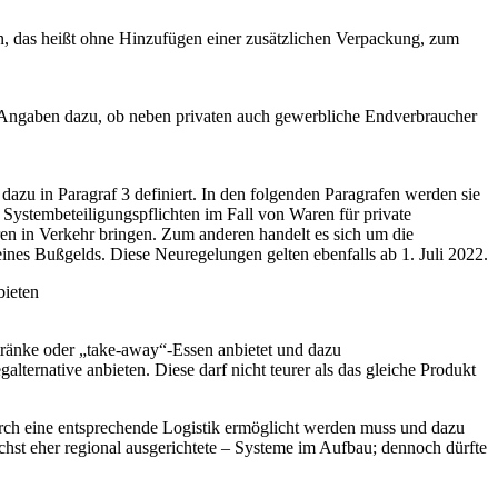
n, das heißt ohne Hinzufügen einer zusätzlichen Verpackung, zum
er Angaben dazu, ob neben privaten auch gewerbliche Endverbraucher
azu in Paragraf 3 definiert. In den folgenden Paragrafen werden sie
 Systembeteiligungspflichten im Fall von Waren für private
en in Verkehr bringen. Zum anderen handelt es sich um die
eines Bußgelds. Diese Neuregelungen gelten ebenfalls ab 1. Juli 2022.
bieten
etränke oder „take-away“-Essen anbietet und dazu
rnative anbieten. Diese darf nicht teurer als das gleiche Produkt
rch eine entsprechende Logistik ermöglicht werden muss und dazu
hst eher regional ausgerichtete – Systeme im Aufbau; dennoch dürfte