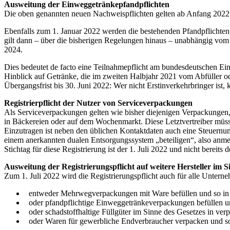
Ausweitung der Einweggetränkepfandpflichten
Die oben genannten neuen Nachweispflichten gelten ab Anfang 2022 a
Ebenfalls zum 1. Januar 2022 werden die bestehenden Pfandpflichten 
gilt dann – über die bisherigen Regelungen hinaus – unabhängig vom I
2024.
Dies bedeutet de facto eine Teilnahmepflicht am bundesdeutschen 
Hinblick auf Getränke, die im zweiten Halbjahr 2021 vom Abfüller od
Übergangsfrist bis 30. Juni 2022: Wer nicht Erstinverkehrbringer ist
Registrierpflicht der Nutzer von Serviceverpackungen
Als Serviceverpackungen gelten wie bisher diejenigen Verpackungen, 
in Bäckereien oder auf dem Wochenmarkt. Diese Letztvertreiber müsse
Einzutragen ist neben den üblichen Kontaktdaten auch eine Steuernu
einem anerkannten dualen Entsorgungssystem „beteiligen“, also anm
Stichtag für diese Registrierung ist der 1. Juli 2022 und nicht bereits
Ausweitung der Registrierungspflicht auf weitere Hersteller im S
Zum 1. Juli 2022 wird die Registrierungspflicht auch für alle Unterne
entweder Mehrwegverpackungen mit Ware befüllen und so in 
oder pfandpflichtige Einweggetränkeverpackungen befüllen u
oder schadstoffhaltige Füllgüter im Sinne des Gesetzes in ver
oder Waren für gewerbliche Endverbraucher verpacken und so 