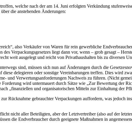
ffen, welche nach der am 14. Juni erfolgten Verkündung stufenweise in K
ht über die anstehenden Änderungen:
Bereich“, also Verkäufer von Waren für rein gewerbliche Endverbrauche
es Verpackungsgesetzes liegt dann vor, wenn – grob gesagt – Herstelle
echt weit ausgelegt und reicht von Privathaushalten bis zu diversen U
unterwegs sind, müssen sich nun auf Änderungen durch die Gesetzesnovel
ese delegieren oder sonstige Vereinbarungen treffen. Dies wird zwar n
nahme- und Verwertungsanforderungen Nachweis zu führen. (Nicht geme
se Forderung wird untermauert durch Sätze wie „Zur Bewertung der Ric
ch „finanziellen und organisatorischen Mitteln zur Einhaltung der Pfl
n zur Rücknahme gebrauchter Verpackungen auffordern, was jedoch ins
cht nicht aller Beteiligten, aber der Letztvertreiber (also auf der letz
z 1 müssen die Endverbraucher durch geeignete Maßnahmen in angemes