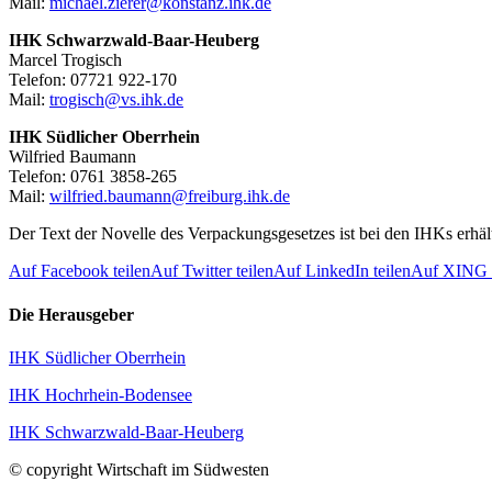
Mail:
michael.zierer@konstanz.ihk.de
IHK Schwarzwald-Baar-Heuberg
Marcel Trogisch
Telefon: 07721 922-170
Mail:
trogisch@vs.ihk.de
IHK Südlicher Oberrhein
Wilfried Baumann
Telefon: 0761 3858-265
Mail:
wilfried.baumann@freiburg.ihk.de
Der Text der Novelle des Verpackungsgesetzes ist bei den IHKs erhält
Auf Facebook teilen
Auf Twitter teilen
Auf LinkedIn teilen
Auf XING t
Die Herausgeber
IHK Südlicher Oberrhein
IHK Hochrhein-Bodensee
IHK Schwarzwald-Baar-Heuberg
© copyright Wirtschaft im Südwesten