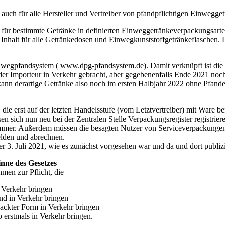
uch für alle Hersteller und Vertreiber von pfandpflichtigen Einwegg
für bestimmte Getränke in definierten Einweggetränkeverpackungsarten
nhalt für alle Getränkedosen und Einwegkunststoffgetränkeflaschen. Le
Einwegpfandsystem ( www.dpg-pfandsystem.de). Damit verknüpft ist d
er Importeur in Verkehr gebracht, aber gegebenenfalls Ende 2021 noch
, kann derartige Getränke also noch im ersten Halbjahr 2022 ohne Pfan
die erst auf der letzten Handelsstufe (vom Letztvertreiber) mit Ware b
n sich nun neu bei der Zentralen Stelle Verpackungsregister registrie
mmer. Außerdem müssen die besagten Nutzer von Serviceverpackungen b
elden und abrechnen.
 der 3. Juli 2021, wie es zunächst vorgesehen war und da und dort publiz
inne des Gesetzes
hmen zur Pflicht, die
Verkehr bringen
nd in Verkehr bringen
packter Form in Verkehr bringen
erstmals in Verkehr bringen.