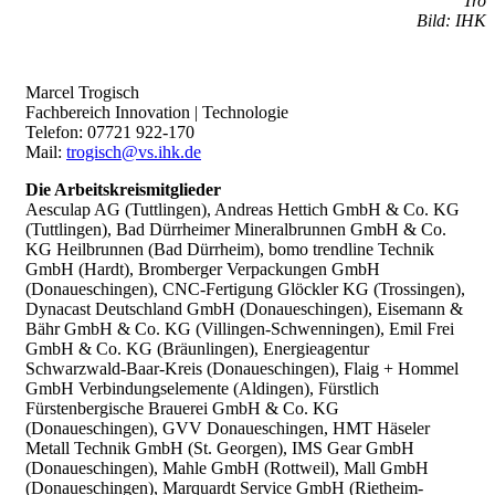
Tro
Bild: IHK
Marcel Trogisch
Fachbereich Innovation | Technologie
Telefon: 07721 922-170
Mail:
trogisch@vs.ihk.de
Die Arbeitskreismitglieder
Aesculap AG (Tuttlingen), Andreas Hettich GmbH & Co. KG
(Tuttlingen), Bad Dürrheimer Mineralbrunnen GmbH & Co.
KG Heilbrunnen (Bad Dürrheim), bomo trendline Technik
GmbH (Hardt), Bromberger Verpackungen GmbH
(Donaueschingen), CNC-Fertigung Glöckler KG (Trossingen),
Dynacast Deutschland GmbH (Donaueschingen), Eisemann &
Bähr GmbH & Co. KG (Villingen-Schwenningen), Emil Frei
GmbH & Co. KG (Bräunlingen), Energieagentur
Schwarzwald-Baar-Kreis (Donaueschingen), Flaig + Hommel
GmbH Verbindungselemente (Aldingen), Fürstlich
Fürstenbergische Brauerei GmbH & Co. KG
(Donaueschingen), GVV Donaueschingen, HMT Häseler
Metall Technik GmbH (St. Georgen), IMS Gear GmbH
(Donaueschingen), Mahle GmbH (Rottweil), Mall GmbH
(Donaueschingen), Marquardt Service GmbH (Rietheim-