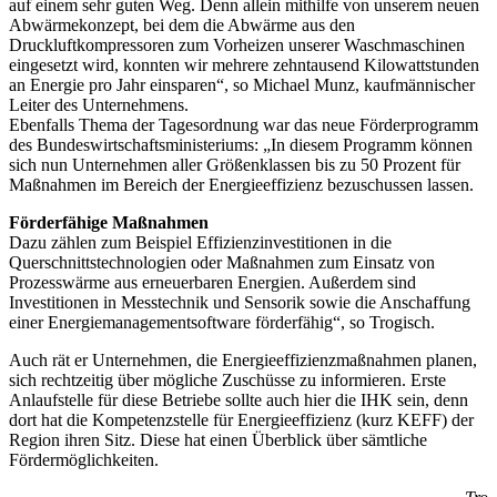
auf einem sehr guten Weg. Denn allein mithilfe von unserem neuen
Abwärmekonzept, bei dem die Abwärme aus den
Druckluftkompressoren zum Vorheizen unserer Waschmaschinen
eingesetzt wird, konnten wir mehrere zehntausend Kilowattstunden
an Energie pro Jahr einsparen“, so Michael Munz, kaufmännischer
Leiter des Unternehmens.
Ebenfalls Thema der Tagesordnung war das neue Förderprogramm
des Bundeswirtschaftsministeriums: „In diesem Programm können
sich nun Unternehmen aller Größenklassen bis zu 50 Prozent für
Maßnahmen im Bereich der Energieeffizienz bezuschussen lassen.
Förderfähige Maßnahmen
Dazu zählen zum Beispiel Effizienzinvestitionen in die
Querschnittstechnologien oder Maßnahmen zum Einsatz von
Prozesswärme aus erneuerbaren Energien. Außerdem sind
Investitionen in Messtechnik und Sensorik sowie die Anschaffung
einer Energiemanagementsoftware förderfähig“, so Trogisch.
Auch rät er Unternehmen, die Energieeffizienzmaßnahmen planen,
sich rechtzeitig über mögliche Zuschüsse zu informieren. Erste
Anlaufstelle für diese Betriebe sollte auch hier die IHK sein, denn
dort hat die Kompetenzstelle für Energieeffizienz (kurz KEFF) der
Region ihren Sitz. Diese hat einen Überblick über sämtliche
Fördermöglichkeiten.