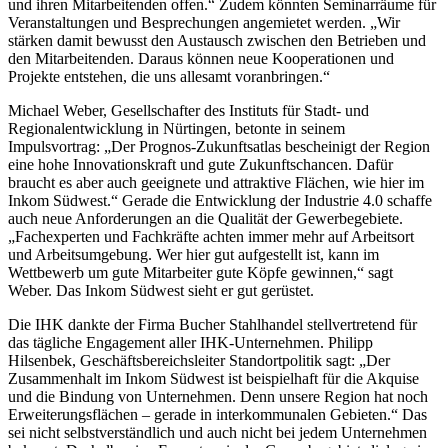
und ihren Mitarbeitenden offen.“ Zudem könnten Seminarräume für
Veranstaltungen und Besprechungen angemietet werden. „Wir
stärken damit bewusst den Austausch zwischen den Betrieben und
den Mitarbeitenden. Daraus können neue Kooperationen und
Projekte entstehen, die uns allesamt voranbringen.“
Michael Weber, Gesellschafter des Instituts für Stadt- und
Regionalentwicklung in Nürtingen, betonte in seinem
Impulsvortrag: „Der Prognos-Zukunftsatlas bescheinigt der Region
eine hohe Innovationskraft und gute Zukunftschancen. Dafür
braucht es aber auch geeignete und attraktive Flächen, wie hier im
Inkom Südwest.“ Gerade die Entwicklung der Industrie 4.0 schaffe
auch neue Anforderungen an die Qualität der Gewerbegebiete.
„Fachexperten und Fachkräfte achten immer mehr auf Arbeitsort
und Arbeitsumgebung. Wer hier gut aufgestellt ist, kann im
Wettbewerb um gute Mitarbeiter gute Köpfe gewinnen,“ sagt
Weber. Das Inkom Südwest sieht er gut gerüstet.
Die IHK dankte der Firma Bucher Stahlhandel stellvertretend für
das tägliche Engagement aller IHK-Unternehmen. Philipp
Hilsenbek, Geschäftsbereichsleiter Standortpolitik sagt: „Der
Zusammenhalt im Inkom Südwest ist beispielhaft für die Akquise
und die Bindung von Unternehmen. Denn unsere Region hat noch
Erweiterungsflächen – gerade in interkommunalen Gebieten.“ Das
sei nicht selbstverständlich und auch nicht bei jedem Unternehmen