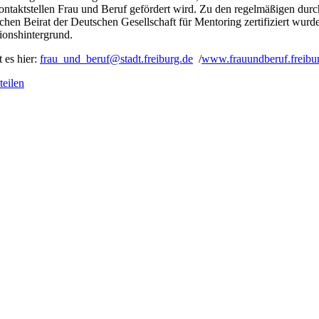
ktstellen Frau und Beruf gefördert wird. Zu den regelmäßigen dur
lichen Beirat der Deutschen Gesellschaft für Mentoring zertifiziert wu
ionshintergrund.
 es hier:
frau_und_beruf@stadt.freiburg.de
/
www.frauundberuf.freibu
eilen