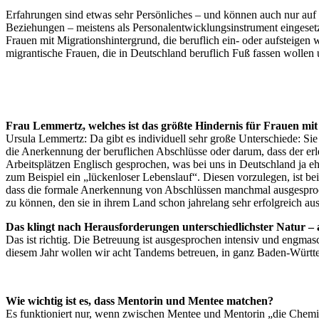
Erfahrungen sind etwas sehr Persönliches – und können auch nur auf
Beziehungen – meistens als Personalentwicklungsinstrument eingesetz
Frauen mit Migrationshintergrund, die beruflich ein- oder aufsteigen
migrantische Frauen, die in Deutschland beruflich Fuß fassen wollen 
Frau Lemmertz, welches ist das größte Hindernis für Frauen mit 
Ursula Lemmertz: Da gibt es individuell sehr große Unterschiede: Si
die Anerkennung der beruflichen Abschlüsse oder darum, dass der erl
Arbeitsplätzen Englisch gesprochen, was bei uns in Deutschland ja eh
zum Beispiel ein „lückenloser Lebenslauf“. Diesen vorzulegen, ist be
dass die formale Anerkennung von Abschlüssen manchmal ausgesproc
zu können, den sie in ihrem Land schon jahrelang sehr erfolgreich au
Das klingt nach Herausforderungen unterschiedlichster Natur 
Das ist richtig. Die Betreuung ist ausgesprochen intensiv und engmasc
diesem Jahr wollen wir acht Tandems betreuen, in ganz Baden-Württ
Wie wichtig ist es, dass Mentorin und Mentee matchen?
Es funktioniert nur, wenn zwischen Mentee und Mentorin „die Chemie