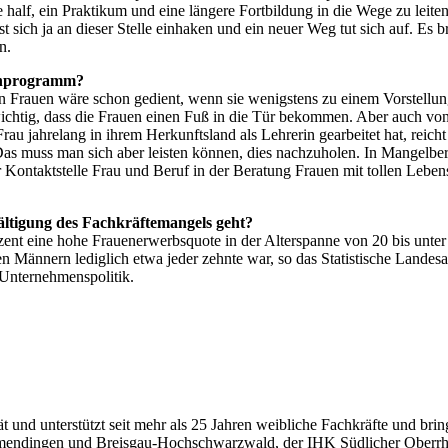
die half, ein Praktikum und eine längere Fortbildung in die Wege zu lei
st sich ja an dieser Stelle einhaken und ein neuer Weg tut sich auf. Es
n.
nenprogramm?
chen Frauen wäre schon gedient, wenn sie wenigstens zu einem Vorstell
ichtig, dass die Frauen einen Fuß in die Tür bekommen. Aber auch von 
au jahrelang in ihrem Herkunftsland als Lehrerin gearbeitet hat, reicht
Das muss man sich aber leisten können, dies nachzuholen. In Mangelberu
 Kontaktstelle Frau und Beruf in der Beratung Frauen mit tollen Lebensl
ltigung des Fachkräftemangels geht?
nt eine hohe Frauenerwerbsquote in der Alterspanne von 20 bis unter 6
 den Männern lediglich etwa jeder zehnte war, so das Statistische Land
 Unternehmenspolitik.
 und unterstützt seit mehr als 25 Jahren weibliche Fachkräfte und bring
mmendingen und Breisgau-Hochschwarzwald, der IHK Südlicher Oberrh