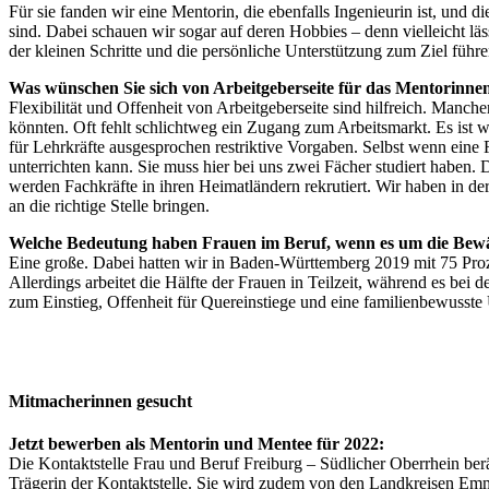
Für sie fanden wir eine Mentorin, die ebenfalls Ingenieurin ist, und 
sind. Dabei schauen wir sogar auf deren Hobbies – denn vielleicht läs
der kleinen Schritte und die persönliche Unterstützung zum Ziel führe
Was wünschen Sie sich von Arbeitgeberseite für das Mentorin
Flexibilität und Offenheit von Arbeitgeberseite sind hilfreich. Man
könnten. Oft fehlt schlichtweg ein Zugang zum Arbeitsmarkt. Es ist w
für Lehrkräfte ausgesprochen restriktive Vorgaben. Selbst wenn eine Fr
unterrichten kann. Sie muss hier bei uns zwei Fächer studiert haben. 
werden Fachkräfte in ihren Heimatländern rekrutiert. Wir haben in der
an die richtige Stelle bringen.
Welche Bedeutung haben Frauen im Beruf, wenn es um die Bewä
Eine große. Dabei hatten wir in Baden-Württemberg 2019 mit 75 Proze
Allerdings arbeitet die Hälfte der Frauen in Teilzeit, während es bei
zum Einstieg, Offenheit für Quereinstiege und eine familienbewusste
Mitmacherinnen gesucht
Jetzt bewerben als Mentorin und Mentee für 2022:
Die Kontaktstelle Frau und Beruf Freiburg – Südlicher Oberrhein berät
Trägerin der Kontaktstelle. Sie wird zudem von den Landkreisen E