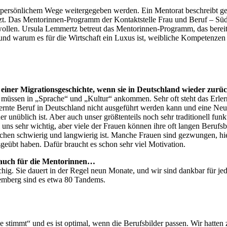
 persönlichem Wege weitergegeben werden. Ein Mentorat beschreibt ge
t. Das Mentorinnen-Programm der Kontaktstelle Frau und Beruf – Südli
 wollen. Ursula Lemmertz betreut das Mentorinnen-Programm, das bereits 
und warum es für die Wirtschaft ein Luxus ist, weibliche Kompetenzen 
einer Migrationsgeschichte, wenn sie in Deutschland wieder zurüc
e müssen in „Sprache“ und „Kultur“ ankommen. Sehr oft steht das Erle
ernte Beruf in Deutschland nicht ausgeführt werden kann und eine Neuo
er unüblich ist. Aber auch unser größtenteils noch sehr traditionell fu
i uns sehr wichtig, aber viele der Frauen können ihre oft langen Beru
hen schwierig und langwierig ist. Manche Frauen sind gezwungen, hie
sgeübt haben. Dafür braucht es schon sehr viel Motivation.
– auch für die Mentorinnen…
hig. Sie dauert in der Regel neun Monate, und wir sind dankbar für jede
emberg sind es etwa 80 Tandems.
 stimmt“ und es ist optimal, wenn die Berufsbilder passen. Wir hatt