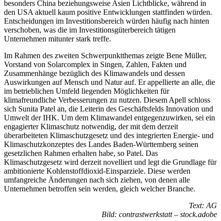
besonders China beziehungsweise Asien Lichtblicke, während in
den USA aktuell kaum positive Entwicklungen stattfinden würden.
Entscheidungen im Investitionsbereich würden häufig nach hinten
verschoben, was die im Investitionsgüterbereich tätigen
Unternehmen mitunter stark treffe.
Im Rahmen des zweiten Schwerpunktthemas zeigte Bene Müller,
Vorstand von Solarcomplex in Singen, Zahlen, Fakten und
Zusammenhänge bezüglich des Klimawandels und dessen
Auswirkungen auf Mensch und Natur auf. Er appellierte an alle, die
im betrieblichen Umfeld liegenden Möglichkeiten für
klimafreundliche Verbesserungen zu nutzen. Diesem Apell schloss
sich Sunita Patel an, die Leiterin des Geschäftsfelds Innovation und
Umwelt der IHK. Um dem Klimawandel entgegenzuwirken, sei ein
engagierter Klimaschutz notwendig, der mit dem derzeit
überarbeiteten Klimaschutzgesetz und des integrierten Energie- und
Klimaschutzkonzeptes des Landes Baden-Württemberg seinen
gesetzlichen Rahmen erhalten habe, so Patel. Das
Klimaschutzgesetz wird derzeit novelliert und legt die Grundlage für
ambitionierte Kohlenstoffdioxid-Einsparziele. Diese werden
umfangreiche Änderungen nach sich ziehen, von denen alle
Unternehmen betroffen sein werden, gleich welcher Branche.
Text: AG
Bild: contrastwerkstatt – stock.adobe