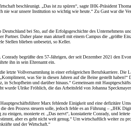
Wirtschaft beschleunigt. „Das ist zu spüren“, sagte IHK-Präsident Th
 nie war unsere Institution so wichtig wie heute.“ Zu Gast war die 
b Deutschland bei Sto, auf die Erfolgsgeschichte des Unternehmens un
 Partner. Daher plane man aktuell mit einem Campus die „größte Einzel
le Stellen blieben unbesetzt, so Keller.
Conrady begrüßte den 57-Jährigen, der seit Dezember 2021 den Evoni
ührte ihn in sein Ehrenamt ein.
 letzte Vollversammlung in einer erfolgreichen Berufskarriere. Die Le
Kompliment, was Sie in diesen Jahren auf die Beine gestellt haben!“ D
z, in Schopfheim und darüber hinaus.“ Gemeinsam mit Hauptgeschäftsf
ht wurde Ulrike Fröhlich, die das Arbeitsfeld von Johanna Speckmaye
rte Hauptgeschäftsführer Marx fehlende Einigkeit und eine defizitäre
die den Prozess steuern solle, jedoch fehle es an Führung – „IHK Digi
zu einigen, monierte er. „Das nervt“, konstatierte Conrady, und leitet
 stimmt, aber es geht nicht weit genug.“ Um wirtschaftlich weiter zu p
kräfte und der Wirtschaft.“