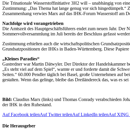
Die Trinationale Wasserstoffinitiative 3H2 will – unabhängig von eine
Zustimmung: „Das Thema hat lange genug vor sich hingedümpelt.“ Zude
Zusammenhang verwies Marx auf das IHK-Forum Wasserstoff am Donn
Nachfolge wird vorangetrieben
Die Amtszeit des Hauptgeschäftsführers endet zum neuen Jahr. Der Na
Sommervollversammlung im Juli bereits der Beschluss gefasst werden:
Zustimmung erhielten auch die wirtschaftspolitischen Grundsatzposit
Grundsatzpositionen der IHKs in Baden-Württemberg. Diese Papiere we
„Kleines Paradies“
Gastredner war Martin Dätwyler. Der Direktor der Handelskammer b
„Es steht viel auf dem Spiel“, warnte er und forderte damit die Schw
Seiten.“ 60.000 Pendler täglich bei Basel, große Unternehmen auf bei
gestalten. Wenn das gelinge, bleibe das Dreiländereck das, was es sei 
Bild:
Claudius Marx (links) und Thomas Conrady verabschieden Johan
der IHK in den Ruhestand.
Auf Facebook teilen
Auf Twitter teilen
Auf LinkedIn teilen
Auf XING t
Die Herausgeber