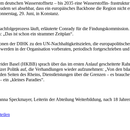
m deutschen Wasserstoffnetz – bis 2035 eine Wasserstoffin- frastruktur 
m sei absehbar, dass ein europäisches Backbone die Region nicht erre
erstag, 29. Juni, in Konstanz.
chfolgeprozess läuft, erläuterte Conrady für die Findungskommission.
 „Das ist schon ein strammer Zeitplan“.
ionen der DIHK zu den UN-Nachhaltigkeitszielen, die europapolitische
rden in der Organisation vorberaten, periodisch fortgeschrieben und a
eider Basel (HKBB) sprach über das im ersten Anlauf gescheiterte 
eizer Politik auf, die Verhandlungen wieder aufzunehmen: „Von den bil
den Seiten des Rheins, Dienstleistungen über die Grenzen – es brauche
– ein „kleines Paradies“.
na Speckmayer, Leiterin der Abteilung Weiterbildung, nach 18 Jahren
eilen