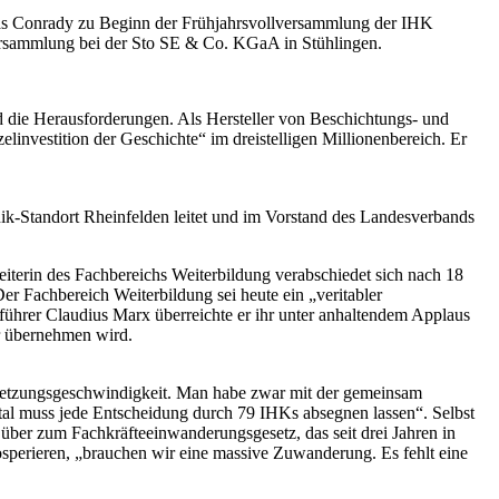
omas Conrady zu Beginn der Frühjahrsvollversammlung der IHK
Versammlung bei der Sto SE & Co. KGaA in Stühlingen.
d die Herausforderungen. Als Hersteller von Beschichtungs- und
investition der Geschichte“ im dreistelligen Millionenbereich. Er
k-Standort Rheinfelden leitet und im Vorstand des Landesverbands
iterin des Fachbereichs Weiterbildung verabschiedet sich nach 18
er Fachbereich Weiterbildung sei heute ein „veritabler
ührer Claudius Marx überreichte er ihr unter anhaltendem Applaus
r übernehmen wird.
 Umsetzungsgeschwindigkeit. Man habe zwar mit der gemeinsam
tal muss jede Entscheidung durch 79 IHKs absegnen lassen“. Selbst
e über zum Fachkräfteeinwanderungsgesetz, das seit drei Jahren in
rosperieren, „brauchen wir eine massive Zuwanderung. Es fehlt eine