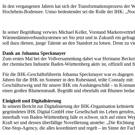
In den vergangenen Jahren hat sich der Transformationsprozess der 
Hochrhein-Bodensee. Umso bedeutender sei die Rolle der IHK: „Noch
In seiner Begrüßung verwies Michael Keller, Vorstand Markenvertrie
Wärmedämmverbundsystemen sei Sto jetzt und in Zukunft ein gefragter
soll dazu dienen, junge Talente an den Standort zu lotsen. Denn zu vie
Dank an Johanna Speckmayer
Zum ersten Mal bei der Vollversammlung dabei war Hermann Becker. 
der chemischen Industrie Baden-Württemberg aktiv ist, offiziell und f
Für die IHK-Geschäftsführerin Johanna Speckmayer war es dagegen die
Jahren für die IHK im Sommer in den Ruhestand, teilte Conrady mit: „
Geschäftszweig und für unsere IHK ein Aushängeschild – in Konstan
einen großen Blumenstrauß. Begrüßt und ebenfalls mit Blumen bedac
Einigkeit und Digitalisierung
In seinem Bericht zur Digitalisierung der IHK-Organisation kritisie
gegründeten IHK Digital GmbH eine Gesellschaft ins Leben gerufen, 
innerhalb von Baden-Württemberg falle es schwer, sich auf einen Weg 
Kraft sei und dessen überfällige Novellierung anstehe: „Die Richtung
One-Stop-Agency, die alles koordiniert und regelt – im Sinne der Fach