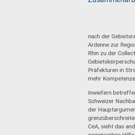
nach der Gebietsr
Ardenne zur Regio
Rhin zu der Colle
Gebietskörperscha
Präfekturen in Str
mehr Kompetenzen
Inwiefern betreff
Schweizer Nachbar
der Hauptargument
grenzüberschreite
CeA, sieht das and
gegenseitige Hilf