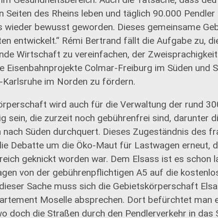
n Seiten des Rheins leben und täglich 90.000 Pendler
ns wieder bewusst geworden. Dieses gemeinsame Gebie
n entwickelt.“ Rémi Bertrand fällt die Aufgabe zu, di
nde Wirtschaft zu vereinfachen, der Zweisprachigke
die Eisenbahnprojekte Colmar-Freiburg im Süden und 
Karlsruhe im Norden zu fördern.
örperschaft wird auch für die Verwaltung der rund 30
 sein, die zurzeit noch gebührenfrei sind, darunter d
 nach Süden durchquert. Dieses Zugeständnis des f
die Debatte um die Öko-Maut für Lastwagen erneut, d
reich geknickt worden war. Dem Elsass ist es schon l
gen von der gebührenpflichtigen A5 auf die kostenlo
n dieser Sache muss sich die Gebietskörperschaft Els
rtement Moselle absprechen. Dort befürchtet man e
o doch die Straßen durch den Pendlerverkehr in das 