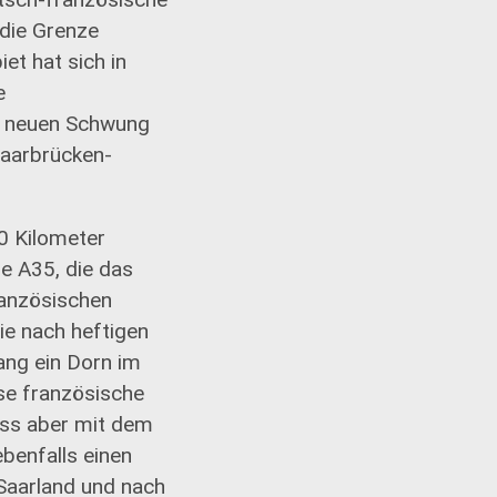
 die Grenze
t hat sich in
e
it neuen Schwung
Saarbrücken-
0 Kilometer
ie A35, die das
ranzösischen
ie nach heftigen
ang ein Dorn im
se französische
ass aber mit dem
benfalls einen
Saarland und nach