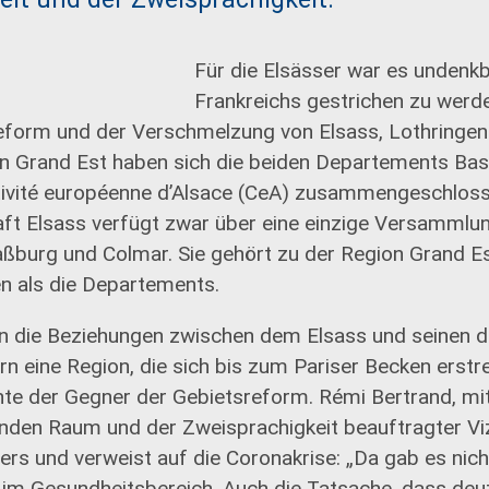
Für die Elsässer war es undenkb
Frankreichs gestrichen zu werd
eform und der Verschmelzung von Elsass, Lothring
n Grand Est haben sich die beiden Departements Bas
ctivité européenne d’Alsace (CeA) zusammengeschloss
ft Elsass verfügt zwar über eine einzige Versammlun
aßburg und Colmar. Sie gehört zu der Region Grand Est
 als die Departements.
en die Beziehungen zwischen dem Elsass und seinen 
n eine Region, die sich bis zum Pariser Becken erstr
e der Gegner der Gebietsreform. Rémi Bertrand, m
nden Raum und der Zweisprachigkeit beauftragter Vi
ers und verweist auf die Coronakrise: „Da gab es nich
e im Gesundheitsbereich. Auch die Tatsache, dass de