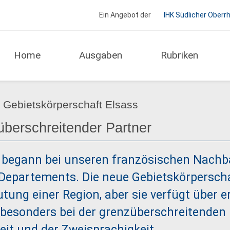
Ein Angebot der
IHK Südlicher Oberr
Home
Ausgaben
Rubriken
Regio Report IHK Südlicher Oberrhein
 Gebietskörperschaft Elsass
berschreitender Partner
 begann bei unseren französischen Nachb
 Departements. Die neue Gebietskörpersch
utung einer Region, aber sie verfügt über e
besonders bei der grenzüberschreitenden
t und der Zweisprachigkeit.