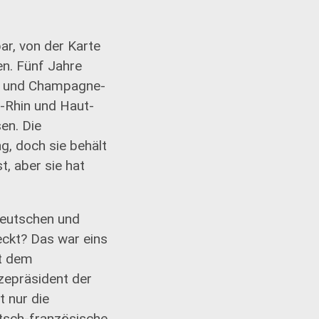
ar, von der Karte
en. Fünf Jahre
en und Champagne-
-Rhin und Haut-
en. Die
g, doch sie behält
, aber sie hat
deutschen und
eckt? Das war eins
it dem
zepräsident der
t nur die
utsch-französische