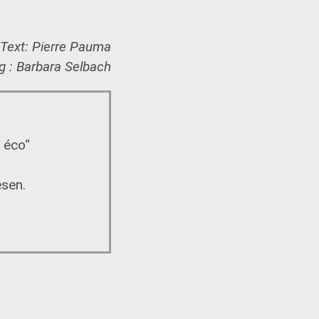
Text: Pierre Pauma
g : Barbara Selbach
t éco“
sen.