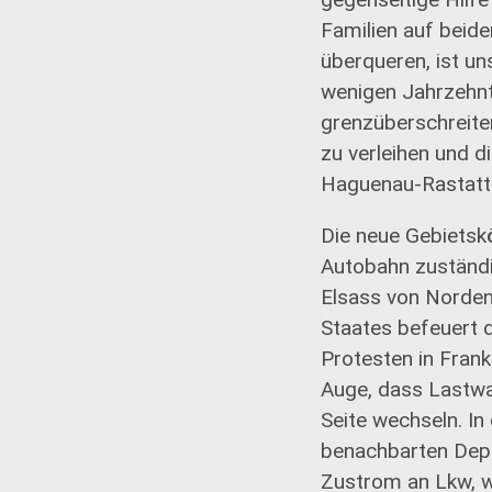
Familien auf beide
überqueren, ist u
wenigen Jahrzehnte
grenzüberschreite
zu verleihen und 
Haguenau-Rastatt-
Die neue Gebietsk
Autobahn zuständig
Elsass von Norden
Staates befeuert 
Protesten in Frank
Auge, dass Lastwa
Seite wechseln. I
benachbarten Depa
Zustrom an Lkw, w