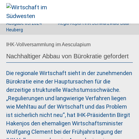
Ausgabe
05/2024
Regio Report IHK Schwarzwald-Baar-
Wirtschaft
Heuberg
im
IHK-Vollversammlung im Aesculapium
Südwesten
Nachhaltiger Abbau von ­Bürokratie gefordert
Die regionale Wirtschaft sieht in der zunehmenden
Bürokratie eine der Hauptursachen für die
derzeitige strukturelle Wachstumsschwäche.
„Regulierungen und langwierige ­Verfahren liegen
wie Mehltau auf der Wirtschaft und das Problem
ist sicherlich nicht neu“, hat IHK-Präsidentin Birgit
­Hakenjos den ehemaligen Wirtschaftsminister
Wolfgang Clement bei der Frühjahrstagung der