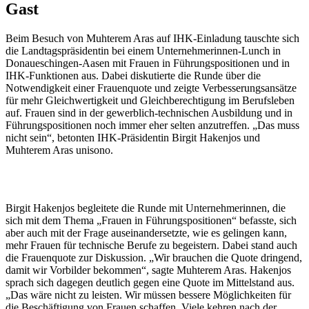
Gast
Beim Besuch von Muhterem Aras auf IHK-Einladung tauschte sich
die Landtagspräsidentin bei einem Unternehmerinnen-Lunch in
Donaueschingen-Aasen mit Frauen in Führungspositionen und in
IHK-Funktionen aus. Dabei diskutierte die Runde über die
Notwendigkeit einer Frauenquote und zeigte Verbesserungsansätze
für mehr Gleichwertigkeit und Gleichberechtigung im Berufsleben
auf. Frauen sind in der gewerblich-technischen Ausbildung und in
Führungspositionen noch immer eher selten anzutreffen. „Das muss
nicht sein“, betonten IHK-Präsidentin Birgit Hakenjos und
Muhterem Aras unisono.
Birgit Hakenjos begleitete die Runde mit Unternehmerinnen, die
sich mit dem Thema „Frauen in Führungspositionen“ befasste, sich
aber auch mit der Frage auseinandersetzte, wie es gelingen kann,
mehr Frauen für technische Berufe zu begeistern. Dabei stand auch
die Frauenquote zur Diskussion. „Wir brauchen die Quote dringend,
damit wir Vorbilder bekommen“, sagte Muhterem Aras. Hakenjos
sprach sich dagegen deutlich gegen eine Quote im Mittelstand aus.
„Das wäre nicht zu leisten. Wir müssen bessere Möglichkeiten für
die Beschäftigung von Frauen schaffen. Viele kehren nach der