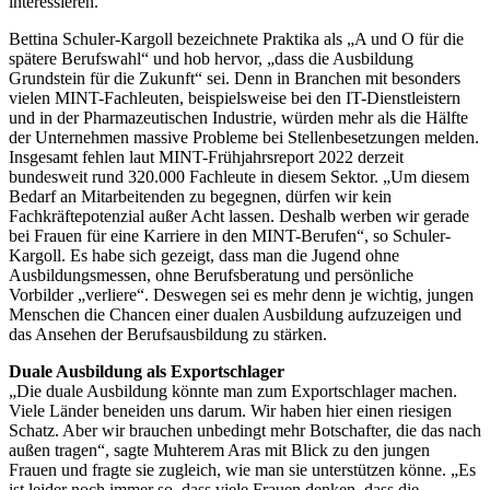
interessieren.
Bettina Schuler-Kargoll bezeichnete Praktika als „A und O für die
spätere Berufswahl“ und hob hervor, „dass die Ausbildung
Grundstein für die Zukunft“ sei. Denn in Branchen mit besonders
vielen MINT-Fachleuten, beispielsweise bei den IT-Dienstleistern
und in der Pharmazeutischen Industrie, würden mehr als die Hälfte
der Unternehmen massive Probleme bei Stellenbesetzungen melden.
Insgesamt fehlen laut MINT-Frühjahrsreport 2022 derzeit
bundesweit rund 320.000 Fachleute in diesem Sektor. „Um diesem
Bedarf an Mitarbeitenden zu begegnen, dürfen wir kein
Fachkräftepotenzial außer Acht lassen. Deshalb werben wir gerade
bei Frauen für eine Karriere in den MINT-Berufen“, so Schuler-
Kargoll. Es habe sich gezeigt, dass man die Jugend ohne
Ausbildungsmessen, ohne Berufsberatung und persönliche
Vorbilder „verliere“. Deswegen sei es mehr denn je wichtig, jungen
Menschen die Chancen einer dualen Ausbildung aufzuzeigen und
das Ansehen der Berufsausbildung zu stärken.
Duale Ausbildung als Exportschlager
„Die duale Ausbildung könnte man zum Exportschlager machen.
Viele Länder beneiden uns darum. Wir haben hier einen riesigen
Schatz. Aber wir brauchen unbedingt mehr Botschafter, die das nach
außen tragen“, sagte Muhterem Aras mit Blick zu den jungen
Frauen und fragte sie zugleich, wie man sie unterstützen könne. „Es
ist leider noch immer so, dass viele Frauen denken, dass die