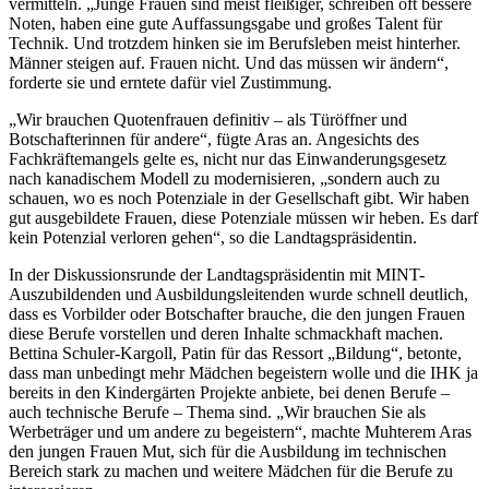
vermitteln. „Junge Frauen sind meist fleißiger, schreiben oft bessere
Noten, haben eine gute Auffassungsgabe und großes Talent für
Technik. Und trotzdem hinken sie im Berufsleben meist hinterher.
Männer steigen auf. Frauen nicht. Und das müssen wir ändern“,
forderte sie und erntete dafür viel Zustimmung.
„Wir brauchen Quotenfrauen definitiv – als Türöffner und
Botschafterinnen für andere“, fügte Aras an. Angesichts des
Fachkräftemangels gelte es, nicht nur das Einwanderungsgesetz
nach kanadischem Modell zu modernisieren, „sondern auch zu
schauen, wo es noch Potenziale in der Gesellschaft gibt. Wir haben
gut ausgebildete Frauen, diese Potenziale müssen wir heben. Es darf
kein Potenzial verloren gehen“, so die Landtagspräsidentin.
In der Diskussionsrunde der Landtagspräsidentin mit MINT-
Auszubildenden und Ausbildungsleitenden wurde schnell deutlich,
dass es Vorbilder oder Botschafter brauche, die den jungen Frauen
diese Berufe vorstellen und deren Inhalte schmackhaft machen.
Bettina Schuler-Kargoll, Patin für das Ressort „Bildung“, betonte,
dass man unbedingt mehr Mädchen begeistern wolle und die IHK ja
bereits in den Kindergärten Projekte anbiete, bei denen Berufe –
auch technische Berufe – Thema sind. „Wir brauchen Sie als
Werbeträger und um andere zu begeistern“, machte Muhterem Aras
den jungen Frauen Mut, sich für die Ausbildung im technischen
Bereich stark zu machen und weitere Mädchen für die Berufe zu