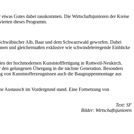
r etwas Gutes dabei rauskommen. Die Wirtschaftsjunioren der Kreise
ierten dieses Programm.
n Schwäbischer Alb, Baar und dem Schwarzwald geworfen. Dabei
taunen und gleichermaßen exklusive wie schwindelerregende Einblicke
llen der hochmodernen Kunststofffertigung in Rottweil-Neukirch.
ür den gelungenen Übergang in die nächste Generation. Besonders
ng von Kunststoff­erzeugnissen auch die Baugruppenmontage aus
he Austausch im Vordergrund stand. Eine Fortsetzung von
Text: SF
Bilder: Wirtschaftsjunioren