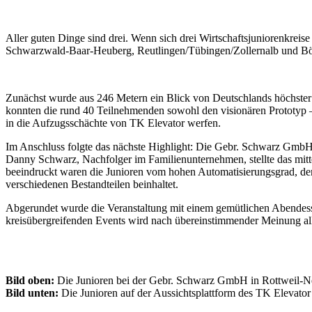
Aller guten Dinge sind drei. Wenn sich drei Wirtschaftsjuniorenkrei
Schwarzwald-Baar-Heuberg, Reutlingen/Tübingen/Zollernalb und Böb
Zunächst wurde aus 246 Metern ein Blick von Deutschlands höchste
konnten die rund 40 Teilnehmenden sowohl den visionären Prototyp –
in die Aufzugsschächte von TK Elevator werfen.
Im Anschluss folgte das nächste Highlight: Die Gebr. Schwarz GmbH 
Danny Schwarz, Nachfolger im Familienunternehmen, stellte das mitt
beeindruckt waren die Junioren vom hohen Automatisierungsgrad, de
verschiedenen Bestandteilen beinhaltet.
Abgerundet wurde die Veranstaltung mit ­einem gemütlichen Abendess
kreisübergreifenden Events wird nach übereinstimmender Meinung alle
Bild oben:
Die Junioren bei der Gebr. Schwarz GmbH in Rottweil-N
Bild unten:
Die Junioren auf der Aussichtsplattform des TK Elevator 