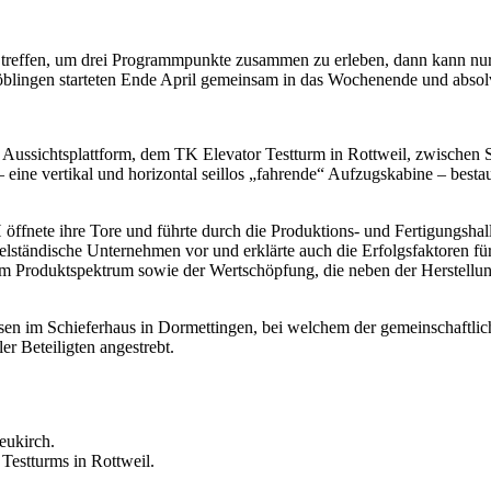
se treffen, um drei Programmpunkte zusammen zu erleben, dann kann nu
lingen starteten Ende April gemeinsam in das Wochenende und absolv
r Aussichtsplattform, dem TK Elevator Testturm in Rottweil, zwische
 eine vertikal und horizontal seillos „fahrende“ Aufzugskabine – bes
öffnete ihre Tore und führte durch die Produktions- und Fertigungsha
elständische Unternehmen vor und erklärte auch die Erfolgsfaktoren f
m Produktspektrum sowie der Wertschöpfung, die neben der Herstellu
en im Schieferhaus in Dormettingen, bei welchem der gemeinschaftlic
r Beteiligten angestrebt.
eukirch.
Testturms in Rottweil.