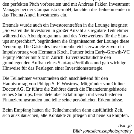
den perfekten Pitch vorbereiten und mit Andreas Fakler, Investment
Manager bei der Companisto GmbH, tauchten die Teilnehmenden in
das Thema Angel Investments ein.
Erstmals wurde auch ein Investorentreffen in die Lounge integriert.
„So waren die Investoren in großer Anzahl als reguläre Teilnehmer
während des Abendprogramms und des Netzwerkens für die Start-
ups ansprechbar“, begründeten die Organisatoren der Lounge diese
Neuerung. Die Gäste des Investorenbereichs erwartete zuvor ein
Impulsvortrag von Hermann Koch, Partner beim Early-Growth-VC
Equity Pitcher mit Sitz in Zürich. Er veranschaulichte den
grundlegenden Aufbau eines Start-up-Portfolios und gab wichtige
Hinweise für das Festlegen einer Investitionsstrategie.
Die Teilnehmer versammelten sich anschließend für den
Hauptvortrag von Philipp S. F. Wustrow, Mitgründer von Online
Doctor AG. Er führte die Zuhörer durch die Finanzierungshistorie
seines Start-ups, berichtete über Erfahrungen mit verschiedenen
Finanzierungsrunden und teilte seine persönlichen Erkenntnisse.
Beim Empfang hatten die Teilnehmenden dann ausführlich Zeit,
sich auszutauschen, alte Kontakte zu pflegen und neue zu ­knüpfen.
Text: jb
Bild: jonesderossophotography