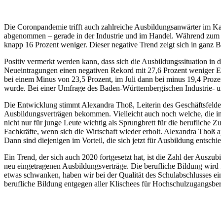
Die Coronpandemie trifft auch zahlreiche Ausbildungsanwärter im K
abgenommen – gerade in der Industrie und im Handel. Während zum of
knapp 16 Prozent weniger. Dieser negative Trend zeigt sich in ganz
Positiv vermerkt werden kann, dass sich die Ausbildungssituation in
Neueintragungen einen negativen Rekord mit 27,6 Prozent weniger Ei
bei einem Minus von 23,5 Prozent, im Juli dann bei minus 19,4 Prozen
wurde. Bei einer Umfrage des Baden-Württembergischen Industrie- un
Die Entwicklung stimmt Alexandra Thoß, Leiterin des Geschäftsfeldes
Ausbildungsverträgen bekommen. Vielleicht auch noch welche, die inne
nicht nur für junge Leute wichtig als Sprungbrett für die berufliche Zu
Fachkräfte, wenn sich die Wirtschaft wieder erholt. Alexandra Thoß ap
Dann sind diejenigen im Vorteil, die sich jetzt für Ausbildung entschie
Ein Trend, der sich auch 2020 fortgesetzt hat, ist die Zahl der Ausz
neu eingetragenen Ausbildungsverträge. Die berufliche Bildung wird 
etwas schwanken, haben wir bei der Qualität des Schulabschlusses ein
berufliche Bildung entgegen aller Klischees für Hochschulzugangsberech