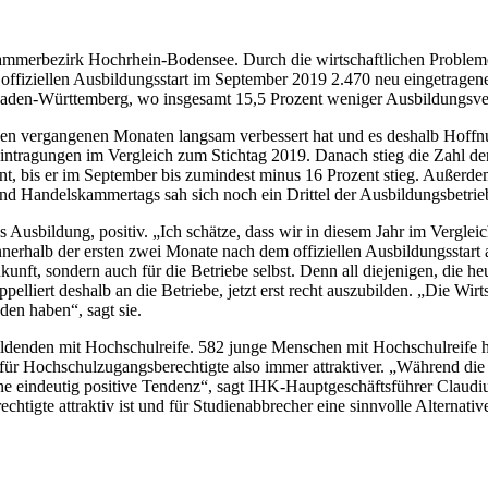
ammerbezirk Hochrhein-Bodensee. Durch die wirtschaftlichen Probleme
fiziellen Ausbildungsstart im September 2019 2.470 neu eingetragene A
 Baden-Württemberg, wo insgesamt 15,5 Prozent weniger Ausbildungsve
 den vergangenen Monaten langsam verbessert hat und es deshalb Hoffnu
ntragungen im Vergleich zum Stichtag 2019. Danach stieg die Zahl de
t, bis er im September bis zumindest minus 16 Prozent stieg. Außerdem 
d Handelskammertags sah sich noch ein Drittel der Ausbildungsbetrie
 Ausbildung, positiv. „Ich schätze, dass wir in diesem Jahr im Vergle
rhalb der ersten zwei Monate nach dem offiziellen Ausbildungsstart an
kunft, sondern auch für die Betriebe selbst. Denn all diejenigen, die heu
pelliert deshalb an die Betriebe, jetzt erst recht auszubilden. „Die Wir
den haben“, sagt sie.
ubildenden mit Hochschulreife. 582 junge Menschen mit Hochschulreife 
für Hochschulzugangsberechtigte also immer ­attraktiver. „Während die
e eindeutig positive Tendenz“, sagt IHK-Hauptgeschäftsführer Claudius 
tigte attraktiv ist und für Studienabbrecher eine sinnvolle Alternative