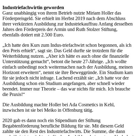
Industriefachwirtin geworden
Ganz unabhängig von ihrem Betrieb nutzte Miriam Holler das
Förderpreisgeld. Sie erhielt im Herbst 2019 nach dem Abschluss
ihrer verkürzten Ausbildung zur Industriekauffrau Anfang desselben
Jahres den Förderpreis der Armin und Ruth Stolzer Stiftung,
ebenfalls dotiert mit 2.500 Euro.
„Ich hatte den Kurs zum Indus-triefachwirt schon begonnen, als ich
den Preis erhielt“, sagt sie. Das Geld durfte sie trotzdem für die
Weiterbildung nutzen. „Aber ich hätte es auch ohne die finanzielle
Unterstützung gemacht“, betont die heute 27-Jährige. „Ich wollte
einfach unbedingt noch weitermachen nach der Ausbildung, meinen
Horizont erweitern“, nennt sie ihre Beweggründe. Ein Studium kam
für sie jedoch nicht infrage. Lachend erzählt sie: „Ich hatte vor der
Ausbildung schon ein Studium angefangen, aber schnell wieder
beendet. Immer nur Theorie – das war nichts für mich. Ich brauche
die Praxis!“
Die Ausbildung machte Holler bei Ada Cosmetics in Kehl,
inzwischen ist sie bei Meiko in Offenburg tätig.
2020 gab es dann noch ein Stipendium der Stiftung
Begabtenförderung berufliche Bildung für sie. Mit diesem Geld
zahlte sie den Rest des Industriefachwirts. Die Summe, die dann