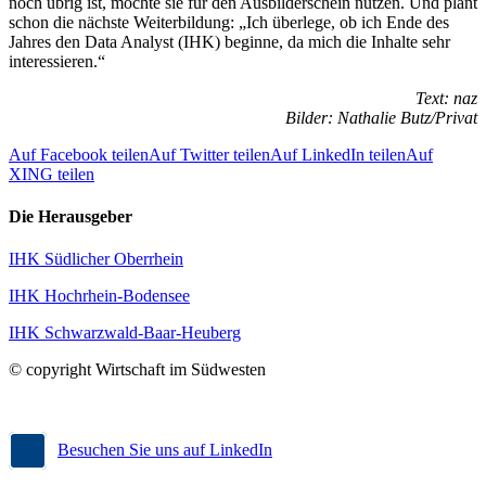
noch übrig ist, möchte sie für den Ausbilderschein nutzen. Und plant
schon die nächste Weiterbildung: „Ich überlege, ob ich Ende des
Jahres den Data Analyst (IHK) beginne, da mich die Inhalte sehr
interessieren.“
Text: naz
Bilder: Nathalie Butz/Privat
Auf Facebook teilen
Auf Twitter teilen
Auf LinkedIn teilen
Auf
XING teilen
Die Herausgeber
IHK Südlicher Oberrhein
IHK Hochrhein-Bodensee
IHK Schwarzwald-Baar-Heuberg
© copyright Wirtschaft im Südwesten
Besuchen Sie uns auf LinkedIn