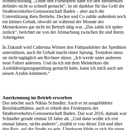
Homeschooling. „Ohne den Förderpreis hätte ich den Meisterkurs
definitiv nicht so schnell gemacht“, ist sie dankbar für das Geld der
Straßenverkehrs-Genossenschaft Baden – aber auch die
Unterstützung ihres Betriebs. Decker und Co zahlte außerdem noch
ein kleines Gehalt, obwohl sie während der Monate des
Meisterkurses gar nicht im Betrieb tätig war. „Das zahle ich später
zurück“, berichtet sie von der Abmachung zwischen ihr und ihrem
Arbeitgeber.
In Zukunft wird Catherina Wörner den Fuhrparkleiter der Spedition
unterstützen, auch ihr Gehalt macht einen Sprung. Trotzdem muss
sie nicht tagtäglich am Rechner sitzen. „Ich werde unter anderem
neue Fahrer anlernen. Und da ich mit dem Meisterkurs die
Ausbildereignungsprüfung gemacht habe, kann ich mich auch um
unsere Azubis kümmern.“
Anerkennung im Betrieb erworben
Das möchte auch Niklas Schindler. Auch er ist ausgebildeter
Berufskraftfahrer, auch er erhielt den Förderpreis der
Straßenverkehrs-Genossenschaft Baden. Das war 2016, damals war
Schindler gerade einmal 18 Jahre alt. „Und dann wollte ich erst
einmal fahren, nichts anderes“, erzählt er von dieser Zeit und über
den Reiz, auf der Straße zu sein. Überhaupt fühlte er sich für einen