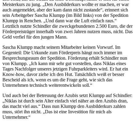
Meisterkurs zu jung. „Den Ausbilderkurs wollte er machen, er war
auch angemeldet, aber der kam dann nicht zustande“, erinnert sich
sein Arbeitgeber Sascha Klumpp (im Bild links) von der Spedition
Klumpp in Renchen. „Und dann war die Luft einfach raus.“
Letztlich nutzte Schindler die zweckgebundenen 2.500 Euro, die der
Förderpreisträger innerhalb von zwei Jahren nutzen muss, nicht. Das
Geld verfiel für den jungen Mann.
Sascha Klumpp macht seinem Mitarbeiter keinen Vorwurf. Im
Gegenteil: Die Urkunde zum Förderpreis hängt noch immer im
Besprechungsraum der Spedition. Förderung erhält Schindler nun
von Klumpp. „Ich kann mir sehr gut vorstellen, dass Niklas eines
Tages Nachfolger unseres jetzigen Fuhrparkleiters wird. Er hat ein
Know-how, davor ziehe ich den Hut. Tatsächlich weiß er besser
Bescheid als ich, wenn es um die Frage geht, wie sich das
Unternehmen technisch weiterentwickeln soll.“
Und auch bei der Betreuung der Azubis setzt Klumpp auf Schindler:
„Niklas ist durch sein Alter einfach viel näher an den Azubis dran,
das macht viel aus.“ Dass nun Klumpp den Ausbilderkurs zahlen
muss, stört ihn nicht. „Das ist eine Investition für mich als
Unternehmer.“