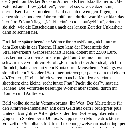
der Spedition Decker & Co in Achern als Berufskraftfahrerin. „Mein
Vater ist auch Lkw gefahren“, berichtet sie, wie sie dazu kam,
diesen Beruf auszuprobieren. Und nach den wenigen Tagen, an
denen sie bei anderen Fahrern mitfahren durfte, war für sie klar, dass
hier ihre Zukunft liegt. „Ich bin einfach total aufgeblüht“, erinnert
sie sich, wie die Entscheidung nach der langen Zeit der Unklarheit
dann so schnell fiel.
Drei Jahre später beendete Wörner ihre Ausbildung nicht nur mit
dem Zeugnis in der Tasche. Hinzu kam der Förderpreis der
Straßenverkehrs-Genossenschaft Baden, dotiert mit 2.500 Euro.
Decker und Co übernahm die junge Frau. Und noch immer
schwärmt sie von ihrem Beruf: „Für mich ist der Job ideal, ich bin
für mich, habe aber trotzdem Kontakt mit Menschen.“ Anfangs war
sie mit einem 7,5- oder 15-Tonner unterwegs, später dann mit einem
40-Tonner. „Und natürlich waren manche Kunden erst einmal
skeptisch: eine kleine, recht junge Frau? Packt die das?“, sagt sie
lachend. Die Vorurteile beseitigte Wörner aber schnell durch ihr
Können und Auftreten.
Bald wollte sie mehr Verantwortung. Ihr Weg: Der Meisterkurs für
den Kraftverkehrsmeister. Mit dem Geld aus dem Förderpreis plus
Unterstützung ihres Arbeitgebers, der den Restbetrag übernahm,
ging es im September 2020 los. Knapp sieben Monate drückte sie
Vollzeit die Schulbank in Ulm – beziehungsweise coronabedingt per