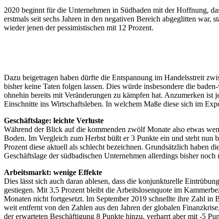
2020 beginnt für die Unternehmen in Südbaden mit der Hoffnung, das
erstmals seit sechs Jahren in den negativen Bereich abgeglitten war, 
wieder jenen der pessimistischen mit 12 Prozent.
Dazu beigetragen haben dürfte die Entspannung im Handelsstreit zw
bisher keine Taten folgen lassen. Dies würde insbesondere die baden-
ohnehin bereits mit Veränderungen zu kämpfen hat. Anzumerken ist j
Einschnitte ins Wirtschaftsleben. In welchem Maße diese sich im Exp
Geschäftslage: leichte Verluste
Während der Blick auf die kommenden zwölf Monate also etwas weniger d
Boden. Im Vergleich zum Herbst büßt er 3 Punkte ein und steht nun b
Prozent diese aktuell als schlecht bezeichnen. Grundsätzlich haben 
Geschäftslage der südbadischen Unternehmen allerdings bisher noch n
Arbeitsmarkt: wenige Effekte
Dies lässt sich auch daran ablesen, dass die konjunkturelle Eintrübu
gestiegen. Mit 3,5 Prozent bleibt die Arbeitslosenquote im Kammerbez
Monaten nicht fortgesetzt. Im September 2019 schnellte ihre Zahl in
weit entfernt von den Zahlen aus den Jahren der globalen Finanzkrise,
der erwarteten Beschäftigung 8 Punkte hinzu, verharrt aber mit -5 Pu