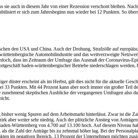
s sie auch in diesem Jahr von einer Rezession verschont bleiben. Nac
stabilisiert er sich zum Jahresbeginn nun wieder bei 12 Punkten. So übe
ischen den USA und China. Auch der Drohung, Strafzölle auf europäis
württembergische Automobilindustrie und das weitverzweigte Netzwerk v
edoch, dass im Zeitraum der Umfrage das Ausmaß der Coronavirus-Epid
ortgeschäft baden-württembergischer Betriebe niederschlagen werden, 
üster erscheint als im Herbst, gilt dies nicht für die aktuelle Geschä
ei 33 Punkten. Mit 44 Prozent kann aber noch immer ein großer Teil d
die zunehmend skeptischen Ausblicke der vergangenen Umfragen also du
icht.
ng bisher wenig Spuren auf dem Arbeitsmarkt hinterlässt. Zwar ist die 
irk aber weiter sehr niedrig. Auch der plötzliche Anstieg von Anträge
 Baden-Württemberg von 4.700 auf 13.100 hoch. Auf diesem Niveau haben
 als die Zahl der Anträge bis zu zehnmal höher lag. Bei der Personalpl
nkten im negativen Bereich. 13 Prozent der Unternehmen möchten zusätz