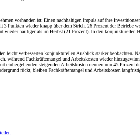
men vorhanden ist: Einen nachhaltigen Impuls auf ihre Investitionsent
mit 3 Punkten wieder knapp über dem Strich. 26 Prozent der Betriebe wol
 wieder häufiger als im Herbst (21 Prozent). In den konjunkturellen H
en leicht verbesserten konjunkturellen Ausblick stärker beobachten. 
nach, während Fachkräftemangel und Arbeitskosten wieder hinzugewinne
amit einhergehenden steigenden Arbeitskosten nennen nun 45 Prozent de
ordergrund rückt, bleiben Fachkräftemangel und Arbeitskosten langfris
eilen