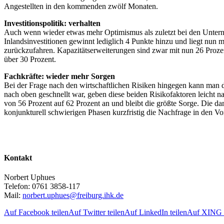
Angestellten in den kommenden zwölf Monaten.
Investitionspolitik: verhalten
Auch wenn wieder etwas mehr Optimismus als zuletzt bei den Unterneh
Inlandsinvestitionen gewinnt lediglich 4 Punkte hinzu und liegt nun 
zurückzufahren. Kapazitätserweiterungen sind zwar mit nun 26 Prozent
über 30 Prozent.
Fachkräfte: wieder mehr Sorgen
Bei der Frage nach den wirtschaftlichen Risiken hingegen kann man d
nach oben geschnellt war, geben diese beiden Risikofaktoren leicht 
von 56 Prozent auf 62 Prozent an und bleibt die größte Sorge. Die d
konjunkturell schwierigen Phasen kurzfristig die Nachfrage in den V
Kontakt
Norbert Uphues
Telefon: 0761 3858-117
Mail:
norbert.uphues@freiburg.ihk.de
Auf Facebook teilen
Auf Twitter teilen
Auf LinkedIn teilen
Auf XING t