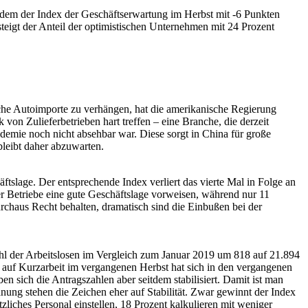
hdem der Index der Geschäftserwartung im Herbst mit -6 Punkten
rsteigt der Anteil der optimistischen Unternehmen mit 24 Prozent
che Autoimporte zu verhängen, hat die amerikanische Regierung
on Zulieferbetrieben hart treffen – eine Branche, die derzeit
emie noch nicht absehbar war. Diese sorgt in China für große
bleibt daher abzuwarten.
ftslage. Der entsprechende Index verliert das vierte Mal in Folge an
er Betriebe eine gute Geschäftslage vorweisen, während nur 11
rchaus Recht behalten, dramatisch sind die Einbußen bei der
Zahl der Arbeitslosen im Vergleich zum Januar 2019 um 818 auf 21.894
n auf Kurzarbeit im vergangenen Herbst hat sich in den vergangenen
 sich die Antragszahlen aber seitdem stabilisiert. Damit ist man
anung stehen die Zeichen eher auf Stabilität. Zwar gewinnt der Index
liches Personal einstellen, 18 Prozent kalkulieren mit weniger