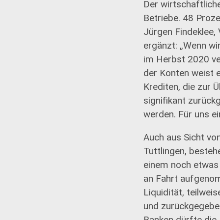
Der wirtschaftlich
Betriebe. 48 Proz
Jürgen Findeklee,
ergänzt: „Wenn wir
im Herbst 2020 ver
der Konten weist e
Krediten, die zur
signifikant zurück
werden. Für uns ei
Auch aus Sicht vo
Tuttlingen, besteh
einem noch etwas 
an Fahrt aufgenom
Liquidität, teilw
und zurückgegeben
Banken dürfte die