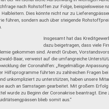
chfrage nach Rohstoffen zur Folge, beispielsweise na
 Halbleitern. Dies könnte nicht nur zu Lieferengpässe
rie führen, sondern auch über steigende Rohstoffpre
.
Insgesamt hat das Kreditgewer
dazu beigetragen, dass viele Fir
demie gekommen sind. Arendt Gruben, Vorstandsvors
wald-Baar, verweist auf die umfangreiche Unterstüt
bwicklung der Coronahilfen: „Regelmäßige Anpassung
er Hilfsprogramme führten zu zahlreichen Fragen bei
und unkompliziert zu unterstützen, haben unsere Mita
ise auch an Samstagen gearbeitet. Mit großem Erfolg 
ttel wurde zu Beginn der Coronakrise beantragt. Eine
quiditätsengpässen blieb somit aus.“