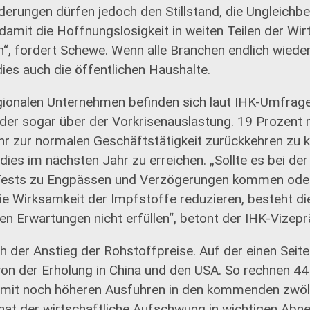
erungen dürfen jedoch den Stillstand, die Ungleichb
mit die Hoffnungslosigkeit in weiten Teilen der Wirt
“, fordert Schewe. Wenn alle Branchen endlich wieder
dies auch die öffentlichen Haushalte.
gionalen Unternehmen befinden sich laut IHK-Umfrag
oder sogar über der Vorkrisenauslastung. 19 Prozent 
hr zur normalen Geschäftstätigkeit zurückkehren zu 
dies im nächsten Jahr zu erreichen. „Sollte es bei de
Tests zu Engpässen und Verzögerungen kommen ode
e Wirksamkeit der Impfstoffe reduzieren, besteht di
en Erwartungen nicht erfüllen“, betont der IHK-Vizepr
h der Anstieg der Rohstoffpreise. Auf der einen Seite 
von der Erholung in China und den USA. So rechnen 44
 mit noch höheren Ausfuhren in den kommenden zwöl
 hat der wirtschaftliche Aufschwung in wichtigen Ab