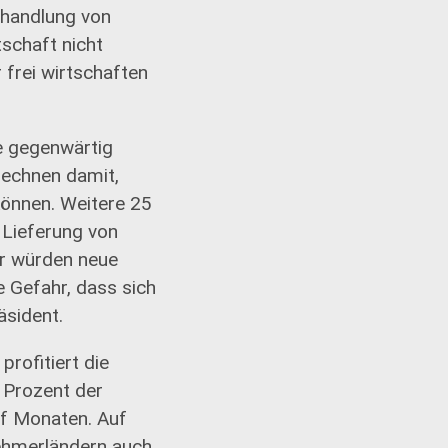
ehandlung von
schaft nicht
 frei wirtschaften
e gegenwärtig
rechnen damit,
können. Weitere 25
r Lieferung von
r würden neue
e Gefahr, dass sich
äsident.
profitiert die
 Prozent der
f Monaten. Auf
nehmerländern auch