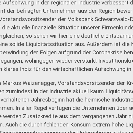
e Aufschwung in der regionalen Industrie verbessert d
ent der befragten Unternehmen aus der Region bewert
 Vorstandsvorsitzender der Volksbank Schwarzwald-
 die aktuelle finanzielle Situation unserer Firmenkun
gleichen, so sehen wir hier eine deutliche Entspannu
ine solide Liquiditätssituation aus. Außerdem ist di
 Überwindung der Folgen aufgrund der Coronakrise ben
gegangen, wohingegen wieder verstärkt Investitionskr
n klares Indiz für den wirtschaftlichen Aufschwung in 
n Markus Waizenegger, Vorstandsvorsitzender der Kr
en zumindest in der Industrie aktuell kaum Liquiditä
verhaltenen Jahresbeginn hat die heimische Industri
men. In aller Regel verfügen die Unternehmen über 
eise werden Zusatzkredite aus dem vergangenen Jahr n
. Auch die durch fehlenden Konsum extrem hohe Liqu
 Finanzierungsbedingungen der Unternehmen in den 