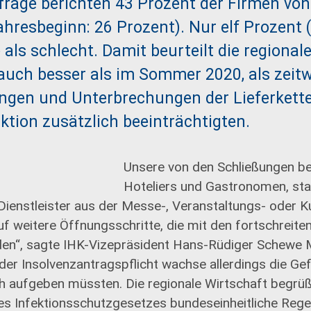
rage berichten 43 Prozent der Firmen von
hresbeginn: 26 Prozent). Nur elf Prozent 
 als schlecht. Damit beurteilt die regional
 auch besser als im Sommer 2020, als zeitw
ngen und Unterbrechungen der Lieferkette
ktion zusätzlich beeinträchtigten.
Unsere von den Schließungen b
Hoteliers und Gastronomen, sta
Dienstleister aus der Messe-, Veranstaltungs- oder K
uf weitere Öffnungsschritte, die mit den fortschreit
en“, sagte IHK-Vizepräsident Hans-Rüdiger Schewe M
der Insolvenzantragspflicht wachse allerdings die G
h aufgeben müssten. Die regionale Wirtschaft begrüß
s Infektionsschutzgesetzes bundeseinheitliche Regel