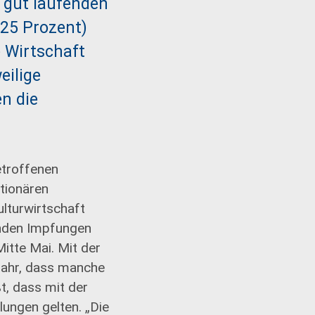
 gut laufenden
(25 Prozent)
e Wirtschaft
eilige
n die
etroffenen
tionären
ulturwirtschaft
enden Impfungen
itte Mai. Mit der
efahr, dass manche
t, dass mit der
ungen gelten. „Die