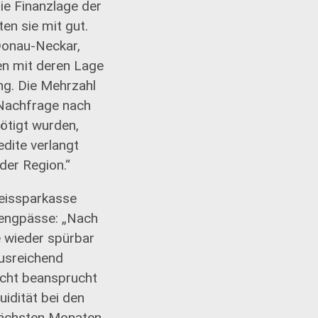
ie Finanzlage der
en sie mit gut.
Donau-Neckar,
den mit deren Lage
ng. Die Mehrzahl
e Nachfrage nach
ötigt wurden,
edite verlangt
der Region.“
eissparkasse
tsengpässe: „Nach
e wieder spürbar
ausreichend
icht beansprucht
idität bei den
nächsten Monaten