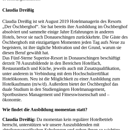
Claudia Dreißig
Claudia Dreißig ist seit August 2019 Hotelmanagerin des Resorts
„Der Öschberghof“. Sie hat bereits ihre Ausbildung im Öschberghof
absolviert und sammelte einige Jahre Erfahrungen in anderen
Hotels, bevor sie nach Donaueschingen zurückkehrte. Die Gäste des
Öschberghofs mit einzigartigen Momenten jeden Tag aufs Neue zu
begeistern, ist ihre tägliche Motivation und der Grund, warum sie
diesen Beruf gewählt hat.
Das Fünf-Sterne Superior-Resort in Donaueschingen beschäftigt
derzeit 78 Auszubildende in den Bereichen Hotelfach,
Restaurantfach und Küche, jeweils auch mit Zusatzqualifikation,
unter anderem in Verbindung mit dem Hochschulzertifikat
Hotelökonom. Neu ist die Möglichkeit zu einer Ausbildung zum
Hotelkaufmann (m/w/d). Außerdem bietet der Öschberghof das
duale Studium in den Studiengängen Hotelmanagement,
Sportbusiness Management und Fitnesswissenschaft und –
ökonomie.
Wie findet die Ausbildung momentan statt?
Claudia Dreißig:
Da momentan kein regulärer Hotelbetrieb
herrscht, unterstützen wir unsere Auszubildenden mit
abteilungsspezifischen Schulungen und geben ihnen so wichtige