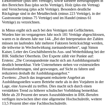
Elektroberufe (plus drei Verträge), sowie kleinere Berufsgruppen in
den Bereichen Bau (plus sechs Verträge), Holz (plus ein Vertrag)
und Versicherung (plus acht Verträge). Besonders deutliche
Rückgänge sind in der Metalltechnik (minus 223 Verträge), in der
Gastronomie (minus 75 Verträge) und im Handel (minus 61
Verträge) zu verzeichnen.
in Minus ergibt sich auch bei den Verträgen mit Geflüchteten.
Wurden hier im vergangenen Jahr noch 181 Verträge abgeschlossen,
waren es in diesem Jahr nur 144. „Bei der Interpretation der Zahlen
müssen im laufenden Jahr mehrere Faktoren berücksichtigt werden,
die teilweise in Wechselwirkung zueinanderstehen“, sagt Simon
Kaiser, Leiter des Geschäftsbereichs Aus- und Weiterbildung bei der
IHK Südlicher Oberrhein. Der Experte zählt vier Punkte auf:
Erstens: „Die Coronapandemie macht sich am Ausbildungsmarkt
deutlich bemerkbar. Viele Unternehmen stehen vor existenziellen
Herausforderungen, sind gezwungen, auf Sicht zu fahren und
reduzieren deshalb ihr Ausbildungsangebot.“
Zweitens: „Durch das insgesamt reduzierte Angebot an
Ausbildungsstellen waren Betriebe mehr als in den Vorjahren in der
Lage, eine Auswahl zu treffen. Dies macht sich durch einen
verstärkten Trend zu höherer schulischer Vorbildung bemerkbar.
Mehr als 20 Prozent der neuen Auszubildenden in IHK-Berufen
verfügen inzwischen über eine allgemeine Hochschulreife, weitere
13,5 Prozent über eine Fachhochschulreife.