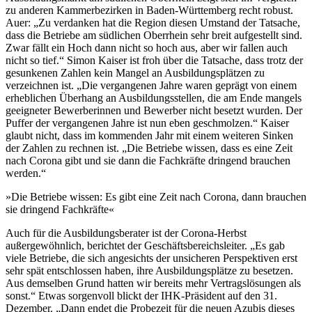
zu anderen Kammerbezirken in Baden-Württemberg recht robust.
Auer: „Zu verdanken hat die Region diesen Umstand der Tatsache,
dass die Betriebe am südlichen Oberrhein sehr breit aufgestellt sind.
Zwar fällt ein Hoch dann nicht so hoch aus, aber wir fallen auch
nicht so tief.“ Simon Kaiser ist froh über die Tatsache, dass trotz der
gesunkenen Zahlen kein Mangel an Ausbildungsplätzen zu
verzeichnen ist. „Die vergangenen Jahre waren geprägt von einem
erheblichen Überhang an Ausbildungsstellen, die am Ende mangels
geeigneter Bewerberinnen und Bewerber nicht besetzt wurden. Der
Puffer der vergangenen Jahre ist nun eben geschmolzen.“ Kaiser
glaubt nicht, dass im kommenden Jahr mit einem weiteren Sinken
der Zahlen zu rechnen ist. „Die Betriebe wissen, dass es eine Zeit
nach Corona gibt und sie dann die Fachkräfte dringend brauchen
werden.“
»Die Betriebe wissen: Es gibt eine Zeit nach Corona, dann brauchen
sie dringend Fachkräfte«
Auch für die Ausbildungsberater ist der Corona-Herbst
außergewöhnlich, berichtet der Geschäftsbereichsleiter. „Es gab
viele Betriebe, die sich angesichts der unsicheren Perspektiven erst
sehr spät entschlossen haben, ihre Ausbildungsplätze zu besetzen.
Aus demselben Grund hatten wir bereits mehr Vertragslösungen als
sonst.“ Etwas sorgenvoll blickt der IHK-Präsident auf den 31.
Dezember. „Dann endet die Probezeit für die neuen Azubis dieses