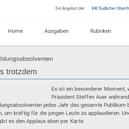
Ein Angebot der
IHK Südlicher Oberr
Home
Ausgaben
Rubriken
Regio Report IHK Südlicher Oberrhein
ildungsabsolventen
’s trotzdem
Es ist ein besonderer Moment, 
Präsident Steffen Auer während
dungsabsolventen jedes Jahr das gesamte Publikum bi
, um kräftig für die jungen Leute zu applaudieren. U
 gibt es den Applaus eben per Karte.