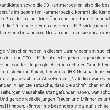
rkandidaten sowie die 90 Kammerbesten, also die be
sberufs im gesamten Kammerbezirk, kommt die Karte
en Box, darin eine kleine Überraschung für die beson
und die 15 Landesbesten aus dem IHK-Bezirk (siehe a
über einen besonderen Gruß freuen, den sie zusammen
nge Menschen haben in diesem Jahr wieder am südlich
em der rund 200 IHK-Berufe erfolgreich abgeschlosse
Region, sondern legen gleichzeitig auch den Grundstein
reut sich Simon Kaiser, Leiter des IHK-Geschäftsbere
r die große Zahl der Absolventen. „Natürlich war es e
en. Allein die Tatsache, dass die schriftlichen Prüfu
Freiburger Messehalle stattgefunden haben, war sch
 Und gerade weil die jungen Frauen und Männer es unt
fft haben, könnten sie besonders stolz auf sich sein