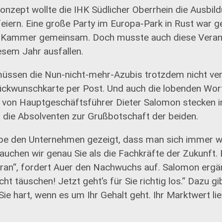
onzept wollte die IHK Südlicher Oberrhein die Ausbi
eiern. Eine große Party im Europa-Park in Rust war ge
r Kammer gemeinsam. Doch musste auch diese Verans
iesem Jahr ausfallen.
üssen die Nun-nicht-mehr-Azubis trotzdem nicht ver
ckwunschkarte per Post. Und auch die lobenden Wor
 von Hauptgeschäftsführer Dieter Salomon stecken in
die Absolventen zur Grußbotschaft der beiden.
e den Unternehmen gezeigt, dass man sich immer wi
uchen wir genau Sie als die Fachkräfte der Zukunft. B
ran“, fordert Auer den Nachwuchs auf. Salomon ergän
ht täuschen! Jetzt geht’s für Sie richtig los.“ Dazu gi
ie hart, wenn es um Ihr Gehalt geht. Ihr Marktwert lie