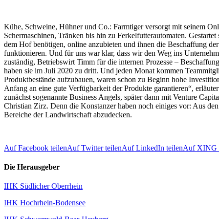
Kühe, Schweine, Hühner und Co.: Farmtiger versorgt mit seinem Onl
Schermaschinen, Tränken bis hin zu Ferkelfutterautomaten. Gestartet
dem Hof benötigen, online anzubieten und ihnen die Beschaffung der 
funktionieren. Und für uns war klar, dass wir den Weg ins Unternehme
zuständig, Betriebswirt Timm für die internen Prozesse – Beschaffun
haben sie im Juli 2020 zu dritt. Und jeden Monat kommen Teammitglie
Produktbestände aufzubauen, waren schon zu Beginn hohe Investition
Anfang an eine gute Verfügbarkeit der Produkte garantieren“, erläutert
zunächst sogenannte Business Angels, später dann mit Venture Capital
Christian Zirz. Denn die Konstanzer haben noch einiges vor: Aus den 
Bereiche der Landwirtschaft abzudecken.
Auf Facebook teilen
Auf Twitter teilen
Auf LinkedIn teilen
Auf XING t
Die Herausgeber
IHK Südlicher Oberrhein
IHK Hochrhein-Bodensee