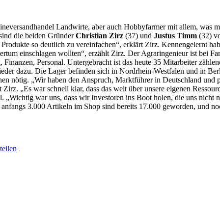
ineversandhandel Landwirte, aber auch Hobbyfarmer mit allem, was man
 sind die beiden Gründer
Christian Zirz
(37) und
Justus Timm
(32) vo
Produkte so deutlich zu vereinfachen“, erklärt Zirz. Kennengelernt ha
rtum einschlagen wollten“, erzählt Zirz. Der Agraringenieur ist bei F
g, Finanzen, Personal. Untergebracht ist das heute 35 Mitarbeiter zä
der dazu. Die Lager befinden sich in Nordrhein-Westfalen und in Berli
en nötig. „Wir haben den Anspruch, Marktführer in Deutschland und p
 Zirz. „Es war schnell klar, dass das weit über unsere eigenen Ressourc
. „Wichtig war uns, dass wir Investoren ins Boot holen, die uns nicht 
anfangs 3.000 Artikeln im Shop sind bereits 17.000 geworden, und noch 
eilen