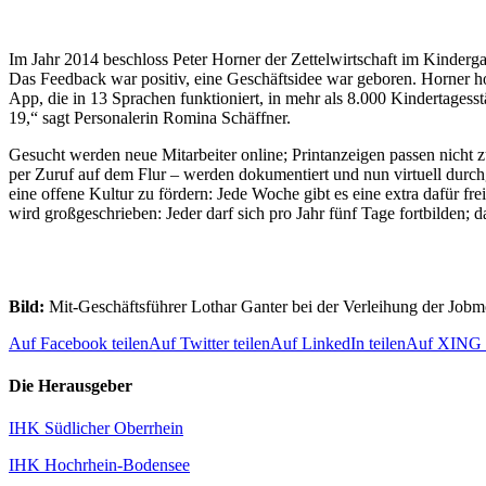
Im Jahr 2014 beschloss Peter Horner der Zettelwirtschaft im Kinderg
Das Feedback war positiv, eine Geschäftsidee war geboren. Horner ho
App, die in 13 Sprachen funktioniert, in mehr als 8.000 Kindertagess
19,“ sagt Personalerin Romina Schäffner.
Gesucht werden neue Mitarbeiter online; Printanzeigen passen nicht 
per Zuruf auf dem Flur – werden dokumentiert und nun virtuell durchge
eine offene Kultur zu fördern: Jede Woche gibt es eine extra dafür f
wird großgeschrieben: Jeder darf sich pro Jahr fünf Tage fortbilden; 
Bild:
Mit-Geschäftsführer Lothar Ganter bei der Verleihung der Jobm
Auf Facebook teilen
Auf Twitter teilen
Auf LinkedIn teilen
Auf XING t
Die Herausgeber
IHK Südlicher Oberrhein
IHK Hochrhein-Bodensee