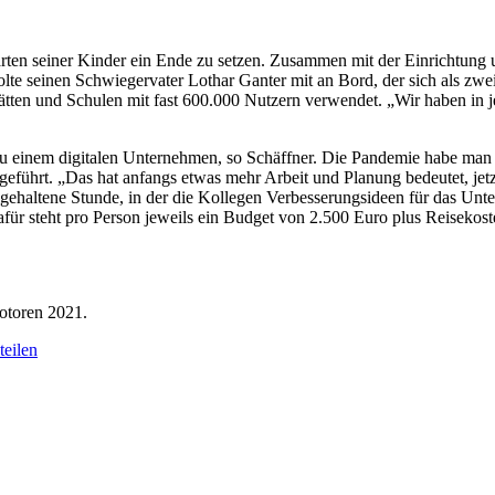
arten seiner Kinder ein Ende zu setzen. Zusammen mit der Einrichtung 
lte seinen Schwiegervater Lothar Ganter mit an Bord, der sich als zw
tätten und Schulen mit fast 600.000 Nutzern verwendet. „Wir haben in j
zu einem digitalen Unternehmen, so Schäffner. Die Pandemie habe man 
führt. „Das hat anfangs etwas mehr Arbeit und Planung bedeutet, jetzt s
reigehaltene Stunde, in der die Kollegen Verbesserungsideen für das Un
dafür steht pro Person jeweils ein Budget von 2.500 Euro plus Reisekos
otoren 2021.
eilen