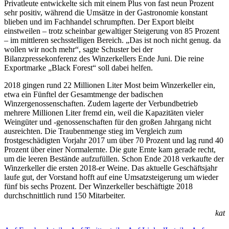
Privatleute entwickelte sich mit einem Plus von fast neun Prozent
sehr positiv, während die Umsätze in der Gastronomie konstant
blieben und im Fachhandel schrumpften. Der Export bleibt
einstweilen – trotz scheinbar gewaltiger Steigerung von 85 Prozent
– im mittleren sechsstelligen Bereich. „Das ist noch nicht genug. da
wollen wir noch mehr“, sagte Schuster bei der
Bilanzpressekonferenz des Winzerkellers Ende Juni. Die reine
Exportmarke „Black Forest“ soll dabei helfen.
2018 gingen rund 22 Millionen Liter Most beim Winzerkeller ein,
etwa ein Fünftel der Gesamtmenge der badischen
Winzergenossenschaften. Zudem lagerte der Verbundbetrieb
mehrere Millionen Liter fremd ein, weil die Kapazitäten vieler
Weingüter und -genossenschaften für den großen Jahrgang nicht
ausreichten. Die Traubenmenge stieg im Vergleich zum
frostgeschädigten Vorjahr 2017 um über 70 Prozent und lag rund 40
Prozent über einer Normalernte. Die gute Ernte kam gerade recht,
um die leeren Bestände aufzufüllen. Schon Ende 2018 verkaufte der
Winzerkeller die ersten 2018-er Weine. Das aktuelle Geschäftsjahr
laufe gut, der Vorstand hofft auf eine Umsatzsteigerung um wieder
fünf bis sechs Prozent. Der Winzerkeller beschäftigte 2018
durchschnittlich rund 150 Mitarbeiter.
kat