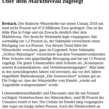
Über dem Marktniveau zugelegt
Breisach.
Der Badische Winzerkeller hat seinen Umsatz 2018 um
rund sechs Prozent auf 47,6 Millionen Euro gesteigert. Das ist das
dritte Plus in Folge und ein Zuwachs deutlich über dem
Marktniveau. Der deutsche Weinmarkt legte vergangenes Jahr
wertmäßig um 1,2 Prozent zu, der Sektmarkt verzeichnete einen
Rückgang von 4,4 Prozent. Von diesem Trend blieb der
Winzerkeller verschont, ganz im Gegenteil: Seine Sektmarke
„Schloss Munzingen“ verzeichnete laut dem Vorstandsvorsitzenden
Peter Schuster eine gegenläufige Bewegung und hat um 13 Prozent
zugelegt. Die guten Umsatzzahlen sieht Schuster als „Konsequenz
unserer Kommunikations- und Vertriebsanstrengungen“. Man habe
in den zurückliegenden Jahren viel investiert, das vor drei Jahren
eingeführte Markenkonzept „Die Sonnenwinzer“ komme gut an.
Die Folge sei, dass der Winzerkeller vom Handel „wieder auf
Augenhöhe wahrgenommen“ werde.
Lebensmitteleinzelhändler und Discounter sind die mit Abstand
wichtigste Vertriebsschiene des Winzerkellers, rund 80 Prozent des
Umsatzes erzielt er hier. Der Umsatz im Handel stieg vergangenes
Jahr sogar um knapp sieben Prozent. Auch der Direktvertrieb an