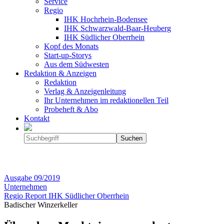
Service
Regio
IHK Hochrhein-Bodensee
IHK Schwarzwald-Baar-Heuberg
IHK Südlicher Oberrhein
Kopf des Monats
Start-up-Storys
Aus dem Südwesten
Redaktion & Anzeigen
Redaktion
Verlag & Anzeigenleitung
Ihr Unternehmen im redaktionellen Teil
Probeheft & Abo
Kontakt
Ausgabe
09/2019
Unternehmen
Regio Report IHK Südlicher Oberrhein
Badischer Winzerkeller