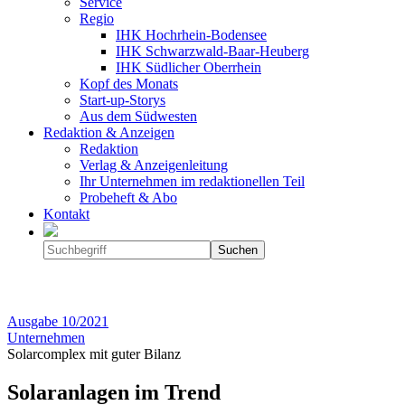
Service
Regio
IHK Hochrhein-Bodensee
IHK Schwarzwald-Baar-Heuberg
IHK Südlicher Oberrhein
Kopf des Monats
Start-up-Storys
Aus dem Südwesten
Redaktion & Anzeigen
Redaktion
Verlag & Anzeigenleitung
Ihr Unternehmen im redaktionellen Teil
Probeheft & Abo
Kontakt
Ausgabe
10/2021
Unternehmen
Solarcomplex mit guter Bilanz
Solaranlagen im Trend