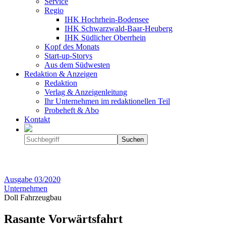
Service
Regio
IHK Hochrhein-Bodensee
IHK Schwarzwald-Baar-Heuberg
IHK Südlicher Oberrhein
Kopf des Monats
Start-up-Storys
Aus dem Südwesten
Redaktion & Anzeigen
Redaktion
Verlag & Anzeigenleitung
Ihr Unternehmen im redaktionellen Teil
Probeheft & Abo
Kontakt
Ausgabe
03/2020
Unternehmen
Doll Fahrzeugbau
Rasante Vorwärtsfahrt