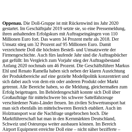
Oppenau.
Die Doll-Gruppe ist mit Rückenwind ins Jahr 2020
gestartet. Im Geschäftsjahr 2019 setzte sie, so eine Pressemeldung,
ihren anhaltenden Erfolgskurs mit Auftragseingängen von 110
Millionen Euro fort. Das waren 34 Prozent mehr als 2018. Der
Umsatz stieg um 32 Prozent auf 95 Millionen Euro. Damit
verzeichnete Doll die höchsten Bestell- und Umsatzwerte der
Firmengeschichte. Auch fürs laufende Jahr sind die Auftragsbücher
gut gefüllt: Im Vergleich zum Vorjahr stieg der Auftragsbestand
Anfang 2020 nochmals um 46 Prozent. Die Geschäftsführer Markus
Ehl und Renato Ramella haben sich neben der klaren Ausrichtung
der Produktbereiche auf eine gezielte Modellpolitik konzentriert und
sich dabei auch von dem ein oder anderen Produkt oder Markt
getrennt. Alle Bereiche haben, so die Meldung, gleichermaßen zum
Erfolg beigetragen. Im Behördengeschäft konnte sich Doll über
Großaufträge für mittelschwere bis schwere Sattelfahrzeuge
verschiedener Nato-Länder freuen. Im zivilen Schwertransport hat
man sich ebenfalls im mittelschweren Bereich etabliert. Auch im
Holztransport war die Nachfrage ungebrochen hoch. Die
Marktführerschaft hat man in den Kernmärkten Deutschland,
Schweiz und Osteuropa weiter ausbauen können. Im Bereich
Airport Equipment erreichte Doll eine – nicht näher bezifferte –