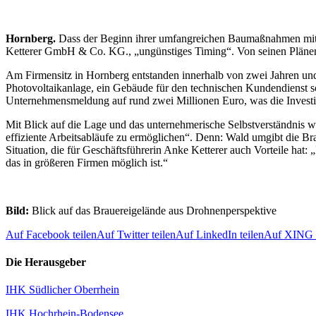
Hornberg.
Dass der Beginn ihrer umfangreichen Baumaßnahmen mit d
Ketterer GmbH & Co. KG., „ungünstiges Timing“. Von seinen Plänen a
Am Firmensitz in Hornberg entstanden innerhalb von zwei Jahren un
Photovoltaikanlage, ein Gebäude für den technischen Kundendienst s
Unternehmensmeldung auf rund zwei Millionen Euro, was die Investit
Mit Blick auf die Lage und das unternehmerische Selbstverständnis 
effiziente Arbeitsabläufe zu ermöglichen“. Denn: Wald umgibt die B
Situation, die für Geschäftsführerin Anke Ketterer auch Vorteile hat
das in größeren Firmen möglich ist.“
Bild:
Blick auf das Brauereigelände aus Drohnenperspektive
Auf Facebook teilen
Auf Twitter teilen
Auf LinkedIn teilen
Auf XING t
Die Herausgeber
IHK Südlicher Oberrhein
IHK Hochrhein-Bodensee