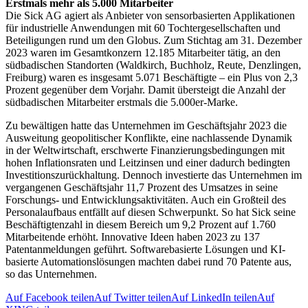
Erstmals mehr als 5.000 Mitarbeiter
Die Sick AG agiert als Anbieter von sensorbasierten Applikationen
für industrielle Anwendungen mit 60 Tochtergesellschaften und
Beteiligungen rund um den Globus. Zum Stichtag am 31. Dezember
2023 waren im Gesamtkonzern 12.185 Mitarbeiter tätig, an den
südbadischen Standorten (Waldkirch, Buchholz, Reute, Denzlingen,
Freiburg) waren es insgesamt 5.071 Beschäftigte – ein Plus von 2,3
Prozent gegenüber dem Vorjahr. Damit übersteigt die Anzahl der
südbadischen Mitarbeiter erstmals die 5.000er-Marke.
Zu bewältigen hatte das Unternehmen im Geschäftsjahr 2023 die
Ausweitung geopolitischer Konflikte, eine nachlassende Dynamik
in der Weltwirtschaft, erschwerte Finanzierungsbedingungen mit
hohen Inflationsraten und Leitzinsen und einer dadurch bedingten
Investitionszurückhaltung. Dennoch investierte das Unternehmen im
vergangenen Geschäftsjahr 11,7 Prozent des Umsatzes in seine
Forschungs- und Entwicklungsaktivitäten. Auch ein Großteil des
Personalaufbaus entfällt auf diesen Schwerpunkt. So hat Sick seine
Beschäftigtenzahl in diesem Bereich um 9,2 Prozent auf 1.760
Mitarbeitende erhöht. Innovative Ideen haben 2023 zu 137
Patentanmeldungen geführt. Softwarebasierte Lösungen und KI-
basierte Automationslösungen machten dabei rund 70 Patente aus,
so das Unternehmen.
Auf Facebook teilen
Auf Twitter teilen
Auf LinkedIn teilen
Auf